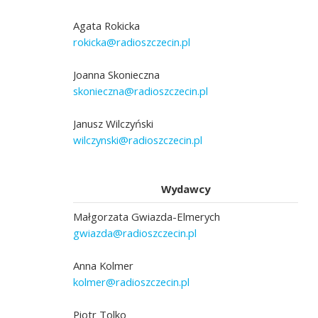
Agata Rokicka
rokicka@radioszczecin.pl
Joanna Skonieczna
skonieczna@radioszczecin.pl
Janusz Wilczyński
wilczynski@radioszczecin.pl
Wydawcy
Małgorzata Gwiazda-Elmerych
gwiazda@radioszczecin.pl
Anna Kolmer
kolmer@radioszczecin.pl
Piotr Tolko