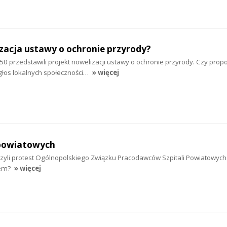
zacja ustawy o ochronie przyrody?
050 przedstawili projekt nowelizacji ustawy o ochronie przyrody. Czy pr
łos lokalnych społeczności…
» więcej
 powiatowych
 czyli protest Ogólnopolskiego Związku Pracodawców Szpitali Powiatowych
tem?
» więcej