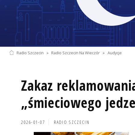
Radio Szczecin
»
Radio Szczecin Na Wieczór
»
Audycje
Zakaz reklamowani
„śmieciowego jedze
2026-01-07
RADIO SZCZECIN