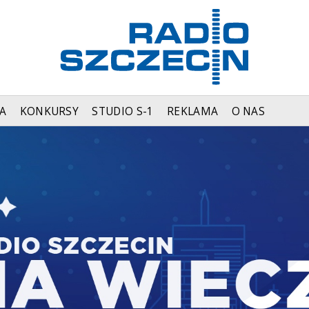
A
KONKURSY
STUDIO S-1
REKLAMA
O NAS