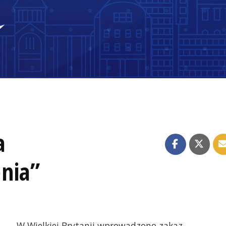
a
nia”
W Wielkiej Brytanii wprowadzono zakaz