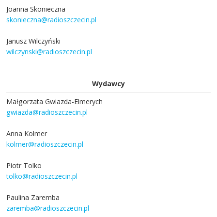
Joanna Skonieczna
skonieczna@radioszczecin.pl
Janusz Wilczyński
wilczynski@radioszczecin.pl
Wydawcy
Małgorzata Gwiazda-Elmerych
gwiazda@radioszczecin.pl
Anna Kolmer
kolmer@radioszczecin.pl
Piotr Tolko
tolko@radioszczecin.pl
Paulina Zaremba
zaremba@radioszczecin.pl