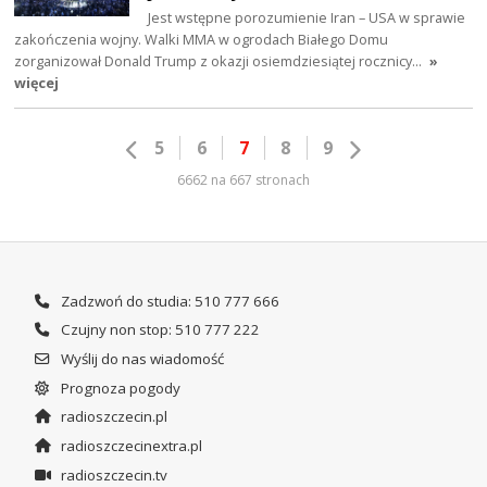
Jest wstępne porozumienie Iran – USA w sprawie
zakończenia wojny. Walki MMA w ogrodach Białego Domu
zorganizował Donald Trump z okazji osiemdziesiątej rocznicy…
»
więcej
5
6
7
8
9
6662 na 667 stronach
Zadzwoń do studia: 510 777 666
Czujny non stop: 510 777 222
Wyślij do nas wiadomość
Prognoza pogody
radioszczecin.pl
radioszczecinextra.pl
radioszczecin.tv