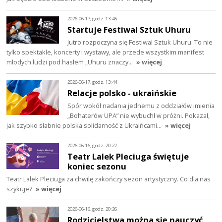
2026-06-17, godz. 13:45
Startuje Festiwal Sztuk Uhuru
Jutro rozpoczyna się Festiwal Sztuk Uhuru. To nie
tylko spektakle, koncerty i wystawy, ale przede wszystkim manifest
młodych ludzi pod hasłem „Uhuru znaczy…
» więcej
2026-06-17, godz. 13:44
Relacje polsko - ukraińskie
Spór wokół nadania jednemu z oddziałów imienia
„Bohaterów UPA” nie wybuchł w próżni. Pokazał,
jak szybko słabnie polska solidarność z Ukraińcami…
» więcej
2026-06-16, godz. 20:27
Teatr Lalek Pleciuga świętuje
koniec sezonu
Teatr Lalek Pleciuga za chwilę zakończy sezon artystyczny. Co dla nas
szykuje?
» więcej
2026-06-16, godz. 20:26
Rodzicielstwa można się nauczyć