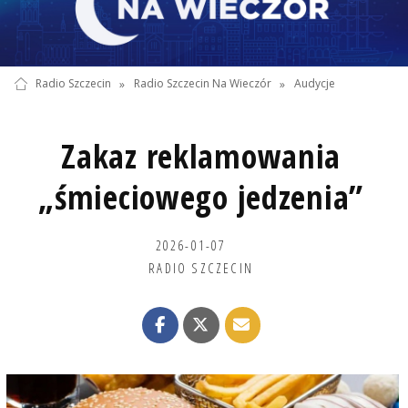
Radio Szczecin
»
Radio Szczecin Na Wieczór
»
Audycje
Zakaz reklamowania
„śmieciowego jedzenia”
2026-01-07
RADIO SZCZECIN