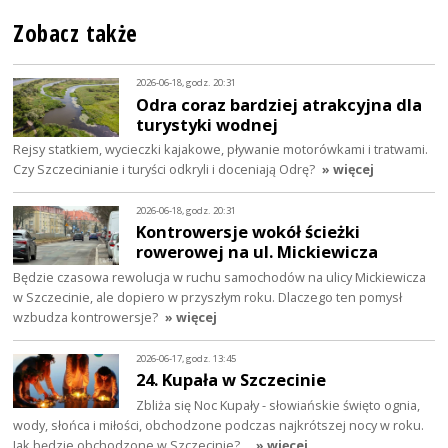
Zobacz także
2026-06-18, godz. 20:31
Odra coraz bardziej atrakcyjna dla
turystyki wodnej
Rejsy statkiem, wycieczki kajakowe, pływanie motorówkami i tratwami.
Czy Szczecinianie i turyści odkryli i doceniają Odrę?
» więcej
2026-06-18, godz. 20:31
Kontrowersje wokół ścieżki
rowerowej na ul. Mickiewicza
Będzie czasowa rewolucja w ruchu samochodów na ulicy Mickiewicza
w Szczecinie, ale dopiero w przyszłym roku. Dlaczego ten pomysł
wzbudza kontrowersje?
» więcej
2026-06-17, godz. 13:45
24. Kupała w Szczecinie
Zbliża się Noc Kupały - słowiańskie święto ognia,
wody, słońca i miłości, obchodzone podczas najkrótszej nocy w roku.
Jak będzie obchodzone w Szczecinie?…
» więcej