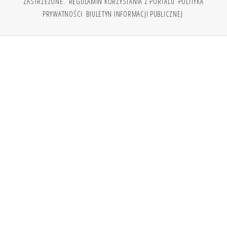
ZASTRZEŻONE.
REGULAMIN KORZYSTANIA Z PORTALU
POLITYKA
PRYWATNOŚCI
BIULETYN INFORMACJI PUBLICZNEJ