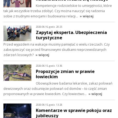
Kompetencje rodzicielskie to umiejętności, które
tak jak wszystkie trzeba zdobyć. Czy można nauczyć się radzenia
sobie z trudnymi emocjami i budowania relacji…
» więcej
2026-06-16, godz. 20:25
Zapytaj eksperta. Ubezpieczenia
turystyczne
Przed wyjazdem na wakacje musimy pamiętać o wielu rzeczach. Czy
zabezpieczyć się przed finansowymi skutkami nieprzewidzianych
zdarzeń losowych?
» więcej
2026-06-15, godz. 13:36
Propozycje zmian w prawie
łowieckim
Obowiązkowe badania lekarskie, zakaz polowań
dewizowych oraz odsunięcie polowań od domów – to część zmian
proponowanych w prawie łowieckim. Czy łowiectwo…
» więcej
2026-06-15, godz. 13:28
Komentarze w sprawie pokoju oraz
jubileuszy