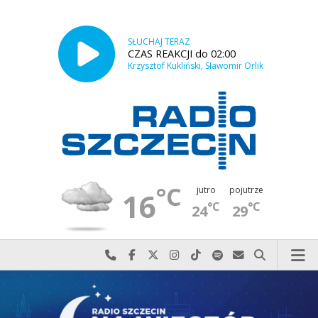
SŁUCHAJ TERAZ
CZAS REAKCJI do 02:00
Krzysztof Kukliński, Sławomir Orlik
°C
jutro
pojutrze
16
°C
°C
24
29
Najlepiej po prostu do nas zadzwoń
Odwiedź nas na Facebook-u
Odwiedź nas na X
Odwiedź nas na Instagram-ie
Odwiedź nas na TikTok-u
Szukaj nas na Spotify
Wyślij do nas w
Szukaj