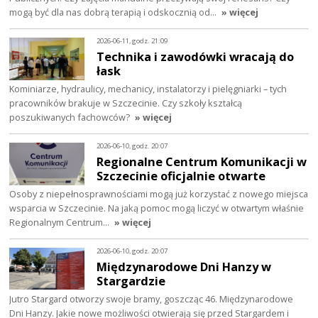
mogą być dla nas dobrą terapią i odskocznią od…
» więcej
2026-06-11, godz. 21:09
Technika i zawodówki wracają do
łask
Kominiarze, hydraulicy, mechanicy, instalatorzy i pielęgniarki – tych
pracowników brakuje w Szczecinie. Czy szkoły kształcą
poszukiwanych fachowców?
» więcej
2026-06-10, godz. 20:07
Regionalne Centrum Komunikacji w
Szczecinie oficjalnie otwarte
Osoby z niepełnosprawnościami mogą już korzystać z nowego miejsca
wsparcia w Szczecinie. Na jaką pomoc mogą liczyć w otwartym właśnie
Regionalnym Centrum…
» więcej
2026-06-10, godz. 20:07
Międzynarodowe Dni Hanzy w
Stargardzie
Jutro Stargard otworzy swoje bramy, goszcząc 46. Międzynarodowe
Dni Hanzy. Jakie nowe możliwości otwierają się przed Stargardem i