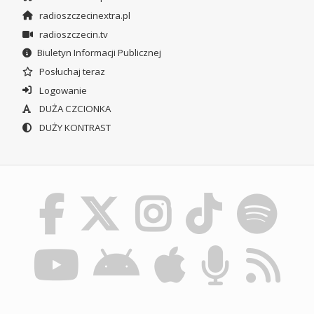
radioszczecinextra.pl
radioszczecin.tv
Biuletyn Informacji Publicznej
Posłuchaj teraz
Logowanie
DUŻA CZCIONKA
DUŻY KONTRAST