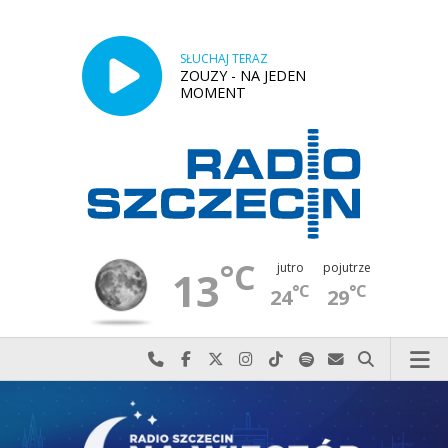
SŁUCHAJ TERAZ
ZOUZY - NA JEDEN
MOMENT
°C
jutro
pojutrze
13
°C
°C
24
29
Najlepiej po prostu do nas zadzwoń
Odwiedź nas na Facebook-u
Odwiedź nas na X
Odwiedź nas na Instagram-ie
Odwiedź nas na TikTok-u
Szukaj nas na Spotify
Wyślij do nas w
Szukaj