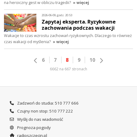
na heroiczny gest w obliczu tragedii?
» więcej
2026-06-09, godz. 20:53
Zapytaj eksperta. Ryzykowne
zachowania podczas wakacji
Wakacje to czas wzrostu zachowań ryzykownych. Dlaczego to również
czas wakacji od myślenia?
» więcej
6
7
8
9
10
6662 na 667 stronach
Zadzwoń do studia: 510 777 666
Czujny non stop: 510 777 222
Wyślij do nas wiadomość
Prognoza pogody
radioszczecin.pl