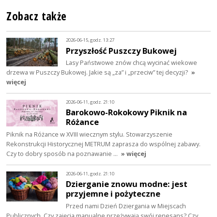
Zobacz także
2026-06-15, godz. 13:27
Przyszłość Puszczy Bukowej
Lasy Państwowe znów chcą wycinać wiekowe
drzewa w Puszczy Bukowej. Jakie są „za” i „przeciw” tej decyzji?
»
więcej
2026-06-11, godz. 21:10
Barokowo-Rokokowy Piknik na
Różance
Piknik na Różance w XVIII wiecznym stylu. Stowarzyszenie
Rekonstrukcji Historycznej METRUM zaprasza do wspólnej zabawy.
Czy to dobry sposób na poznawanie …
» więcej
2026-06-11, godz. 21:10
Dzierganie znowu modne: jest
przyjemne i pożyteczne
Przed nami Dzień Dziergania w Miejscach
Publicznych. Czy zajęcia manualne przeżywają swój renesans? Czy