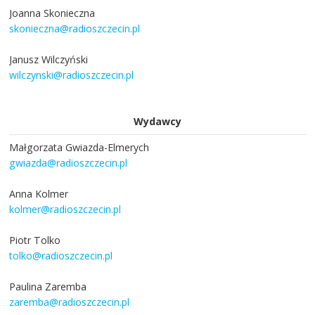
Joanna Skonieczna
skonieczna@radioszczecin.pl
Janusz Wilczyński
wilczynski@radioszczecin.pl
Wydawcy
Małgorzata Gwiazda-Elmerych
gwiazda@radioszczecin.pl
Anna Kolmer
kolmer@radioszczecin.pl
Piotr Tolko
tolko@radioszczecin.pl
Paulina Zaremba
zaremba@radioszczecin.pl