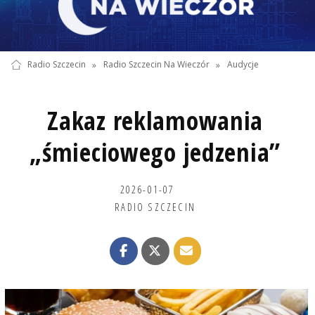
Radio Szczecin
»
Radio Szczecin Na Wieczór
»
Audycje
Zakaz reklamowania
„śmieciowego jedzenia”
2026-01-07
RADIO SZCZECIN