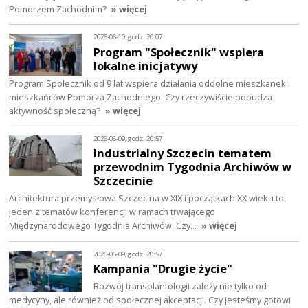
Pomorzem Zachodnim?
» więcej
2026-06-10, godz. 20:07
Program "Społecznik" wspiera
lokalne inicjatywy
Program Społecznik od 9 lat wspiera działania oddolne mieszkanek i
mieszkańców Pomorza Zachodniego. Czy rzeczywiście pobudza
aktywność społeczną?
» więcej
2026-06-09, godz. 20:57
Industrialny Szczecin tematem
przewodnim Tygodnia Archiwów w
Szczecinie
Architektura przemysłowa Szczecina w XIX i początkach XX wieku to
jeden z tematów konferencji w ramach trwającego
Międzynarodowego Tygodnia Archiwów. Czy…
» więcej
2026-06-09, godz. 20:57
Kampania "Drugie życie"
Rozwój transplantologii zależy nie tylko od
medycyny, ale również od społecznej akceptacji. Czy jesteśmy gotowi