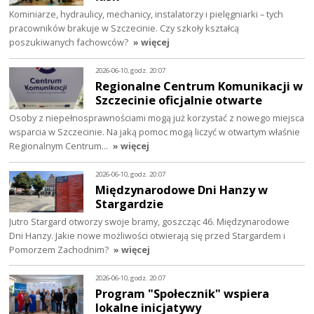
Kominiarze, hydraulicy, mechanicy, instalatorzy i pielęgniarki – tych
pracowników brakuje w Szczecinie. Czy szkoły kształcą
poszukiwanych fachowców?
» więcej
2026-06-10, godz. 20:07
Regionalne Centrum Komunikacji w
Szczecinie oficjalnie otwarte
Osoby z niepełnosprawnościami mogą już korzystać z nowego miejsca
wsparcia w Szczecinie. Na jaką pomoc mogą liczyć w otwartym właśnie
Regionalnym Centrum…
» więcej
2026-06-10, godz. 20:07
Międzynarodowe Dni Hanzy w
Stargardzie
Jutro Stargard otworzy swoje bramy, goszcząc 46. Międzynarodowe
Dni Hanzy. Jakie nowe możliwości otwierają się przed Stargardem i
Pomorzem Zachodnim?
» więcej
2026-06-10, godz. 20:07
Program "Społecznik" wspiera
lokalne inicjatywy