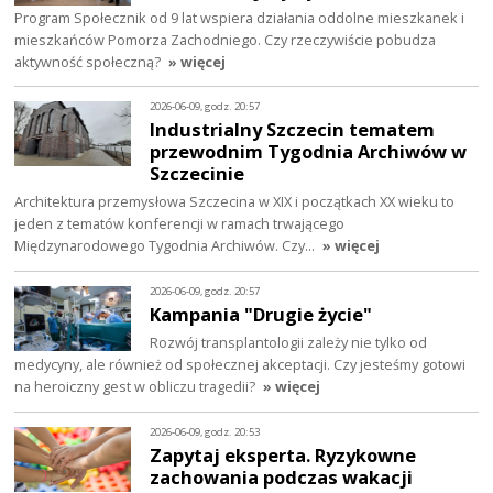
Program Społecznik od 9 lat wspiera działania oddolne mieszkanek i
mieszkańców Pomorza Zachodniego. Czy rzeczywiście pobudza
aktywność społeczną?
» więcej
2026-06-09, godz. 20:57
Industrialny Szczecin tematem
przewodnim Tygodnia Archiwów w
Szczecinie
Architektura przemysłowa Szczecina w XIX i początkach XX wieku to
jeden z tematów konferencji w ramach trwającego
Międzynarodowego Tygodnia Archiwów. Czy…
» więcej
2026-06-09, godz. 20:57
Kampania "Drugie życie"
Rozwój transplantologii zależy nie tylko od
medycyny, ale również od społecznej akceptacji. Czy jesteśmy gotowi
na heroiczny gest w obliczu tragedii?
» więcej
2026-06-09, godz. 20:53
Zapytaj eksperta. Ryzykowne
zachowania podczas wakacji