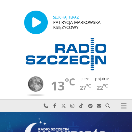
SŁUCHAJ TERAZ
PATRYCJA MARKOWSKA -
KSIĘŻYCOWY
°C
jutro
pojutrze
13
°C
°C
27
22
Najlepiej po prostu do nas zadzwoń
Odwiedź nas na Facebook-u
Odwiedź nas na X
Odwiedź nas na Instagram-ie
Odwiedź nas na TikTok-u
Szukaj nas na Spotify
Wyślij do nas w
Szukaj