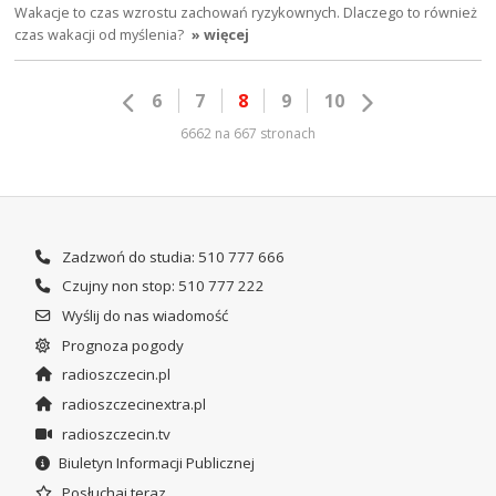
Wakacje to czas wzrostu zachowań ryzykownych. Dlaczego to również
czas wakacji od myślenia?
» więcej
6
7
8
9
10
6662 na 667 stronach
Zadzwoń do studia: 510 777 666
Czujny non stop: 510 777 222
Wyślij do nas wiadomość
Prognoza pogody
radioszczecin.pl
radioszczecinextra.pl
radioszczecin.tv
Biuletyn Informacji Publicznej
Posłuchaj teraz