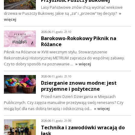
Lasy Państwowe znów chcą wycinać wiekowe
drzewa w Puszczy Bukowej. Jakie są „za” i „przeciw” tej decyzji?
»
więcej
2026-06-11, godz. 21:10
Barokowo-Rokokowy Piknik na
Różance
Piknik na Różance w XVIII wiecznym stylu. Stowarzyszenie
Rekonstrukcji Historycznej METRUM zaprasza do wspólnej zabawy.
Czy to dobry sposób na poznawanie …
» więcej
2026-06-11, godz. 21:10
Dzierganie znowu modne: jest
przyjemne i pożyteczne
Przed nami Dzień Dziergania w Miejscach
Publicznych. Czy zajęcia manualne przeżywają swój renesans? Czy
mogą być dla nas dobrą terapią i odskocznią od…
» więcej
2026-06-11, godz. 21:09
Technika i zawodówki wracają do
łask