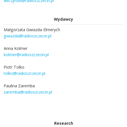
wilczynski@radioszczecin.pl
Wydawcy
Małgorzata Gwiazda-Elmerych
gwiazda@radioszczecin.pl
Anna Kolmer
kolmer@radioszczecin.pl
Piotr Tolko
tolko@radioszczecin.pl
Paulina Zaremba
zaremba@radioszczecin.pl
Research