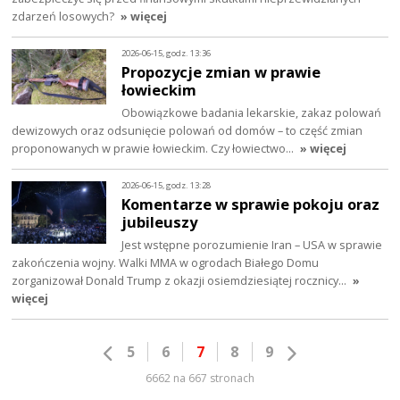
zdarzeń losowych?
» więcej
2026-06-15, godz. 13:36
Propozycje zmian w prawie
łowieckim
Obowiązkowe badania lekarskie, zakaz polowań
dewizowych oraz odsunięcie polowań od domów – to część zmian
proponowanych w prawie łowieckim. Czy łowiectwo…
» więcej
2026-06-15, godz. 13:28
Komentarze w sprawie pokoju oraz
jubileuszy
Jest wstępne porozumienie Iran – USA w sprawie
zakończenia wojny. Walki MMA w ogrodach Białego Domu
zorganizował Donald Trump z okazji osiemdziesiątej rocznicy…
»
więcej
5
6
7
8
9
6662 na 667 stronach