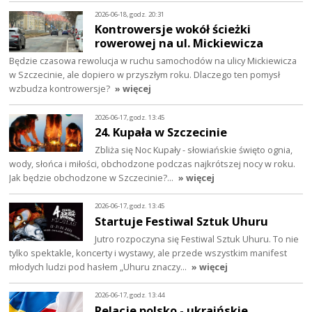
2026-06-18, godz. 20:31
Kontrowersje wokół ścieżki
rowerowej na ul. Mickiewicza
Będzie czasowa rewolucja w ruchu samochodów na ulicy Mickiewicza
w Szczecinie, ale dopiero w przyszłym roku. Dlaczego ten pomysł
wzbudza kontrowersje?
» więcej
2026-06-17, godz. 13:45
24. Kupała w Szczecinie
Zbliża się Noc Kupały - słowiańskie święto ognia,
wody, słońca i miłości, obchodzone podczas najkrótszej nocy w roku.
Jak będzie obchodzone w Szczecinie?…
» więcej
2026-06-17, godz. 13:45
Startuje Festiwal Sztuk Uhuru
Jutro rozpoczyna się Festiwal Sztuk Uhuru. To nie
tylko spektakle, koncerty i wystawy, ale przede wszystkim manifest
młodych ludzi pod hasłem „Uhuru znaczy…
» więcej
2026-06-17, godz. 13:44
Relacje polsko - ukraińskie