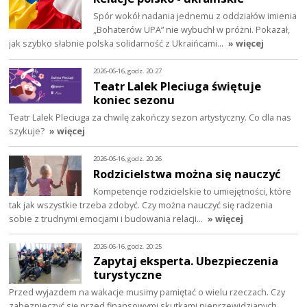
Spór wokół nadania jednemu z oddziałów imienia
„Bohaterów UPA” nie wybuchł w próżni. Pokazał,
jak szybko słabnie polska solidarność z Ukraińcami…
» więcej
2026-06-16, godz. 20:27
Teatr Lalek Pleciuga świętuje
koniec sezonu
Teatr Lalek Pleciuga za chwilę zakończy sezon artystyczny. Co dla nas
szykuje?
» więcej
2026-06-16, godz. 20:26
Rodzicielstwa można się nauczyć
Kompetencje rodzicielskie to umiejętności, które
tak jak wszystkie trzeba zdobyć. Czy można nauczyć się radzenia
sobie z trudnymi emocjami i budowania relacji…
» więcej
2026-06-16, godz. 20:25
Zapytaj eksperta. Ubezpieczenia
turystyczne
Przed wyjazdem na wakacje musimy pamiętać o wielu rzeczach. Czy
zabezpieczyć się przed finansowymi skutkami nieprzewidzianych