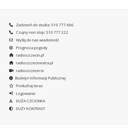
Zadzwoń do studia: 510 777 666
Czujny non stop: 510 777 222
Wyślij do nas wiadomość
Prognoza pogody
radioszczecin.pl
radioszczecinextra.pl
radioszczecin.tv
Biuletyn Informacji Publicznej
Posłuchaj teraz
Logowanie
DUŻA CZCIONKA
DUŻY KONTRAST