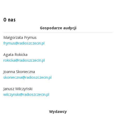
O nas
Gospodarze audycji
Małgorzata Frymus
frymus@radioszczecin.pl
Agata Rokicka
rokicka@radioszczecin.pl
Joanna Skonieczna
skonieczna@radioszczecin.pl
Janusz Wilczyński
wilczynski@radioszczecin.pl
Wydawcy