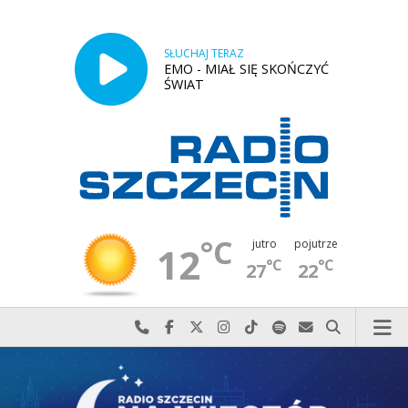
SŁUCHAJ TERAZ
EMO - MIAŁ SIĘ SKOŃCZYĆ
ŚWIAT
°C
jutro
pojutrze
12
°C
°C
27
22
Najlepiej po prostu do nas zadzwoń
Odwiedź nas na Facebook-u
Odwiedź nas na X
Odwiedź nas na Instagram-ie
Odwiedź nas na TikTok-u
Szukaj nas na Spotify
Wyślij do nas w
Szukaj