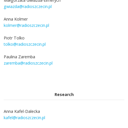
Małgorzata Gwiazda-Elmerych
gwiazda@radioszczecin.pl
Anna Kolmer
kolmer@radioszczecin.pl
Piotr Tolko
tolko@radioszczecin.pl
Paulina Zaremba
zaremba@radioszczecin.pl
Research
Anna Kafel-Dalecka
kafel@radioszczecin.pl