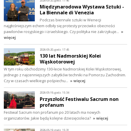
2026-05-20, godz. 17:46
Międzynarodowa Wystawa Sztuki -
La Biennale di Venezia
Podczas biennale sztuki w Wenecji
najgłośniejszym echem odbiły się protesty przeciwko obecności
pawilonów rosyjskiego i izraelskiego. Czy polityka nie zakrzykuje…
»
więcej
2026-05-20, godz. 17:45
130 lat Nadmorskiej Kolei
Wąskotorowej
W tym roku obchodzimy 130-lecie Nadmorskiej Kolei Wąskotorowej,
jednego z najcenniejszych zabytków techniki na Pomorzu Zachodnim.
Czy w czasach wielkiego pośpiechu…
» więcej
2026-05-19, godz. 15:34
Przyszłość Festiwalu Sacrum non
profanum
Festiwal Sacrum non profanum po 20 latach ma nowych
organizatorów. Jakie będą kolejne dziesięciolecia?
» więcej
2026-05-19, godz. 15:31