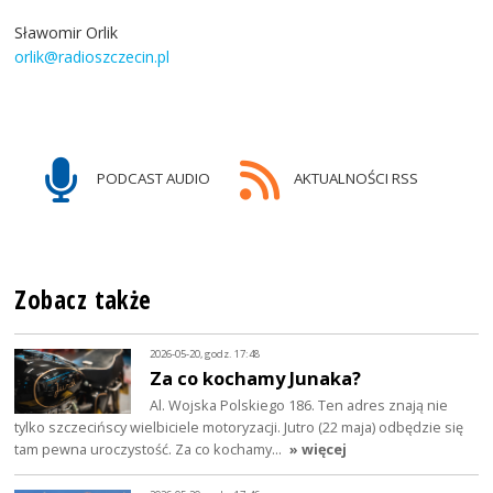
Sławomir Orlik
orlik@radioszczecin.pl
PODCAST AUDIO
AKTUALNOŚCI RSS
Zobacz także
2026-05-20, godz. 17:48
Za co kochamy Junaka?
Al. Wojska Polskiego 186. Ten adres znają nie
tylko szczecińscy wielbiciele motoryzacji. Jutro (22 maja) odbędzie się
tam pewna uroczystość. Za co kochamy…
» więcej