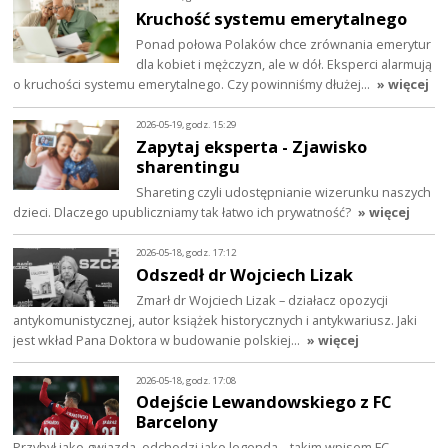
Kruchość systemu emerytalnego
Ponad połowa Polaków chce zrównania emerytur
dla kobiet i mężczyzn, ale w dół. Eksperci alarmują
o kruchości systemu emerytalnego. Czy powinniśmy dłużej…
» więcej
2026-05-19, godz. 15:29
Zapytaj eksperta - Zjawisko
sharentingu
Shareting czyli udostępnianie wizerunku naszych
dzieci. Dlaczego upubliczniamy tak łatwo ich prywatność?
» więcej
2026-05-18, godz. 17:12
Odszedł dr Wojciech Lizak
Zmarł dr Wojciech Lizak – działacz opozycji
antykomunistycznej, autor książek historycznych i antykwariusz. Jaki
jest wkład Pana Doktora w budowanie polskiej…
» więcej
2026-05-18, godz. 17:08
Odejście Lewandowskiego z FC
Barcelony
Przybył jako gwiazda, odchodzi jako legenda – takim wpisem FC