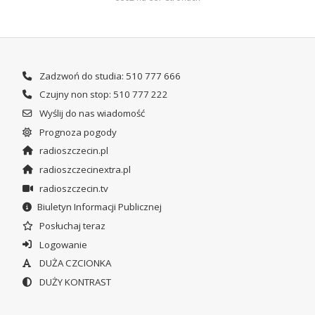
Zadzwoń do studia: 510 777 666
Czujny non stop: 510 777 222
Wyślij do nas wiadomość
Prognoza pogody
radioszczecin.pl
radioszczecinextra.pl
radioszczecin.tv
Biuletyn Informacji Publicznej
Posłuchaj teraz
Logowanie
DUŻA CZCIONKA
DUŻY KONTRAST