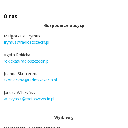
O nas
Gospodarze audycji
Małgorzata Frymus
frymus@radioszczecin.pl
Agata Rokicka
rokicka@radioszczecin.pl
Joanna Skonieczna
skonieczna@radioszczecin.pl
Janusz Wilczyński
wilczynski@radioszczecin.pl
Wydawcy