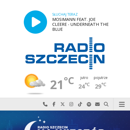
SŁUCHAJ TERAZ
MOSIMANN FEAT. JOE
CLEERE - UNDERNEATH THE
BLUE
°C
jutro
pojutrze
21
°C
°C
24
29
Najlepiej po prostu do nas zadzwoń
Odwiedź nas na Facebook-u
Odwiedź nas na X
Odwiedź nas na Instagram-ie
Odwiedź nas na TikTok-u
Szukaj nas na Spotify
Wyślij do nas w
Szukaj