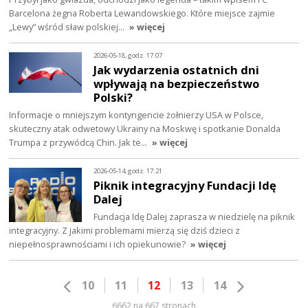
Barcelona żegna Roberta Lewandowskiego. Które miejsce zajmie
„Lewy” wśród sław polskiej…
» więcej
2026-05-18, godz. 17:07
Jak wydarzenia ostatnich dni
wpływają na bezpieczeństwo
Polski?
Informacje o mniejszym kontyngencie żołnierzy USA w Polsce,
skuteczny atak odwetowy Ukrainy na Moskwę i spotkanie Donalda
Trumpa z przywódcą Chin. Jak te…
» więcej
2026-05-14, godz. 17:21
Piknik integracyjny Fundacji Idę
Dalej
Fundacja Idę Dalej zaprasza w niedzielę na piknik
integracyjny. Z jakimi problemami mierzą się dziś dzieci z
niepełnosprawnościami i ich opiekunowie?
» więcej
10
11
12
13
14
6662 na 667 stronach