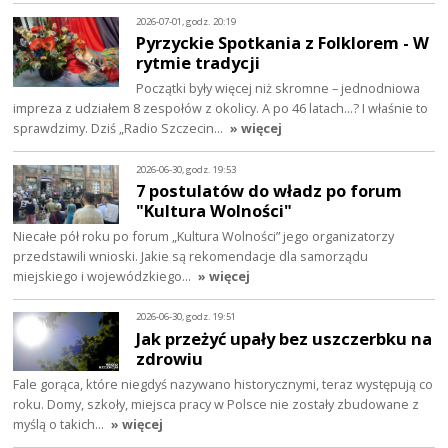
2026-07-01, godz. 20:19
Pyrzyckie Spotkania z Folklorem - W
rytmie tradycji
Początki były więcej niż skromne – jednodniowa
impreza z udziałem 8 zespołów z okolicy. A po 46 latach…? I właśnie to
sprawdzimy. Dziś „Radio Szczecin…
» więcej
2026-06-30, godz. 19:53
7 postulatów do władz po forum
"Kultura Wolności"
Niecałe pół roku po forum „Kultura Wolności” jego organizatorzy
przedstawili wnioski. Jakie są rekomendacje dla samorządu
miejskiego i wojewódzkiego…
» więcej
2026-06-30, godz. 19:51
Jak przeżyć upały bez uszczerbku na
zdrowiu
Fale gorąca, które niegdyś nazywano historycznymi, teraz występują co
roku. Domy, szkoły, miejsca pracy w Polsce nie zostały zbudowane z
myślą o takich…
» więcej