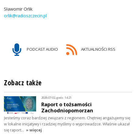
Sławomir Orlik
orlik@radioszczecin.pl
PODCAST AUDIO
AKTUALNOŚCI RSS
Zobacz także
2026-07-02, godz. 14:21
Raport o tożsamości
Zachodniopomorzan
Jesteśmy coraz bardziej związani z regionem. Chętniej angażujemy się
w lokalne inicjatywy i rzadziej myślimy o wyprowadzce. Właśnie ukazał
się raport…
» więcej