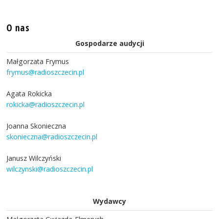
O nas
Gospodarze audycji
Małgorzata Frymus
frymus@radioszczecin.pl
Agata Rokicka
rokicka@radioszczecin.pl
Joanna Skonieczna
skonieczna@radioszczecin.pl
Janusz Wilczyński
wilczynski@radioszczecin.pl
Wydawcy