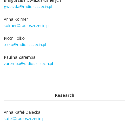
Małgorzata Gwiazda-Elmerych
gwiazda@radioszczecin.pl
Anna Kolmer
kolmer@radioszczecin.pl
Piotr Tolko
tolko@radioszczecin.pl
Paulina Zaremba
zaremba@radioszczecin.pl
Research
Anna Kafel-Dalecka
kafel@radioszczecin.pl