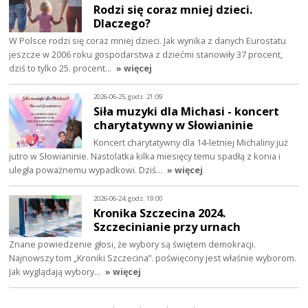
Rodzi się coraz mniej dzieci.
Dlaczego?
W Polsce rodzi się coraz mniej dzieci. Jak wynika z danych Eurostatu
jeszcze w 2006 roku gospodarstwa z dziećmi stanowiły 37 procent,
dziś to tylko 25. procent…
» więcej
2026-06-25, godz. 21:09
Siła muzyki dla Michasi - koncert
charytatywny w Słowianinie
Koncert charytatywny dla 14-letniej Michaliny już
jutro w Słowianinie. Nastolatka kilka miesięcy temu spadłą z konia i
uległa poważnemu wypadkowi. Dziś…
» więcej
2026-06-24, godz. 19:00
Kronika Szczecina 2024.
Szczecinianie przy urnach
Znane powiedzenie głosi, że wybory są świętem demokracji.
Najnowszy tom „Kroniki Szczecina”. poświęcony jest właśnie wyborom.
Jak wyglądają wybory…
» więcej