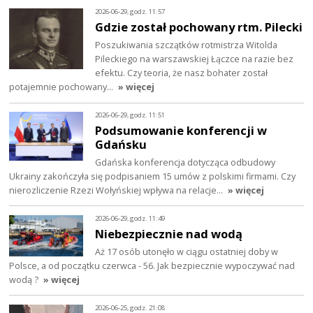
2026-06-29, godz. 11:57
Gdzie został pochowany rtm. Pilecki
Poszukiwania szczątków rotmistrza Witolda
Pileckiego na warszawskiej Łączce na razie bez
efektu. Czy teoria, że nasz bohater został
potajemnie pochowany…
» więcej
2026-06-29, godz. 11:51
Podsumowanie konferencji w
Gdańsku
Gdańska konferencja dotycząca odbudowy
Ukrainy zakończyła się podpisaniem 15 umów z polskimi firmami. Czy
nierozliczenie Rzezi Wołyńskiej wpływa na relacje…
» więcej
2026-06-29, godz. 11:49
Niebezpiecznie nad wodą
Aż 17 osób utonęło w ciągu ostatniej doby w
Polsce, a od początku czerwca - 56. Jak bezpiecznie wypoczywać nad
wodą ?
» więcej
2026-06-25, godz. 21:08