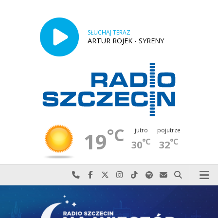
SŁUCHAJ TERAZ
ARTUR ROJEK - SYRENY
°C
jutro
pojutrze
19
°C
°C
30
32
Najlepiej po prostu do nas zadzwoń
Odwiedź nas na Facebook-u
Odwiedź nas na X
Odwiedź nas na Instagram-ie
Odwiedź nas na TikTok-u
Szukaj nas na Spotify
Wyślij do nas w
Szukaj