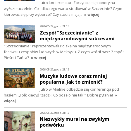
Jutro koniec matur. Zaczynają się nabory na
wyższe uczelnie. Co i dlaczego warto studiować w Szczecinie? Czym
kierować się przy wyborze? Czy studia mają…
» więcej
2026-05-27, godz. 21:13
Zespół "Szczecinianie" z
międzynarodowymi sukcesami
"Szczecinianie" reprezentowali Polskę na międzynarodowym
festiwalu zespołów ludowych w Meksyku. Z czym wrócił nasz Zespół
Pieśni i Tańca?
» więcej
2026-05-27, godz. 21:12
Muzyka ludowa coraz mniej
popularna. Jak to zmienić?
Jutro w Mielnie odbędzie się konferencja pod
hasłem: „Folk kiedyś rządził. Co poszło nie tak?” Dobre pytanie!
»
więcej
2026-05-27, godz. 21:12
Niezwykły mural na zwykłym
podwórku