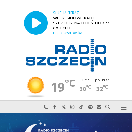
SŁUCHAJ TERAZ
WEEKENDOWE RADIO
SZCZECIN NA DZIEŃ DOBRY
do 12:00
Beata Użarowska
°C
jutro
pojutrze
19
°C
°C
30
32
Najlepiej po prostu do nas zadzwoń
Odwiedź nas na Facebook-u
Odwiedź nas na X
Odwiedź nas na Instagram-ie
Odwiedź nas na TikTok-u
Szukaj nas na Spotify
Wyślij do nas w
Szukaj