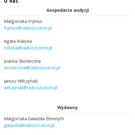
O nas
Gospodarze audycji
Małgorzata Frymus
frymus@radioszczecin.pl
Agata Rokicka
rokicka@radioszczecin.pl
Joanna Skonieczna
skonieczna@radioszczecin.pl
Janusz Wilczyński
wilczynski@radioszczecin.pl
Wydawcy
Małgorzata Gwiazda-Elmerych
gwiazda@radioszczecin.pl