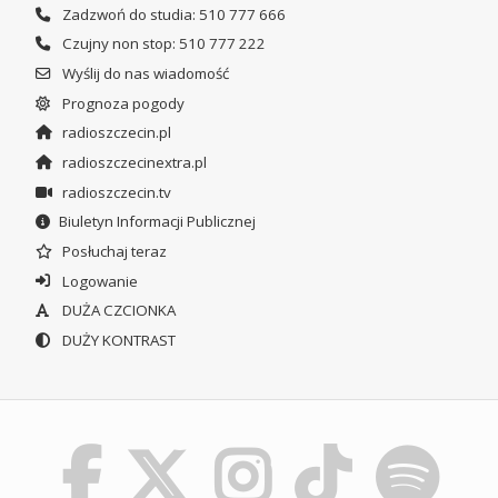
Zadzwoń do studia: 510 777 666
Czujny non stop: 510 777 222
Wyślij do nas wiadomość
Prognoza pogody
radioszczecin.pl
radioszczecinextra.pl
radioszczecin.tv
Biuletyn Informacji Publicznej
Posłuchaj teraz
Logowanie
DUŻA CZCIONKA
DUŻY KONTRAST