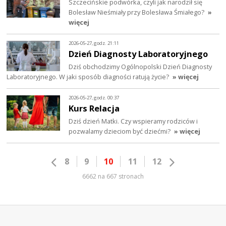
Szczecińskie podwórka, czyli jak narodził się
Bolesław Nieśmiały przy Bolesława Śmiałego?
»
więcej
2026-05-27, godz. 21:11
Dzień Diagnosty Laboratoryjnego
Dziś obchodzimy Ogólnopolski Dzień Diagnosty
Laboratoryjnego. W jaki sposób diagności ratują życie?
» więcej
2026-05-27, godz. 00:37
Kurs Relacja
Dziś dzień Matki. Czy wspieramy rodziców i
pozwalamy dzieciom być dziećmi?
» więcej
8
9
10
11
12
6662 na 667 stronach