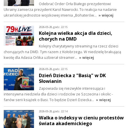
Odebrać Order Orła Białego prezydentowi
Ukrainy zamierza prezydent Karol Nawrocki. To reakcja na nadanie
ukraińskiej jednostce wojskowej imienia „Bohaterów…
» więcej
2026-05-28, godz. 22:15
Kolejna wielka akcja dla dzieci,
chorych na DMD
Kolejny charytatywny streaming na rzecz dzieci
chorujących na DMD. Tym razem z Kołobrzegu. W niedzielę brakującą
kwotę dla Adasia Orlika uzbierał streamer…
» więcej
2026-05-28, godz. 22:15
Dzień Dziecka z "Basią" w DK
Słowianin
Zapowiada się niezwykle interesująca i
intensywna niedziela dla dzieci i rodziców ze Szczecina i okolic -
fanów serii książek o Basi. To będzie Dzień Dziecka…
» więcej
2026-05-28, godz. 22:14
Walka o indeksy w cieniu protestów
świata akademickiego