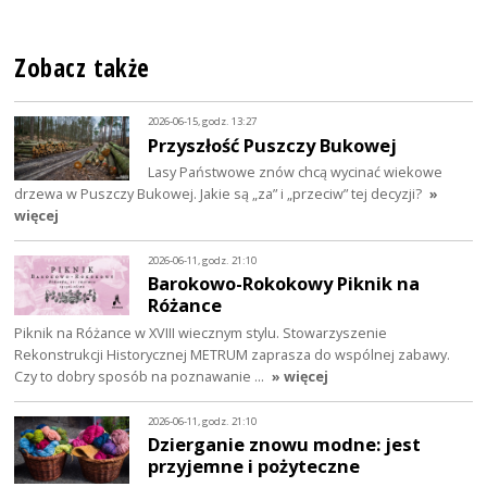
Zobacz także
2026-06-15, godz. 13:27
Przyszłość Puszczy Bukowej
Lasy Państwowe znów chcą wycinać wiekowe
drzewa w Puszczy Bukowej. Jakie są „za” i „przeciw” tej decyzji?
»
więcej
2026-06-11, godz. 21:10
Barokowo-Rokokowy Piknik na
Różance
Piknik na Różance w XVIII wiecznym stylu. Stowarzyszenie
Rekonstrukcji Historycznej METRUM zaprasza do wspólnej zabawy.
Czy to dobry sposób na poznawanie …
» więcej
2026-06-11, godz. 21:10
Dzierganie znowu modne: jest
przyjemne i pożyteczne