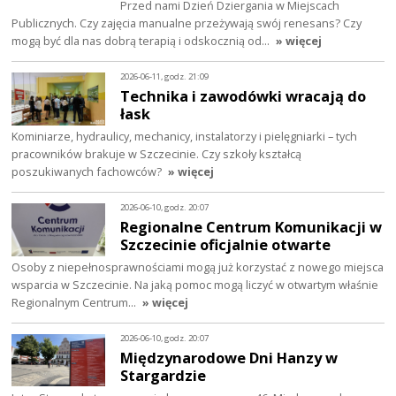
Przed nami Dzień Dziergania w Miejscach
Publicznych. Czy zajęcia manualne przeżywają swój renesans? Czy
mogą być dla nas dobrą terapią i odskocznią od…
» więcej
2026-06-11, godz. 21:09
Technika i zawodówki wracają do
łask
Kominiarze, hydraulicy, mechanicy, instalatorzy i pielęgniarki – tych
pracowników brakuje w Szczecinie. Czy szkoły kształcą
poszukiwanych fachowców?
» więcej
2026-06-10, godz. 20:07
Regionalne Centrum Komunikacji w
Szczecinie oficjalnie otwarte
Osoby z niepełnosprawnościami mogą już korzystać z nowego miejsca
wsparcia w Szczecinie. Na jaką pomoc mogą liczyć w otwartym właśnie
Regionalnym Centrum…
» więcej
2026-06-10, godz. 20:07
Międzynarodowe Dni Hanzy w
Stargardzie