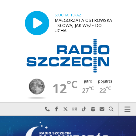
SŁUCHAJ TERAZ
MAŁGORZATA OSTROWSKA
- SŁOWA, JAK WĘŻE DO
UCHA
°C
jutro
pojutrze
12
°C
°C
27
22
Najlepiej po prostu do nas zadzwoń
Odwiedź nas na Facebook-u
Odwiedź nas na X
Odwiedź nas na Instagram-ie
Odwiedź nas na TikTok-u
Szukaj nas na Spotify
Wyślij do nas w
Szukaj