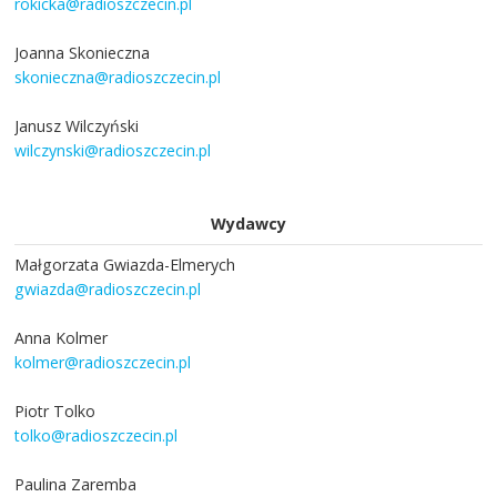
rokicka@radioszczecin.pl
Joanna Skonieczna
skonieczna@radioszczecin.pl
Janusz Wilczyński
wilczynski@radioszczecin.pl
Wydawcy
Małgorzata Gwiazda-Elmerych
gwiazda@radioszczecin.pl
Anna Kolmer
kolmer@radioszczecin.pl
Piotr Tolko
tolko@radioszczecin.pl
Paulina Zaremba