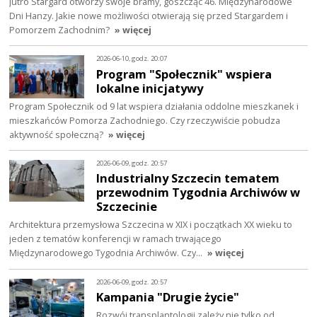
Jutro Stargard otworzy swoje bramy, goszcząc 46. Międzynarodowe
Dni Hanzy. Jakie nowe możliwości otwierają się przed Stargardem i
Pomorzem Zachodnim?
» więcej
2026-06-10, godz. 20:07
Program "Społecznik" wspiera
lokalne inicjatywy
Program Społecznik od 9 lat wspiera działania oddolne mieszkanek i
mieszkańców Pomorza Zachodniego. Czy rzeczywiście pobudza
aktywność społeczną?
» więcej
2026-06-09, godz. 20:57
Industrialny Szczecin tematem
przewodnim Tygodnia Archiwów w
Szczecinie
Architektura przemysłowa Szczecina w XIX i początkach XX wieku to
jeden z tematów konferencji w ramach trwającego
Międzynarodowego Tygodnia Archiwów. Czy…
» więcej
2026-06-09, godz. 20:57
Kampania "Drugie życie"
Rozwój transplantologii zależy nie tylko od