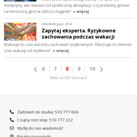
medycyny, ale również od społecznej akceptacji. Czy jesteśmy gotowi
na heroiczny gest w obliczu tragedii?
» więcej
2026-06-09, godz. 20:53
Zapytaj eksperta. Ryzykowne
zachowania podczas wakacji
Wakacje to czas wzrostu zachowań ryzykownych. Dlaczego to również
czas wakacji od myślenia?
» więcej
6
7
8
9
10
6662 na 667 stronach
Zadzwoń do studia: 510 777 666
Czujny non stop: 510 777 222
Wyślij do nas wiadomość
Prognoza pogody