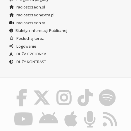
radioszczecin.pl
radioszczecinextra.pl
radioszczecin.tv
Biuletyn Informacji Publicznej
Posłuchaj teraz
Logowanie
DUŻA CZCIONKA
DUŻY KONTRAST