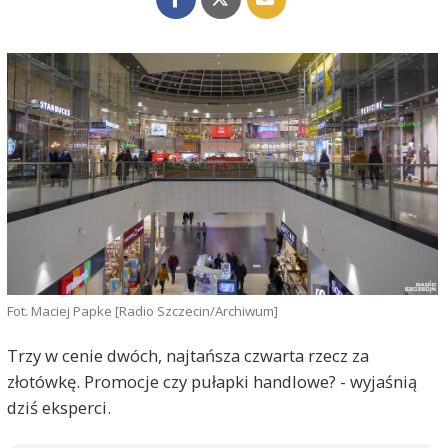
Fot. Maciej Papke [Radio Szczecin/Archiwum]
Trzy w cenie dwóch, najtańsza czwarta rzecz za
złotówkę. Promocje czy pułapki handlowe? - wyjaśnią
dziś eksperci.