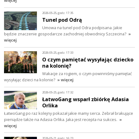
więcej
2026-05-25, godz. 17:35
Tunel pod Odrą
Umowa na tunel pod Odra podpisana. Jakie
będzie znaczenie gospodarcze zachodniej obwodnicy Szczecina?
»
więcej
2026-05-25, godz. 17:33
O czym pamiętać wysyłając dziecko
na kolonię?
Wakacje za rogiem, o czym powinniśmy pamiętać
wysyłając dzieci na kolonie?
» więcej
2026-05-25, godz. 17:32
ŁatwoGang wsparł zbiórkę Adasia
Orlika
ŁatwoGang po raz kolejny pokazał jakie mamy serca. Zebrał brakujące
pieniądze także na Adasia Orlika. Jaka jest recepta na sukces.
»
więcej
2026-05-21, godz. 16:23