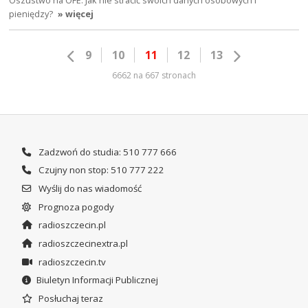
Oszustwo na OFE. Jak nie stracić swoich danych osobowych i
pieniędzy?
» więcej
9
10
11
12
13
6662 na 667 stronach
Zadzwoń do studia: 510 777 666
Czujny non stop: 510 777 222
Wyślij do nas wiadomość
Prognoza pogody
radioszczecin.pl
radioszczecinextra.pl
radioszczecin.tv
Biuletyn Informacji Publicznej
Posłuchaj teraz