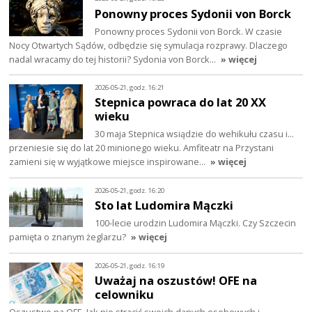
Ponowny proces Sydonii von Borck
Ponowny proces Sydonii von Borck. W czasie
Nocy Otwartych Sądów, odbędzie się symulacja rozprawy. Dlaczego
nadal wracamy do tej historii? Sydonia von Borck…
» więcej
2026-05-21, godz. 16:21
Stepnica powraca do lat 20 XX
wieku
30 maja Stepnica wsiądzie do wehikułu czasu i…
przeniesie się do lat 20 minionego wieku. Amfiteatr na Przystani
zamieni się w wyjątkowe miejsce inspirowane…
» więcej
2026-05-21, godz. 16:20
Sto lat Ludomira Mączki
100-lecie urodzin Ludomira Mączki. Czy Szczecin
pamięta o znanym żeglarzu?
» więcej
2026-05-21, godz. 16:19
Uważaj na oszustów! OFE na
celowniku