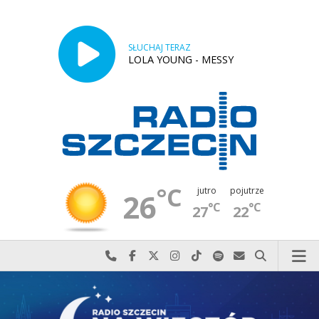
SŁUCHAJ TERAZ
LOLA YOUNG - MESSY
°C
jutro
pojutrze
26
°C
°C
27
22
Najlepiej po prostu do nas zadzwoń
Odwiedź nas na Facebook-u
Odwiedź nas na X
Odwiedź nas na Instagram-ie
Odwiedź nas na TikTok-u
Szukaj nas na Spotify
Wyślij do nas w
Szukaj