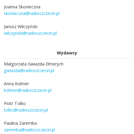
Joanna Skonieczna
skonieczna@radioszczecin.pl
Janusz Wilczyński
wilczynski@radioszczecin.pl
Wydawcy
Małgorzata Gwiazda-Elmerych
gwiazda@radioszczecin.pl
Anna Kolmer
kolmer@radioszczecin.pl
Piotr Tolko
tolko@radioszczecin.pl
Paulina Zaremba
zaremba@radioszczecin.pl