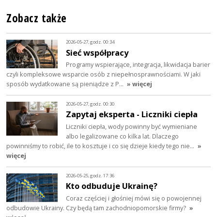
Zobacz także
2026-05-27, godz. 00:34
Sieć współpracy
Programy wspierające, integracja, likwidacja barier
czyli kompleksowe wsparcie osób z niepełnosprawnościami. W jaki
sposób wydatkowane są pieniądze z P…
» więcej
2026-05-27, godz. 00:30
Zapytaj eksperta - Liczniki ciepła
Liczniki ciepła, wody powinny być wymieniane
albo legalizowane co kilka lat. Dlaczego
powinniśmy to robić, ile to kosztuje i co się dzieje kiedy tego nie…
»
więcej
2026-05-25, godz. 17:36
Kto odbuduje Ukrainę?
Coraz częściej i głośniej mówi się o powojennej
odbudowie Ukrainy. Czy będą tam zachodniopomorskie firmy?
»