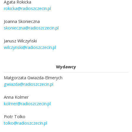
Agata Rokicka
rokicka@radioszczecin.pl
Joanna Skonieczna
skonieczna@radioszczecin.pl
Janusz Wilczyński
wilczynski@radioszczecin.pl
Wydawcy
Małgorzata Gwiazda-Elmerych
gwiazda@radioszczecin.pl
Anna Kolmer
kolmer@radioszczecin.pl
Piotr Tolko
tolko@radioszczecin.pl