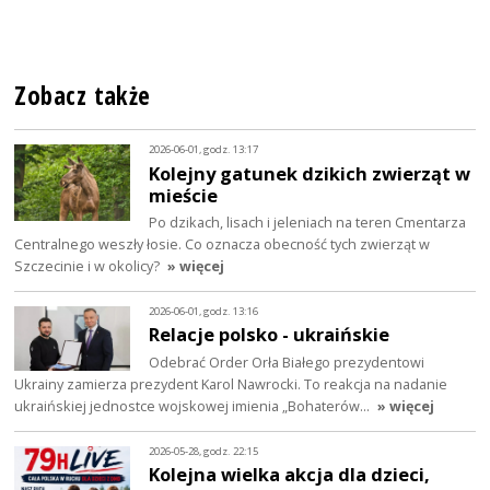
Zobacz także
2026-06-01, godz. 13:17
Kolejny gatunek dzikich zwierząt w
mieście
Po dzikach, lisach i jeleniach na teren Cmentarza
Centralnego weszły łosie. Co oznacza obecność tych zwierząt w
Szczecinie i w okolicy?
» więcej
2026-06-01, godz. 13:16
Relacje polsko - ukraińskie
Odebrać Order Orła Białego prezydentowi
Ukrainy zamierza prezydent Karol Nawrocki. To reakcja na nadanie
ukraińskiej jednostce wojskowej imienia „Bohaterów…
» więcej
2026-05-28, godz. 22:15
Kolejna wielka akcja dla dzieci,