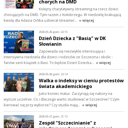
chorych na DMD
Kolejny charytatywny streaming na rzecz dzieci
chorujących na DMD. Tym razem z Kołobrzegu. W niedzielę brakującą
kwotę dla Adasia Orlika uzbierał streamer…
» więcej
2026-05-28, godz. 22:15
Dzień Dziecka z "Basią" w DK
Słowianin
Zapowiada się niezwykle interesująca i
intensywna niedziela dla dzieci i rodziców ze Szczecina i okolic -
fanów serii książek o Basi. To będzie Dzień Dziecka…
» więcej
2026-05-28, godz. 22:14
Walka o indeksy w cieniu protestów
świata akademickiego
Jutro koniec matur. Zaczynają się nabory na
wyższe uczelnie. Co i dlaczego warto studiować w Szczecinie? Czym
kierować się przy wyborze? Czy studia mają…
» więcej
2026-05-27, godz. 21:13
Zespół "Szczecinianie" z