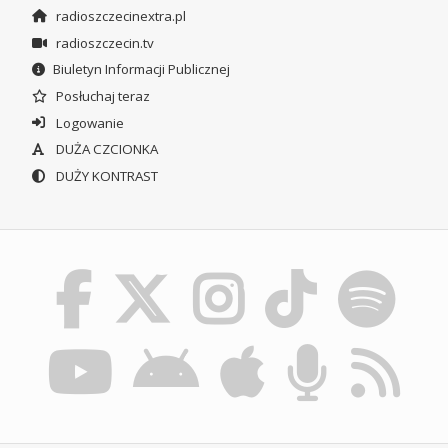
radioszczecinextra.pl
radioszczecin.tv
Biuletyn Informacji Publicznej
Posłuchaj teraz
Logowanie
DUŻA CZCIONKA
DUŻY KONTRAST