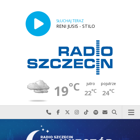
SŁUCHAJ TERAZ
RENI JUSIS - STILO
°C
jutro
pojutrze
19
°C
°C
22
24
Najlepiej po prostu do nas zadzwoń
Odwiedź nas na Facebook-u
Odwiedź nas na X
Odwiedź nas na Instagram-ie
Odwiedź nas na TikTok-u
Szukaj nas na Spotify
Wyślij do nas w
Szukaj