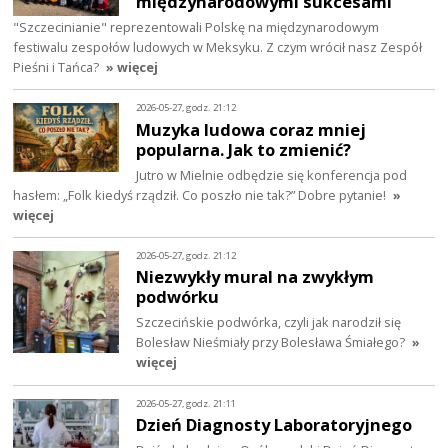
międzynarodowymi sukcesami
"Szczecinianie" reprezentowali Polskę na międzynarodowym
festiwalu zespołów ludowych w Meksyku. Z czym wrócił nasz Zespół
Pieśni i Tańca?
» więcej
2026-05-27, godz. 21:12
Muzyka ludowa coraz mniej
popularna. Jak to zmienić?
Jutro w Mielnie odbędzie się konferencja pod
hasłem: „Folk kiedyś rządził. Co poszło nie tak?” Dobre pytanie!
»
więcej
2026-05-27, godz. 21:12
Niezwykły mural na zwykłym
podwórku
Szczecińskie podwórka, czyli jak narodził się
Bolesław Nieśmiały przy Bolesława Śmiałego?
»
więcej
2026-05-27, godz. 21:11
Dzień Diagnosty Laboratoryjnego