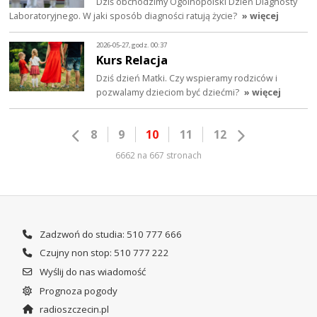
Dziś obchodzimy Ogólnopolski Dzień Diagnosty
Laboratoryjnego. W jaki sposób diagności ratują życie?
» więcej
2026-05-27, godz. 00:37
Kurs Relacja
Dziś dzień Matki. Czy wspieramy rodziców i
pozwalamy dzieciom być dziećmi?
» więcej
8
9
10
11
12
6662 na 667 stronach
Zadzwoń do studia: 510 777 666
Czujny non stop: 510 777 222
Wyślij do nas wiadomość
Prognoza pogody
radioszczecin.pl