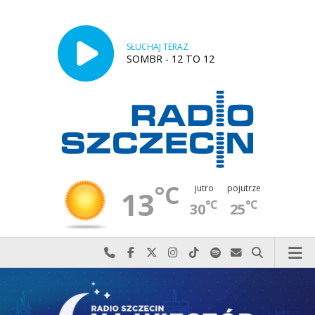
SŁUCHAJ TERAZ
SOMBR - 12 TO 12
°C
jutro
pojutrze
13
°C
°C
30
25
Najlepiej po prostu do nas zadzwoń
Odwiedź nas na Facebook-u
Odwiedź nas na X
Odwiedź nas na Instagram-ie
Odwiedź nas na TikTok-u
Szukaj nas na Spotify
Wyślij do nas w
Szukaj