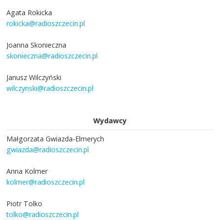
Agata Rokicka
rokicka@radioszczecin.pl
Joanna Skonieczna
skonieczna@radioszczecin.pl
Janusz Wilczyński
wilczynski@radioszczecin.pl
Wydawcy
Małgorzata Gwiazda-Elmerych
gwiazda@radioszczecin.pl
Anna Kolmer
kolmer@radioszczecin.pl
Piotr Tolko
tolko@radioszczecin.pl