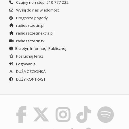
Czujny non stop: 510 777 222
Wyślij do nas wiadomość
Prognoza pogody
radioszczecin.pl
radioszczecinextra.pl
radioszczecin.tv
Biuletyn Informacji Publicznej
Posłuchaj teraz
Logowanie
DUŻA CZCIONKA
DUŻY KONTRAST