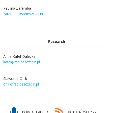
Paulina Zaremba
zaremba@radioszczecin.pl
Research
Anna Kafel-Dalecka
kafel@radioszczecin.pl
Sławomir Orlik
orlik@radioszczecin.pl
PODCAST AUDIO
AKTUALNOŚCI RSS