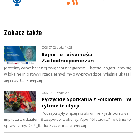
Zobacz także
2026-07-02, godz. 14:21
Raport o tożsamości
Zachodniopomorzan
Jesteśmy coraz bardziej związani z regionem. Chętniej angażujemy się
w lokalne inicjatywy i rzadziej myślimy o wyprowadzce. Właśnie ukazał
się raport…
» więcej
2026-07-01, godz. 20:19
Pyrzyckie Spotkania z Folklorem - W
rytmie tradycji
Początki były więcej niż skromne – jednodniowa
impreza z udziałem 8 zespołów z okolicy. A po 46 latach…? I właśnie to
sprawdzimy. Dziś „Radio Szczecin…
» więcej