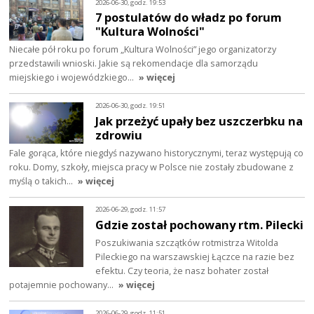
2026-06-30, godz. 19:53
7 postulatów do władz po forum
"Kultura Wolności"
Niecałe pół roku po forum „Kultura Wolności” jego organizatorzy
przedstawili wnioski. Jakie są rekomendacje dla samorządu
miejskiego i wojewódzkiego…
» więcej
2026-06-30, godz. 19:51
Jak przeżyć upały bez uszczerbku na
zdrowiu
Fale gorąca, które niegdyś nazywano historycznymi, teraz występują co
roku. Domy, szkoły, miejsca pracy w Polsce nie zostały zbudowane z
myślą o takich…
» więcej
2026-06-29, godz. 11:57
Gdzie został pochowany rtm. Pilecki
Poszukiwania szczątków rotmistrza Witolda
Pileckiego na warszawskiej Łączce na razie bez
efektu. Czy teoria, że nasz bohater został
potajemnie pochowany…
» więcej
2026-06-29, godz. 11:51