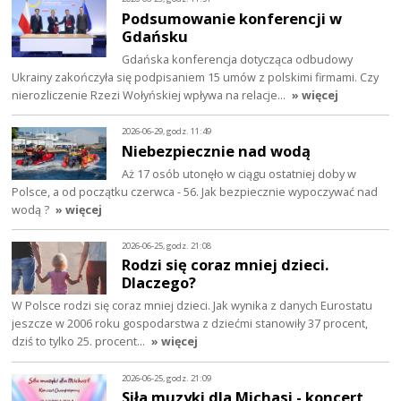
Podsumowanie konferencji w
Gdańsku
Gdańska konferencja dotycząca odbudowy
Ukrainy zakończyła się podpisaniem 15 umów z polskimi firmami. Czy
nierozliczenie Rzezi Wołyńskiej wpływa na relacje…
» więcej
2026-06-29, godz. 11:49
Niebezpiecznie nad wodą
Aż 17 osób utonęło w ciągu ostatniej doby w
Polsce, a od początku czerwca - 56. Jak bezpiecznie wypoczywać nad
wodą ?
» więcej
2026-06-25, godz. 21:08
Rodzi się coraz mniej dzieci.
Dlaczego?
W Polsce rodzi się coraz mniej dzieci. Jak wynika z danych Eurostatu
jeszcze w 2006 roku gospodarstwa z dziećmi stanowiły 37 procent,
dziś to tylko 25. procent…
» więcej
2026-06-25, godz. 21:09
Siła muzyki dla Michasi - koncert