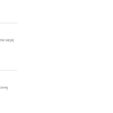
e się jej
conej