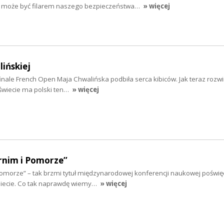
tru może być filarem naszego bezpieczeństwa…
» więcej
ińskiej
ale French Open Maja Chwalińska podbiła serca kibiców. Jak teraz rozwini
w świecie ma polski ten…
» więcej
rnim i Pomorze”
 Pomorze” – tak brzmi tytuł międzynarodowej konferencji naukowej poświę
obiecie. Co tak naprawdę wiemy…
» więcej