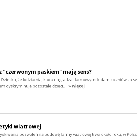
z "czerwonym paskiem" mają sens?
w Dziecka, że lodziarnia, która nagradza darmowymi lodami uczniów za ś
em dyskryminuje pozostałe dzieci…
» więcej
etyki wiatrowej
skiwania pozwoleń na budowę farmy wiatrowej trwa około roku, w Polsc