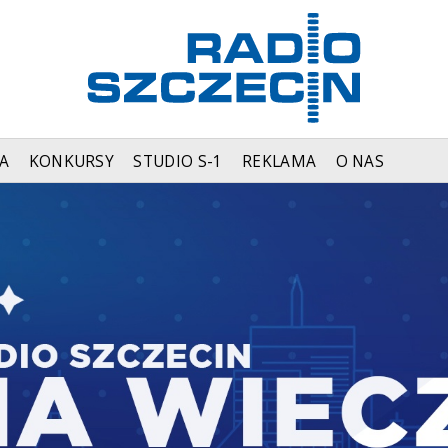
A
KONKURSY
STUDIO S-1
REKLAMA
O NAS