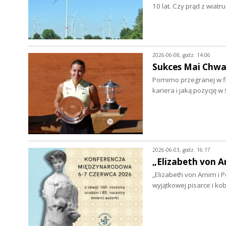
10 lat. Czy prąd z wia
2026-06-08, godz. 14:06
Sukces Mai Chwal
Pomimo przegranej w fin
kariera i jaką pozycję 
2026-06-03, godz. 16:17
„Elizabeth von A
„Elizabeth von Arnim i
wyjątkowej pisarce i k