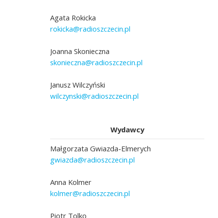
Agata Rokicka
rokicka@radioszczecin.pl
Joanna Skonieczna
skonieczna@radioszczecin.pl
Janusz Wilczyński
wilczynski@radioszczecin.pl
Wydawcy
Małgorzata Gwiazda-Elmerych
gwiazda@radioszczecin.pl
Anna Kolmer
kolmer@radioszczecin.pl
Piotr Tolko