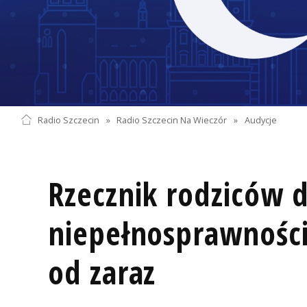
Radio Szczecin
»
Radio Szczecin Na Wieczór
»
Audycje
Rzecznik rodziców d
niepełnosprawnośc
od zaraz