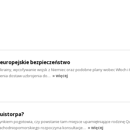
 europejskie bezpieczeństwo
Ukrainy, wycofywanie wojsk z Niemiec oraz podobne plany wobec Włoch i H
ienia dostaw uzbrojenia do…
» więcej
Quistorpa?
nkiem pogotowia, czy powstanie tam miejsce upamiętniające rodzinę Q
achodniopomorskiego rozpoczyna konsultacje…
» więcej