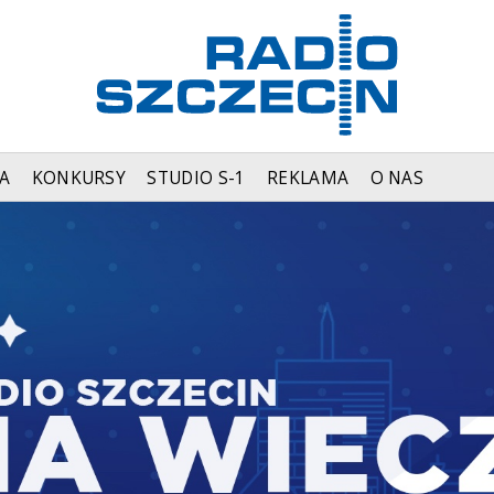
A
KONKURSY
STUDIO S-1
REKLAMA
O NAS