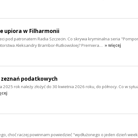
e upiora w Filharmonii
zieci pod patronatem Radia Szczecin. Co skrywa kryminalna seria "Pompon
autorstwa Aleksandry Brambor-Rutkowskiej? Premiera…
» więcej
a zeznań podatkowych
za 2025 rok należy złożyć do 30 kwietnia 2026 roku, do północy. Co w sytua
ęcej
iego, choć raczej powinnam powiedzieć "wydłużonego o jeden dzień week