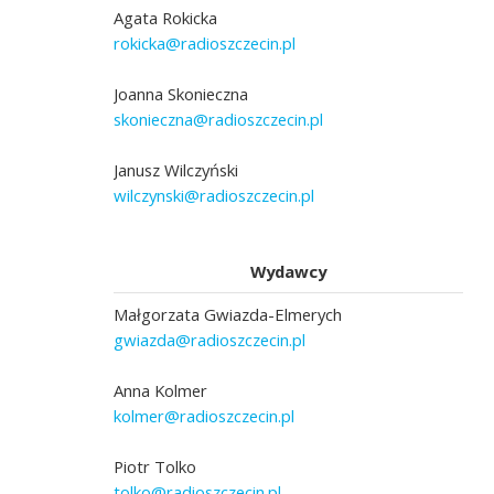
Agata Rokicka
rokicka@radioszczecin.pl
Joanna Skonieczna
skonieczna@radioszczecin.pl
Janusz Wilczyński
wilczynski@radioszczecin.pl
Wydawcy
Małgorzata Gwiazda-Elmerych
gwiazda@radioszczecin.pl
Anna Kolmer
kolmer@radioszczecin.pl
Piotr Tolko
tolko@radioszczecin.pl