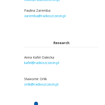
Paulina Zaremba
zaremba@radioszczecin.pl
Research
Anna Kafel-Dalecka
kafel@radioszczecin.pl
Sławomir Orlik
orlik@radioszczecin.pl