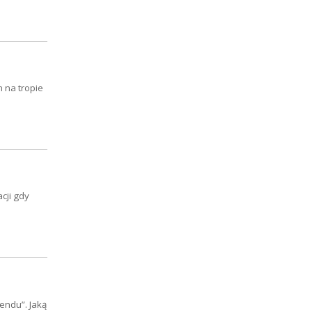
 na tropie
cji gdy
endu”. Jaką