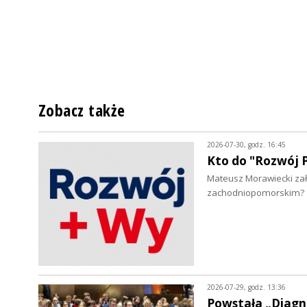
Zobacz także
2026-07-30, godz. 16:45
Kto do "Rozwój P
Mateusz Morawiecki zało
zachodniopomorskim?
2026-07-29, godz. 13:36
Powstała „Diagn