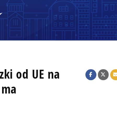
zki od UE na
a ma