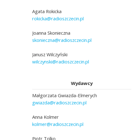
Agata Rokicka
rokicka@radioszczecin.pl
Joanna Skonieczna
skonieczna@radioszczecin.pl
Janusz Wilczyński
wilczynski@radioszczecin.pl
Wydawcy
Małgorzata Gwiazda-Elmerych
gwiazda@radioszczecin.pl
Anna Kolmer
kolmer@radioszczecin.pl
Piotr Tolko