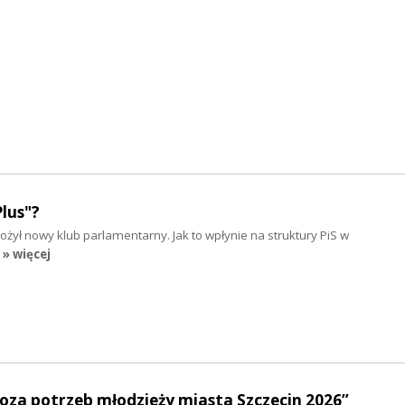
lus"?
żył nowy klub parlamentarny. Jak to wpłynie na struktury PiS w
» więcej
oza potrzeb młodzieży miasta Szczecin 2026”