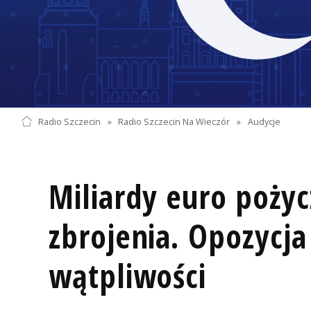
Radio Szczecin
»
Radio Szczecin Na Wieczór
»
Audycje
Miliardy euro pożyc
zbrojenia. Opozycj
wątpliwości