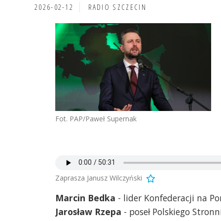
2026-02-12
RADIO SZCZECIN
Fot. PAP/Paweł Supernak
Zaprasza Janusz Wilczyński
Marcin Bedka
- lider Konfederacji na 
Jarosław Rzepa
- poseł Polskiego Stron