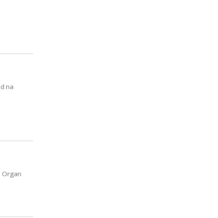
ód na
. Organ