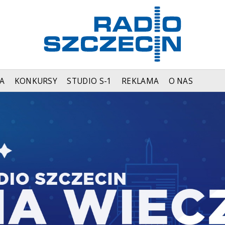
A
KONKURSY
STUDIO S-1
REKLAMA
O NAS