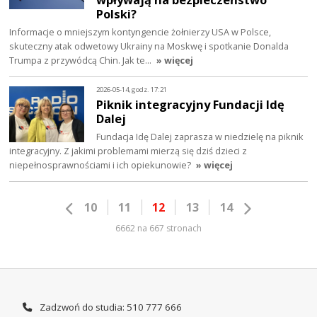
Polski?
Informacje o mniejszym kontyngencie żołnierzy USA w Polsce,
skuteczny atak odwetowy Ukrainy na Moskwę i spotkanie Donalda
Trumpa z przywódcą Chin. Jak te…
» więcej
2026-05-14, godz. 17:21
Piknik integracyjny Fundacji Idę
Dalej
Fundacja Idę Dalej zaprasza w niedzielę na piknik
integracyjny. Z jakimi problemami mierzą się dziś dzieci z
niepełnosprawnościami i ich opiekunowie?
» więcej
10
11
12
13
14
6662 na 667 stronach
Zadzwoń do studia: 510 777 666