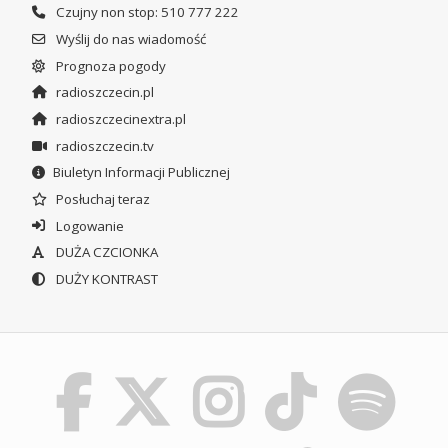
Czujny non stop: 510 777 222
Wyślij do nas wiadomość
Prognoza pogody
radioszczecin.pl
radioszczecinextra.pl
radioszczecin.tv
Biuletyn Informacji Publicznej
Posłuchaj teraz
Logowanie
DUŻA CZCIONKA
DUŻY KONTRAST