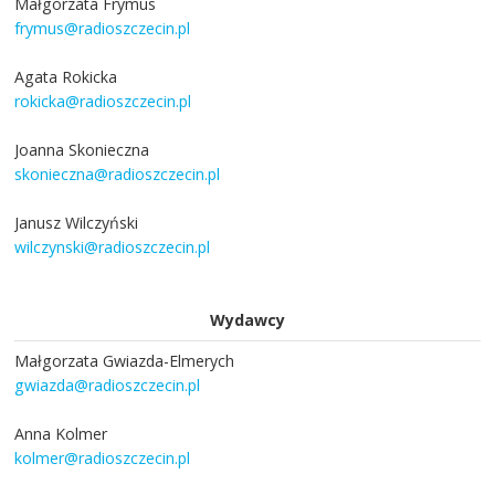
Małgorzata Frymus
frymus@radioszczecin.pl
Agata Rokicka
rokicka@radioszczecin.pl
Joanna Skonieczna
skonieczna@radioszczecin.pl
Janusz Wilczyński
wilczynski@radioszczecin.pl
Wydawcy
Małgorzata Gwiazda-Elmerych
gwiazda@radioszczecin.pl
Anna Kolmer
kolmer@radioszczecin.pl