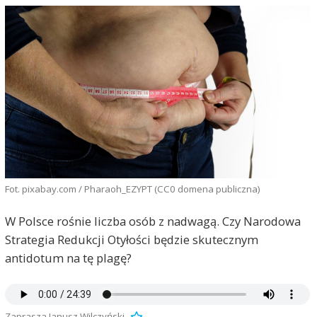
Fot. pixabay.com / Pharaoh_EZYPT (CC0 domena publiczna)
W Polsce rośnie liczba osób z nadwagą. Czy Narodowa
Strategia Redukcji Otyłości będzie skutecznym
antidotum na tę plagę?
Zaprasza Janusz Wilczyński