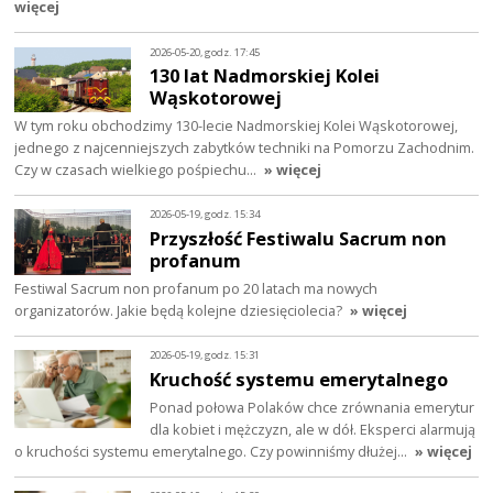
więcej
2026-05-20, godz. 17:45
130 lat Nadmorskiej Kolei
Wąskotorowej
W tym roku obchodzimy 130-lecie Nadmorskiej Kolei Wąskotorowej,
jednego z najcenniejszych zabytków techniki na Pomorzu Zachodnim.
Czy w czasach wielkiego pośpiechu…
» więcej
2026-05-19, godz. 15:34
Przyszłość Festiwalu Sacrum non
profanum
Festiwal Sacrum non profanum po 20 latach ma nowych
organizatorów. Jakie będą kolejne dziesięciolecia?
» więcej
2026-05-19, godz. 15:31
Kruchość systemu emerytalnego
Ponad połowa Polaków chce zrównania emerytur
dla kobiet i mężczyzn, ale w dół. Eksperci alarmują
o kruchości systemu emerytalnego. Czy powinniśmy dłużej…
» więcej