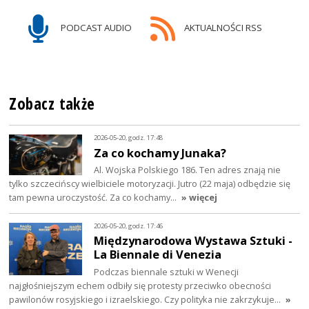
PODCAST AUDIO
AKTUALNOŚCI RSS
Zobacz także
2026-05-20, godz. 17:48
Za co kochamy Junaka?
Al. Wojska Polskiego 186. Ten adres znają nie
tylko szczecińscy wielbiciele motoryzacji. Jutro (22 maja) odbędzie się
tam pewna uroczystość. Za co kochamy…
» więcej
2026-05-20, godz. 17:46
Międzynarodowa Wystawa Sztuki -
La Biennale di Venezia
Podczas biennale sztuki w Wenecji
najgłośniejszym echem odbiły się protesty przeciwko obecności
pawilonów rosyjskiego i izraelskiego. Czy polityka nie zakrzykuje…
»