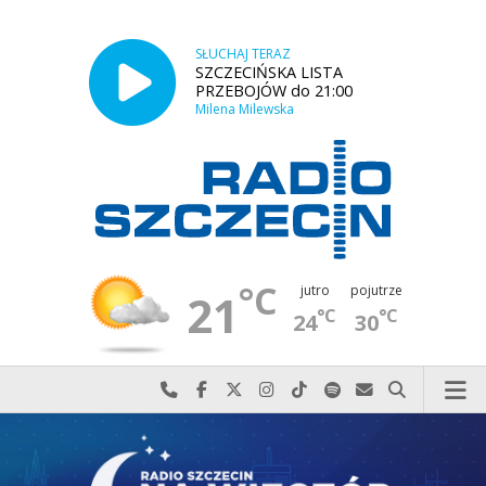
SŁUCHAJ TERAZ
SZCZECIŃSKA LISTA
PRZEBOJÓW do 21:00
Milena Milewska
°C
jutro
pojutrze
21
°C
°C
24
30
Najlepiej po prostu do nas zadzwoń
Odwiedź nas na Facebook-u
Odwiedź nas na X
Odwiedź nas na Instagram-ie
Odwiedź nas na TikTok-u
Szukaj nas na Spotify
Wyślij do nas w
Szukaj