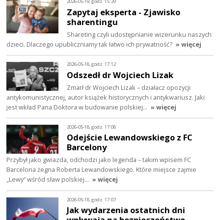
2026-05-19, godz. 15:29
Zapytaj eksperta - Zjawisko
sharentingu
Shareting czyli udostępnianie wizerunku naszych
dzieci. Dlaczego upubliczniamy tak łatwo ich prywatność?
» więcej
2026-05-18, godz. 17:12
Odszedł dr Wojciech Lizak
Zmarł dr Wojciech Lizak – działacz opozycji
antykomunistycznej, autor książek historycznych i antykwariusz. Jaki
jest wkład Pana Doktora w budowanie polskiej…
» więcej
2026-05-18, godz. 17:08
Odejście Lewandowskiego z FC
Barcelony
Przybył jako gwiazda, odchodzi jako legenda – takim wpisem FC
Barcelona żegna Roberta Lewandowskiego. Które miejsce zajmie
„Lewy” wśród sław polskiej…
» więcej
2026-05-18, godz. 17:07
Jak wydarzenia ostatnich dni
wpływają na bezpieczeństwo