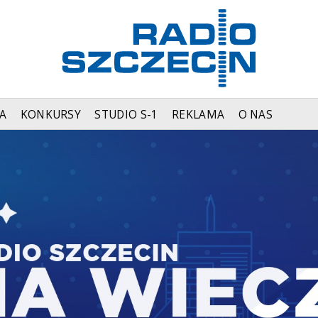
A
KONKURSY
STUDIO S-1
REKLAMA
O NAS