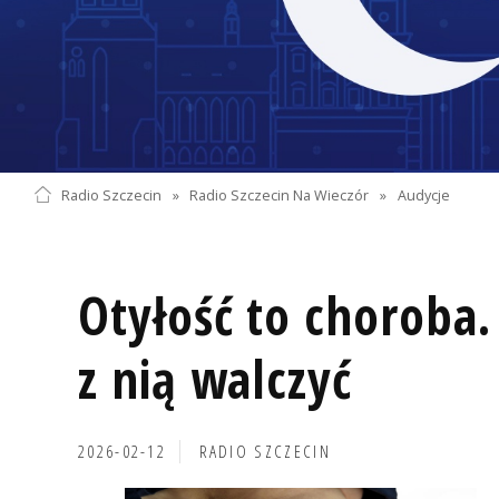
Radio Szczecin
»
Radio Szczecin Na Wieczór
»
Audycje
Otyłość to choroba
z nią walczyć
2026-02-12
RADIO SZCZECIN