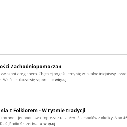
mości Zachodniopomorzan
 związani z regionem. Chętniej angażujemy się w lokalne inicjatywy i rzad
 Właśnie ukazał się raport…
» więcej
nia z Folklorem - W rytmie tradycji
ż skromne – jednodniowa impreza z udziałem 8 zespołów z okolicy. A po 46
 Dziś „Radio Szczecin…
» więcej