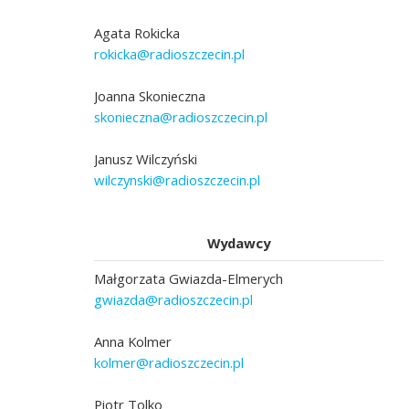
Agata Rokicka
rokicka@radioszczecin.pl
Joanna Skonieczna
skonieczna@radioszczecin.pl
Janusz Wilczyński
wilczynski@radioszczecin.pl
Wydawcy
Małgorzata Gwiazda-Elmerych
gwiazda@radioszczecin.pl
Anna Kolmer
kolmer@radioszczecin.pl
Piotr Tolko