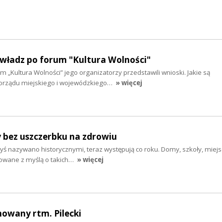
 władz po forum "Kultura Wolności"
m „Kultura Wolności” jego organizatorzy przedstawili wnioski. Jakie są
rządu miejskiego i wojewódzkiego…
» więcej
y bez uszczerbku na zdrowiu
dyś nazywano historycznymi, teraz występują co roku. Domy, szkoły, miej
dowane z myślą o takich…
» więcej
howany rtm. Pilecki