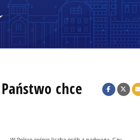
. Państwo chce
W Polsce rośnie liczba osób z nadwagą. Czy