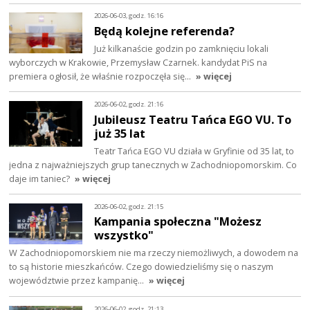
2026-06-03, godz. 16:16
Będą kolejne referenda?
Już kilkanaście godzin po zamknięciu lokali
wyborczych w Krakowie, Przemysław Czarnek. kandydat PiS na
premiera ogłosił, że właśnie rozpoczęła się…
» więcej
2026-06-02, godz. 21:16
Jubileusz Teatru Tańca EGO VU. To
już 35 lat
Teatr Tańca EGO VU działa w Gryfinie od 35 lat, to
jedna z najważniejszych grup tanecznych w Zachodniopomorskim. Co
daje im taniec?
» więcej
2026-06-02, godz. 21:15
Kampania społeczna "Możesz
wszystko"
W Zachodniopomorskiem nie ma rzeczy niemożliwych, a dowodem na
to są historie mieszkańców. Czego dowiedzieliśmy się o naszym
województwie przez kampanię…
» więcej
2026-06-02, godz. 21:13