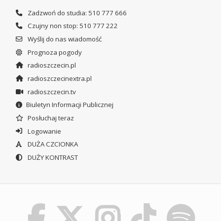
Zadzwoń do studia: 510 777 666
Czujny non stop: 510 777 222
Wyślij do nas wiadomość
Prognoza pogody
radioszczecin.pl
radioszczecinextra.pl
radioszczecin.tv
Biuletyn Informacji Publicznej
Posłuchaj teraz
Logowanie
DUŻA CZCIONKA
DUŻY KONTRAST