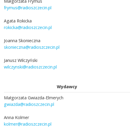
Małgorzata Frymus
frymus@radioszczecin.pl
Agata Rokicka
rokicka@radioszczecin.pl
Joanna Skonieczna
skonieczna@radioszczecin.pl
Janusz Wilczyński
wilczynski@radioszczecin.pl
Wydawcy
Małgorzata Gwiazda-Elmerych
gwiazda@radioszczecin.pl
Anna Kolmer
kolmer@radioszczecin.pl