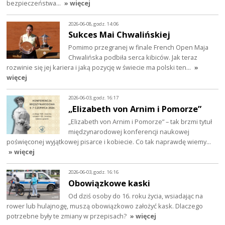
bezpieczeństwa…
» więcej
2026-06-08, godz. 14:06
Sukces Mai Chwalińskiej
Pomimo przegranej w finale French Open Maja
Chwalińska podbiła serca kibiców. Jak teraz
rozwinie się jej kariera i jaką pozycję w świecie ma polski ten…
»
więcej
2026-06-03, godz. 16:17
„Elizabeth von Arnim i Pomorze”
„Elizabeth von Arnim i Pomorze” – tak brzmi tytuł
międzynarodowej konferencji naukowej
poświęconej wyjątkowej pisarce i kobiecie. Co tak naprawdę wiemy…
» więcej
2026-06-03, godz. 16:16
Obowiązkowe kaski
Od dziś osoby do 16. roku życia, wsiadając na
rower lub hulajnogę, muszą obowiązkowo założyć kask. Dlaczego
potrzebne były te zmiany w przepisach?
» więcej