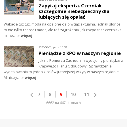
Zapytaj eksperta. Czerniak
szczególnie niebezpieczny dla
lubiących się opalać
Wakacje tuż tuż, moda na opalone ciało wciąż aktualna. Jednak słońce
to nie tylko radość i moda, ale też zagrożenia. Jak rozpoznać czerniaka
i inne…
» więcej
2026-06-01, godz. 13:18
Pieniądze z KPO w naszym regionie
Jak na Pomorzu Zachodnim wydajemy pieniądze z
Krajowego Planu Odbudowy? Sprawdzenie
wydatkowania to jeden z celów jutrzejszej wizyty w naszym regionie
Ministry…
» więcej
7
8
9
10
11
6662 na 667 stronach