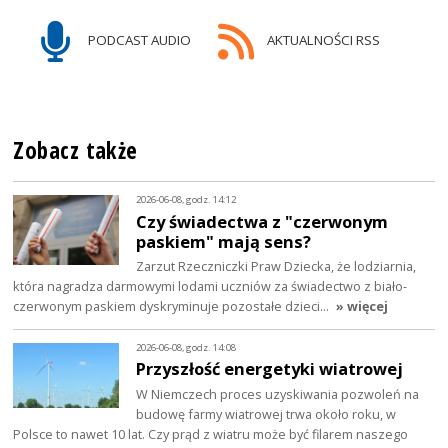
PODCAST AUDIO
AKTUALNOŚCI RSS
Zobacz także
2026-06-08, godz. 14:12
Czy świadectwa z "czerwonym
paskiem" mają sens?
Zarzut Rzeczniczki Praw Dziecka, że lodziarnia,
która nagradza darmowymi lodami uczniów za świadectwo z biało-
czerwonym paskiem dyskryminuje pozostałe dzieci…
» więcej
2026-06-08, godz. 14:08
Przyszłość energetyki wiatrowej
W Niemczech proces uzyskiwania pozwoleń na
budowę farmy wiatrowej trwa około roku, w
Polsce to nawet 10 lat. Czy prąd z wiatru może być filarem naszego