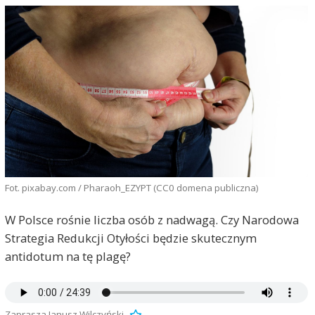
Fot. pixabay.com / Pharaoh_EZYPT (CC0 domena publiczna)
W Polsce rośnie liczba osób z nadwagą. Czy Narodowa
Strategia Redukcji Otyłości będzie skutecznym
antidotum na tę plagę?
Zaprasza Janusz Wilczyński