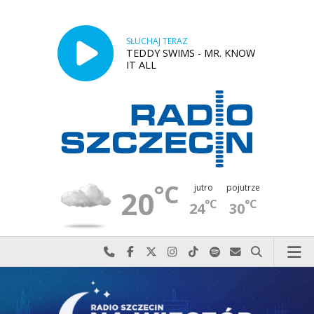
SŁUCHAJ TERAZ
TEDDY SWIMS - MR. KNOW
IT ALL
°C
jutro
pojutrze
20
°C
°C
24
30
Najlepiej po prostu do nas zadzwoń
Odwiedź nas na Facebook-u
Odwiedź nas na X
Odwiedź nas na Instagram-ie
Odwiedź nas na TikTok-u
Szukaj nas na Spotify
Wyślij do nas w
Szukaj