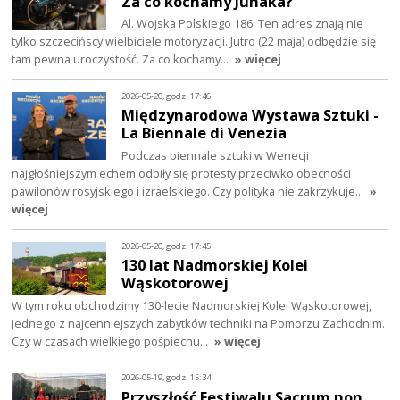
Za co kochamy Junaka?
Al. Wojska Polskiego 186. Ten adres znają nie
tylko szczecińscy wielbiciele motoryzacji. Jutro (22 maja) odbędzie się
tam pewna uroczystość. Za co kochamy…
» więcej
2026-05-20, godz. 17:46
Międzynarodowa Wystawa Sztuki -
La Biennale di Venezia
Podczas biennale sztuki w Wenecji
najgłośniejszym echem odbiły się protesty przeciwko obecności
pawilonów rosyjskiego i izraelskiego. Czy polityka nie zakrzykuje…
»
więcej
2026-05-20, godz. 17:45
130 lat Nadmorskiej Kolei
Wąskotorowej
W tym roku obchodzimy 130-lecie Nadmorskiej Kolei Wąskotorowej,
jednego z najcenniejszych zabytków techniki na Pomorzu Zachodnim.
Czy w czasach wielkiego pośpiechu…
» więcej
2026-05-19, godz. 15:34
Przyszłość Festiwalu Sacrum non