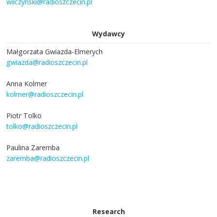
wilczynski@radioszczecin.pl
Wydawcy
Małgorzata Gwiazda-Elmerych
gwiazda@radioszczecin.pl
Anna Kolmer
kolmer@radioszczecin.pl
Piotr Tolko
tolko@radioszczecin.pl
Paulina Zaremba
zaremba@radioszczecin.pl
Research