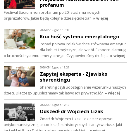
profanum
Festiwal Sacrum non profanum po 20 latach ma nowych
organizatorów. Jakie będą kolejne dziesięciolecia?
» więcej
2026-05-19, godz. 15:31
Kruchość systemu emerytalnego
Ponad połowa Polaków chce zrównania emerytur
dla kobiet i mężczyzn, ale w dół. Eksperci alarmują
o kruchości systemu emerytalnego. Czy powinniśmy dłużej…
» więcej
2026-05-19, godz. 15:29
Zapytaj eksperta - Zjawisko
sharentingu
Shareting czyli udostępnianie wizerunku naszych
dzieci. Dlaczego upubliczniamy tak łatwo ich prywatność?
» więcej
2026-05-18, godz. 17:12
Odszedł dr Wojciech Lizak
Zmarł dr Wojciech Lizak – działacz opozycji
antykomunistycznej, autor książek historycznych i antykwariusz. Jaki
jest wkład Pana Doktora w budowanie polskiej…
» więcej