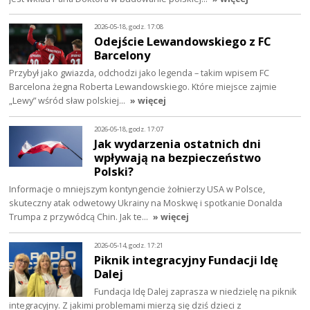
2026-05-18, godz. 17:08
Odejście Lewandowskiego z FC
Barcelony
Przybył jako gwiazda, odchodzi jako legenda – takim wpisem FC
Barcelona żegna Roberta Lewandowskiego. Które miejsce zajmie
„Lewy” wśród sław polskiej…
» więcej
2026-05-18, godz. 17:07
Jak wydarzenia ostatnich dni
wpływają na bezpieczeństwo
Polski?
Informacje o mniejszym kontyngencie żołnierzy USA w Polsce,
skuteczny atak odwetowy Ukrainy na Moskwę i spotkanie Donalda
Trumpa z przywódcą Chin. Jak te…
» więcej
2026-05-14, godz. 17:21
Piknik integracyjny Fundacji Idę
Dalej
Fundacja Idę Dalej zaprasza w niedzielę na piknik
integracyjny. Z jakimi problemami mierzą się dziś dzieci z