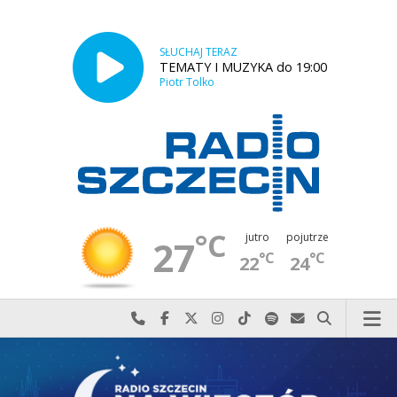
SŁUCHAJ TERAZ
TEMATY I MUZYKA do 19:00
Piotr Tolko
°C
jutro
pojutrze
27
°C
°C
22
24
Najlepiej po prostu do nas zadzwoń
Odwiedź nas na Facebook-u
Odwiedź nas na X
Odwiedź nas na Instagram-ie
Odwiedź nas na TikTok-u
Szukaj nas na Spotify
Wyślij do nas w
Szukaj