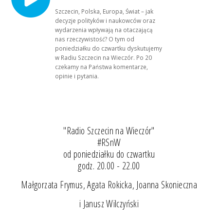
Szczecin, Polska, Europa, Świat – jak
decyzje polityków i naukowców oraz
wydarzenia wpływają na otaczającą
nas rzeczywistość? O tym od
poniedziałku do czwartku dyskutujemy
w Radiu Szczecin na Wieczór. Po 20
czekamy na Państwa komentarze,
opinie i pytania.
"Radio Szczecin na Wieczór"
#RSnW
od poniedziałku do czwartku
godz. 20.00 - 22.00
Małgorzata Frymus, Agata Rokicka, Joanna Skonieczna
i Janusz Wilczyński