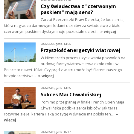
Czy świadectwa z "czerwonym
paskiem" mają sens?
Zarzut Rzeczniczki Praw Dziecka, że lodziarnia,
która nagradza darmowymi lodami uczniów za świadectwo z biało-
czerwonym paskiem dyskryminuje pozostałe dzieci…
» więcej
2026-06-08, godz. 14:08
Przyszłość energetyki wiatrowej
W Niemczech proces uzyskiwania pozwoleń na
budowę farmy wiatrowej trwa około roku, w
Polsce to nawet 10 lat. Czy prąd z wiatru może być filarem naszego
bezpieczeństwa…
» więcej
2026-06-08, godz. 14:06
Sukces Mai Chwalińskiej
Pomimo przegranej w finale French Open Maja
Chwalińska podbiła serca kibiców. Jak teraz
rozwinie się jej kariera i jaką pozycję w świecie ma polski ten…
»
więcej
2026-06-03, godz. 16:17