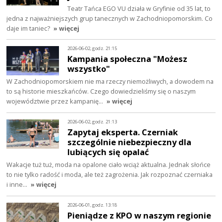
Teatr Tańca EGO VU działa w Gryfinie od 35 lat, to
jedna z najważniejszych grup tanecznych w Zachodniopomorskim. Co
daje im taniec?
» więcej
2026-06-02, godz. 21:15
Kampania społeczna "Możesz
wszystko"
W Zachodniopomorskiem nie ma rzeczy niemożliwych, a dowodem na
to są historie mieszkańców. Czego dowiedzieliśmy się o naszym
województwie przez kampanię…
» więcej
2026-06-02, godz. 21:13
Zapytaj eksperta. Czerniak
szczególnie niebezpieczny dla
lubiących się opalać
Wakacje tuż tuż, moda na opalone ciało wciąż aktualna. Jednak słońce
to nie tylko radość i moda, ale też zagrożenia. Jak rozpoznać czerniaka
i inne…
» więcej
2026-06-01, godz. 13:18
Pieniądze z KPO w naszym regionie