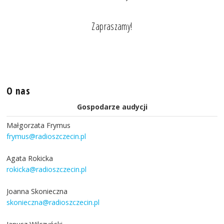
Zapraszamy!
O nas
Gospodarze audycji
Małgorzata Frymus
frymus@radioszczecin.pl
Agata Rokicka
rokicka@radioszczecin.pl
Joanna Skonieczna
skonieczna@radioszczecin.pl