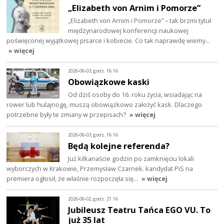
„Elizabeth von Arnim i Pomorze”
„Elizabeth von Arnim i Pomorze” – tak brzmi tytuł
międzynarodowej konferencji naukowej
poświęconej wyjątkowej pisarce i kobiecie. Co tak naprawdę wiemy…
» więcej
2026-06-03, godz. 16:16
Obowiązkowe kaski
Od dziś osoby do 16. roku życia, wsiadając na
rower lub hulajnogę, muszą obowiązkowo założyć kask. Dlaczego
potrzebne były te zmiany w przepisach?
» więcej
2026-06-03, godz. 16:16
Będą kolejne referenda?
Już kilkanaście godzin po zamknięciu lokali
wyborczych w Krakowie, Przemysław Czarnek. kandydat PiS na
premiera ogłosił, że właśnie rozpoczęła się…
» więcej
2026-06-02, godz. 21:16
Jubileusz Teatru Tańca EGO VU. To
już 35 lat