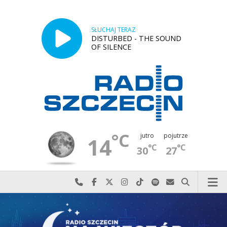
SŁUCHAJ TERAZ
DISTURBED - THE SOUND
OF SILENCE
°C
jutro
pojutrze
14
°C
°C
30
27
Najlepiej po prostu do nas zadzwoń
Odwiedź nas na Facebook-u
Odwiedź nas na X
Odwiedź nas na Instagram-ie
Odwiedź nas na TikTok-u
Szukaj nas na Spotify
Wyślij do nas w
Szukaj