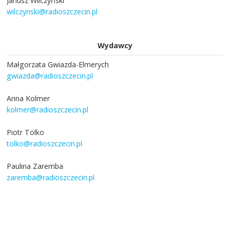
Janusz Wilczyński
wilczynski@radioszczecin.pl
Wydawcy
Małgorzata Gwiazda-Elmerych
gwiazda@radioszczecin.pl
Anna Kolmer
kolmer@radioszczecin.pl
Piotr Tolko
tolko@radioszczecin.pl
Paulina Zaremba
zaremba@radioszczecin.pl