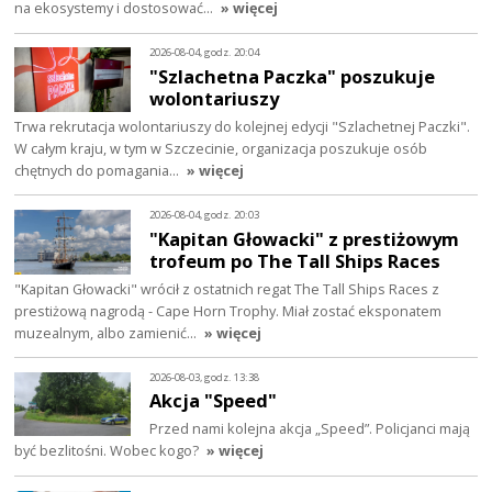
na ekosystemy i dostosować…
» więcej
2026-08-04, godz. 20:04
"Szlachetna Paczka" poszukuje
wolontariuszy
Trwa rekrutacja wolontariuszy do kolejnej edycji "Szlachetnej Paczki".
W całym kraju, w tym w Szczecinie, organizacja poszukuje osób
chętnych do pomagania…
» więcej
2026-08-04, godz. 20:03
"Kapitan Głowacki" z prestiżowym
trofeum po The Tall Ships Races
"Kapitan Głowacki" wrócił z ostatnich regat The Tall Ships Races z
prestiżową nagrodą - Cape Horn Trophy. Miał zostać eksponatem
muzealnym, albo zamienić…
» więcej
2026-08-03, godz. 13:38
Akcja "Speed"
Przed nami kolejna akcja „Speed”. Policjanci mają
być bezlitośni. Wobec kogo?
» więcej