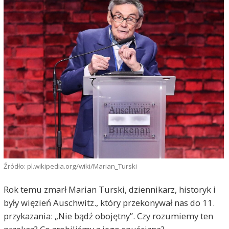
Źródło: pl.wikipedia.org/wiki/Marian_Turski
Rok temu zmarł Marian Turski, dziennikarz, historyk i
były więzień Auschwitz., który przekonywał nas do 11.
przykazania: „Nie bądź obojętny”. Czy rozumiemy ten