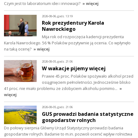
Czym jest to laboratorium idei i innowacji?
» więcej
2026-08-06, godz. 13:19
Rok prezydentury Karola
Nawrockiego
Mija rok od rozpoczęcia kadencji prezydenta
Karola Nawrockiego. 56 % Polaków pozytywnie ją ocenia. Co wpłynęło
na taką ocenę?
» więcej
2026-08-05, godz. 21:06
W wakacje pijemy więcej
Prawie 45 proc. Polaków spożywało alkohol przed
osiągnięciem pełnoletności. Jednocześnie blisko
41 proc. nie miało problemu ze zdobyciem alkoholu pomimo…
»
więcej
2026-08-05, godz. 21:06
GUS prowadzi badania statystyczne
gospodarstw rolnych
Do połowy sierpnia Główny Urząd Statystyczny prowadzi badania
gospodarstw rolnych. Badanie to m.in. pozwoli ocenić wpływ rolnictwa