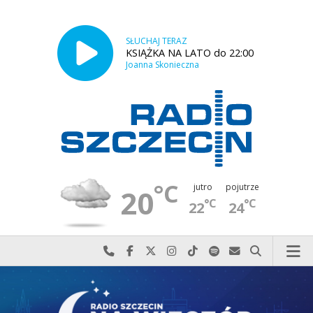
SŁUCHAJ TERAZ
KSIĄŻKA NA LATO do 22:00
Joanna Skonieczna
°C
jutro
pojutrze
20
°C
°C
22
24
Najlepiej po prostu do nas zadzwoń
Odwiedź nas na Facebook-u
Odwiedź nas na X
Odwiedź nas na Instagram-ie
Odwiedź nas na TikTok-u
Szukaj nas na Spotify
Wyślij do nas w
Szukaj