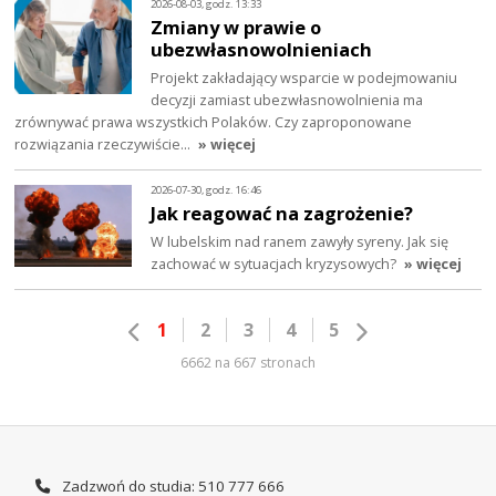
2026-08-03, godz. 13:33
Zmiany w prawie o
ubezwłasnowolnieniach
Projekt zakładający wsparcie w podejmowaniu
decyzji zamiast ubezwłasnowolnienia ma
zrównywać prawa wszystkich Polaków. Czy zaproponowane
rozwiązania rzeczywiście…
» więcej
2026-07-30, godz. 16:46
Jak reagować na zagrożenie?
W lubelskim nad ranem zawyły syreny. Jak się
zachować w sytuacjach kryzysowych?
» więcej
1
2
3
4
5
6662 na 667 stronach
Zadzwoń do studia: 510 777 666