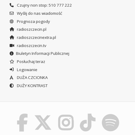
Czujny non stop: 510 777 222
Wyślij do nas wiadomość
Prognoza pogody
radioszczecin.pl
radioszczecinextra.pl
radioszczecin.tv
Biuletyn Informacji Publicznej
Posłuchaj teraz
Logowanie
DUŻA CZCIONKA
DUŻY KONTRAST