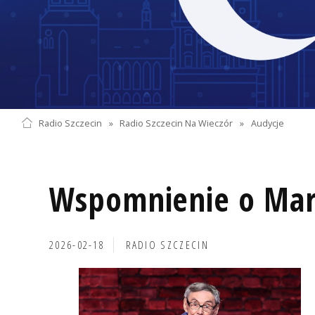
Radio Szczecin
»
Radio Szczecin Na Wieczór
»
Audycje
Wspomnienie o Mar
2026-02-18
RADIO SZCZECIN