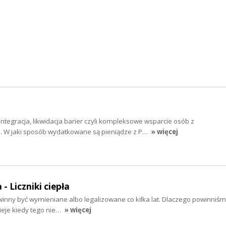
ntegracja, likwidacja barier czyli kompleksowe wsparcie osób z
. W jaki sposób wydatkowane są pieniądze z P…
» więcej
- Liczniki ciepła
owinny być wymieniane albo legalizowane co kilka lat. Dlaczego powinniśmy
dzieje kiedy tego nie…
» więcej