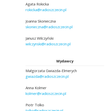
Agata Rokicka
rokicka@radioszczecin.pl
Joanna Skonieczna
skonieczna@radioszczecin.pl
Janusz Wilczyński
wilczynski@radioszczecin.pl
Wydawcy
Małgorzata Gwiazda-Elmerych
gwiazda@radioszczecin.pl
Anna Kolmer
kolmer@radioszczecin.pl
Piotr Tolko
tolko@radioszczecin.pl