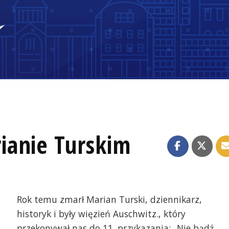
ianie Turskim
Rok temu zmarł Marian Turski, dziennikarz,
historyk i były więzień Auschwitz., który
przekonywał nas do 11. przykazania: „Nie bądź