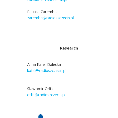
Paulina Zaremba
zaremba@radioszczecin.pl
Research
Anna Kafel-Dalecka
kafel@radioszczecin.pl
Sławomir Orlik
orlik@radioszczecin.pl