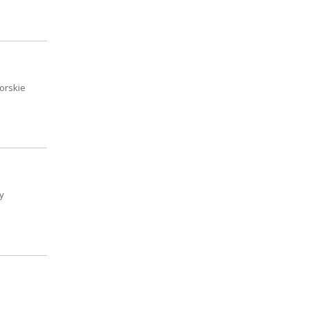
orskie
y