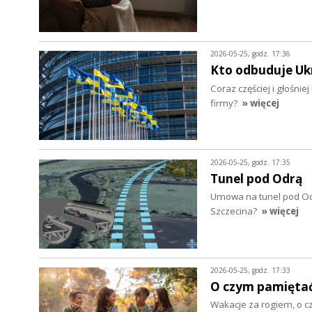
2026-05-25, godz. 17:36
Kto odbuduje Uk
Coraz częściej i głośn
firmy?
» więcej
2026-05-25, godz. 17:35
Tunel pod Odrą
Umowa na tunel pod Od
Szczecina?
» więcej
2026-05-25, godz. 17:33
O czym pamiętać 
Wakacje za rogiem, o c