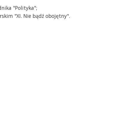
nika "Polityka";
rskim "XI. Nie bądź obojętny".