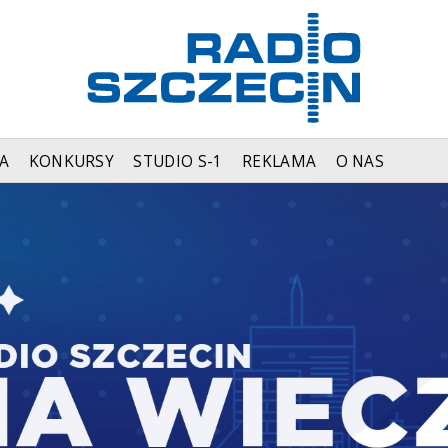
A
KONKURSY
STUDIO S-1
REKLAMA
O NAS