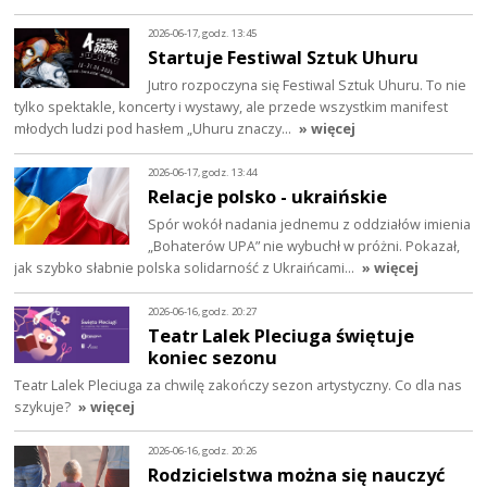
2026-06-17, godz. 13:45
Startuje Festiwal Sztuk Uhuru
Jutro rozpoczyna się Festiwal Sztuk Uhuru. To nie
tylko spektakle, koncerty i wystawy, ale przede wszystkim manifest
młodych ludzi pod hasłem „Uhuru znaczy…
» więcej
2026-06-17, godz. 13:44
Relacje polsko - ukraińskie
Spór wokół nadania jednemu z oddziałów imienia
„Bohaterów UPA” nie wybuchł w próżni. Pokazał,
jak szybko słabnie polska solidarność z Ukraińcami…
» więcej
2026-06-16, godz. 20:27
Teatr Lalek Pleciuga świętuje
koniec sezonu
Teatr Lalek Pleciuga za chwilę zakończy sezon artystyczny. Co dla nas
szykuje?
» więcej
2026-06-16, godz. 20:26
Rodzicielstwa można się nauczyć