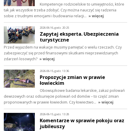
Kompetencje rodzicielskie to umiejętności, które
tak jak wszystkie trzeba zdobyć. Czy można nauczyć się radzenia
sobie z trudnymi emocjami i budowania relacji…
» więcej
2026-06-16, godz. 20:25
Zapytaj eksperta. Ubezpieczenia
turystyczne
Przed wyjazdem na wakacje musimy pamiętać o wielu rzeczach. Czy
zabezpieczyć się przed finansowymi skutkami nieprzewidzianych
zdarzeń losowych?
» więcej
2026-06-15, godz. 13:36
Propozycje zmian w prawie
łowieckim
Obowiązkowe badania lekarskie, zakaz polowań
dewizowych oraz odsunięcie polowań od domów – to część zmian
proponowanych w prawie łowieckim. Czy łowiectwo…
» więcej
2026-06-15, godz. 13:28
Komentarze w sprawie pokoju oraz
jubileuszy