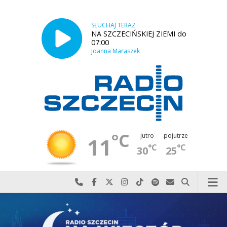
SŁUCHAJ TERAZ
NA SZCZECIŃSKIEJ ZIEMI do
07:00
Joanna Maraszek
°C
jutro
pojutrze
11
°C
°C
30
25
Najlepiej po prostu do nas zadzwoń
Odwiedź nas na Facebook-u
Odwiedź nas na X
Odwiedź nas na Instagram-ie
Odwiedź nas na TikTok-u
Szukaj nas na Spotify
Wyślij do nas w
Szukaj