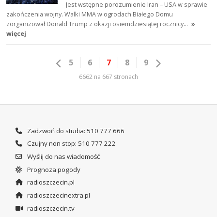
Jest wstępne porozumienie Iran – USA w sprawie
zakończenia wojny. Walki MMA w ogrodach Białego Domu
zorganizował Donald Trump z okazji osiemdziesiątej rocznicy…
»
więcej
5
6
7
8
9
6662 na 667 stronach
Zadzwoń do studia: 510 777 666
Czujny non stop: 510 777 222
Wyślij do nas wiadomość
Prognoza pogody
radioszczecin.pl
radioszczecinextra.pl
radioszczecin.tv