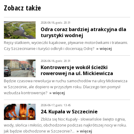
Zobacz także
2026-06-18, godz. 20:31
Odra coraz bardziej atrakcyjna dla
turystyki wodnej
Rejsy statkiem, wycieczki kajakowe, pływanie motorówkami i tratwami.
Czy Szczecinianie i turyści odkryli i doceniają Odrę?
» więcej
2026-06-18, godz. 20:31
Kontrowersje wokół ścieżki
rowerowej na ul. Mickiewicza
Będzie czasowa rewolucja w ruchu samochodów na ulicy Mickiewicza
w Szczecinie, ale dopiero w przyszłym roku. Dlaczego ten pomysł
wzbudza kontrowersje?
» więcej
2026-06-17, godz. 13:45
24. Kupała w Szczecinie
Zbliża się Noc Kupały - słowiańskie święto ognia,
wody, słońca i miłości, obchodzone podczas najkrótszej nocy w roku.
Jak będzie obchodzone w Szczecinie?…
» więcej