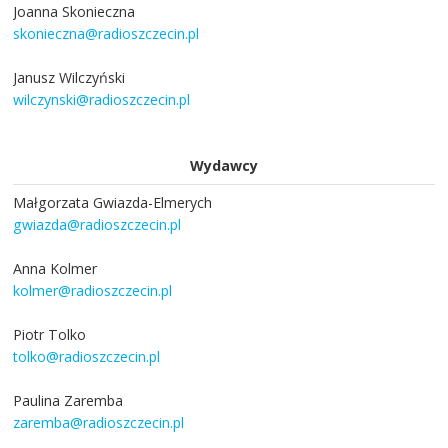
Joanna Skonieczna
skonieczna@radioszczecin.pl
Janusz Wilczyński
wilczynski@radioszczecin.pl
Wydawcy
Małgorzata Gwiazda-Elmerych
gwiazda@radioszczecin.pl
Anna Kolmer
kolmer@radioszczecin.pl
Piotr Tolko
tolko@radioszczecin.pl
Paulina Zaremba
zaremba@radioszczecin.pl