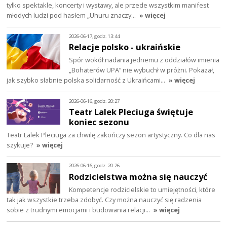
tylko spektakle, koncerty i wystawy, ale przede wszystkim manifest
młodych ludzi pod hasłem „Uhuru znaczy…
» więcej
2026-06-17, godz. 13:44
Relacje polsko - ukraińskie
Spór wokół nadania jednemu z oddziałów imienia
„Bohaterów UPA” nie wybuchł w próżni. Pokazał,
jak szybko słabnie polska solidarność z Ukraińcami…
» więcej
2026-06-16, godz. 20:27
Teatr Lalek Pleciuga świętuje
koniec sezonu
Teatr Lalek Pleciuga za chwilę zakończy sezon artystyczny. Co dla nas
szykuje?
» więcej
2026-06-16, godz. 20:26
Rodzicielstwa można się nauczyć
Kompetencje rodzicielskie to umiejętności, które
tak jak wszystkie trzeba zdobyć. Czy można nauczyć się radzenia
sobie z trudnymi emocjami i budowania relacji…
» więcej