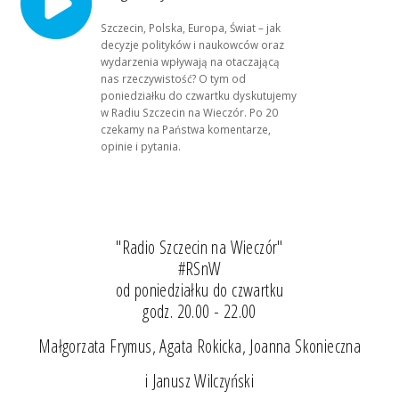
Szczecin, Polska, Europa, Świat – jak
decyzje polityków i naukowców oraz
wydarzenia wpływają na otaczającą
nas rzeczywistość? O tym od
poniedziałku do czwartku dyskutujemy
w Radiu Szczecin na Wieczór. Po 20
czekamy na Państwa komentarze,
opinie i pytania.
"Radio Szczecin na Wieczór"
#RSnW
od poniedziałku do czwartku
godz. 20.00 - 22.00
Małgorzata Frymus, Agata Rokicka, Joanna Skonieczna
i Janusz Wilczyński