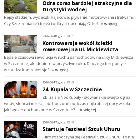
Odra coraz bardziej atrakcyjna dla
turystyki wodnej
Rejsy statkiem, wycieczki kajakowe, pływanie motorówkami i tratwami.
Czy Szczecinianie i turyści odkryli i doceniają Odrę?
» więcej
2026-06-18, godz. 20:31
Kontrowersje wokół ścieżki
rowerowej na ul. Mickiewicza
Będzie czasowa rewolucja w ruchu samochodów na ulicy Mickiewicza
w Szczecinie, ale dopiero w przyszłym roku. Dlaczego ten pomysł
wzbudza kontrowersje?
» więcej
2026-06-17, godz. 13:45
24. Kupała w Szczecinie
Zbliża się Noc Kupały - słowiańskie święto ognia,
wody, słońca i miłości, obchodzone podczas najkrótszej nocy w roku.
Jak będzie obchodzone w Szczecinie?…
» więcej
2026-06-17, godz. 13:45
Startuje Festiwal Sztuk Uhuru
Jutro rozpoczyna się Festiwal Sztuk Uhuru. To nie