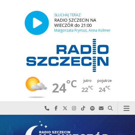
SŁUCHAJ TERAZ
RADIO SZCZECIN NA
WIECZÓR do 21:00
Małgorzata Frymus, Anna Kolmer
°C
jutro
pojutrze
24
°C
°C
22
24
Najlepiej po prostu do nas zadzwoń
Odwiedź nas na Facebook-u
Odwiedź nas na X
Odwiedź nas na Instagram-ie
Odwiedź nas na TikTok-u
Szukaj nas na Spotify
Wyślij do nas w
Szukaj