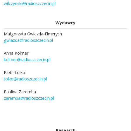
wilczynski@radioszczecin.pl
Wydawcy
Małgorzata Gwiazda-Elmerych
gwiazda@radioszczecin.pl
Anna Kolmer
kolmer@radioszczecin.pl
Piotr Tolko
tolko@radioszczecin.pl
Paulina Zaremba
zaremba@radioszczecin.pl
Research