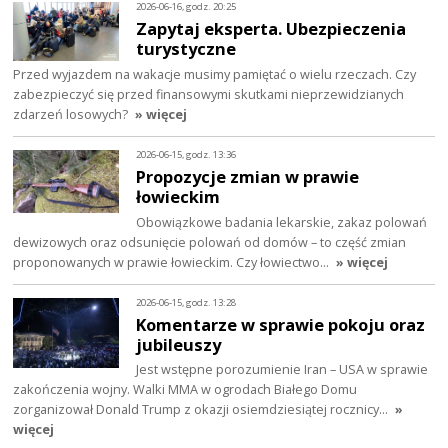
2026-06-16, godz. 20:25
Zapytaj eksperta. Ubezpieczenia
turystyczne
Przed wyjazdem na wakacje musimy pamiętać o wielu rzeczach. Czy
zabezpieczyć się przed finansowymi skutkami nieprzewidzianych
zdarzeń losowych?
» więcej
2026-06-15, godz. 13:36
Propozycje zmian w prawie
łowieckim
Obowiązkowe badania lekarskie, zakaz polowań
dewizowych oraz odsunięcie polowań od domów – to część zmian
proponowanych w prawie łowieckim. Czy łowiectwo…
» więcej
2026-06-15, godz. 13:28
Komentarze w sprawie pokoju oraz
jubileuszy
Jest wstępne porozumienie Iran – USA w sprawie
zakończenia wojny. Walki MMA w ogrodach Białego Domu
zorganizował Donald Trump z okazji osiemdziesiątej rocznicy…
»
więcej