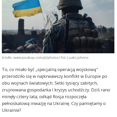
źródło: www.pixabay.com/pl/photos/ Fot. Luaks Johnns
To, co miało być „specjalną operacją wojskową"
przerodziło się w najkrwawszy konflikt w Europie po
obu wojnach światowych. Setki tysięcy zabitych,
zrujnowana gospodarka i kryzys uchodźczy. Dziś rano
minęły cztery lata, odkąd Rosja rozpoczęła
pełnoskalową inwazję na Ukrainę. Czy pamiętamy o
Ukrainie?