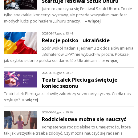
Startuje Festiwal Sztuk Uhuru
Jutro rozpoczyna się Festiwal Sztuk Uhuru. To nie
tylko spektakle, koncerty i wystawy, ale przede wszystkim manifest
młodych ludzi pod hasłem „Uhuru znaczy…
» więcej
2026-06-17, godz. 13:44
Relacje polsko - ukraińskie
Spór wokół nadania jednemu z oddziałów imienia
„Bohaterów UPA” nie wybuchł w próżni. Pokazał,
jak szybko słabnie polska solidarność z Ukraińcami…
» więcej
2026-06-16, godz. 20:27
Teatr Lalek Pleciuga świętuje
koniec sezonu
Teatr Lalek Pleciuga za chwilę zakończy sezon artystyczny. Co dla nas
szykuje?
» więcej
2026-06-16, godz. 20:26
Rodzicielstwa można się nauczyć
Kompetencje rodzicielskie to umiejętności, które
tak jak wszystkie trzeba zdobyć. Czy można nauczyć się radzenia