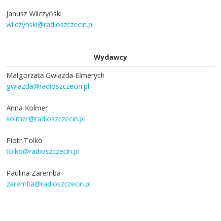
Janusz Wilczyński
wilczynski@radioszczecin.pl
Wydawcy
Małgorzata Gwiazda-Elmerych
gwiazda@radioszczecin.pl
Anna Kolmer
kolmer@radioszczecin.pl
Piotr Tolko
tolko@radioszczecin.pl
Paulina Zaremba
zaremba@radioszczecin.pl