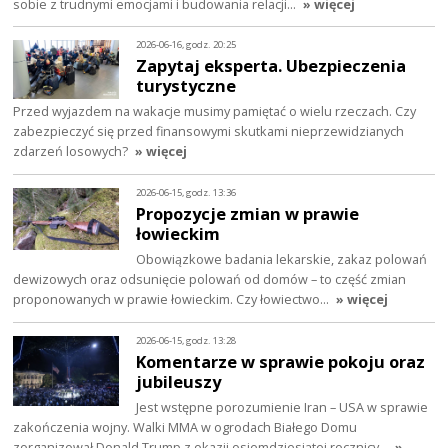
sobie z trudnymi emocjami i budowania relacji…
» więcej
2026-06-16, godz. 20:25
Zapytaj eksperta. Ubezpieczenia
turystyczne
Przed wyjazdem na wakacje musimy pamiętać o wielu rzeczach. Czy
zabezpieczyć się przed finansowymi skutkami nieprzewidzianych
zdarzeń losowych?
» więcej
2026-06-15, godz. 13:36
Propozycje zmian w prawie
łowieckim
Obowiązkowe badania lekarskie, zakaz polowań
dewizowych oraz odsunięcie polowań od domów – to część zmian
proponowanych w prawie łowieckim. Czy łowiectwo…
» więcej
2026-06-15, godz. 13:28
Komentarze w sprawie pokoju oraz
jubileuszy
Jest wstępne porozumienie Iran – USA w sprawie
zakończenia wojny. Walki MMA w ogrodach Białego Domu
zorganizował Donald Trump z okazji osiemdziesiątej rocznicy…
»