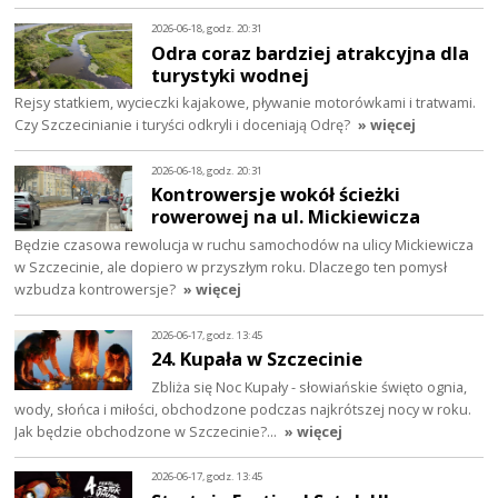
2026-06-18, godz. 20:31
Odra coraz bardziej atrakcyjna dla
turystyki wodnej
Rejsy statkiem, wycieczki kajakowe, pływanie motorówkami i tratwami.
Czy Szczecinianie i turyści odkryli i doceniają Odrę?
» więcej
2026-06-18, godz. 20:31
Kontrowersje wokół ścieżki
rowerowej na ul. Mickiewicza
Będzie czasowa rewolucja w ruchu samochodów na ulicy Mickiewicza
w Szczecinie, ale dopiero w przyszłym roku. Dlaczego ten pomysł
wzbudza kontrowersje?
» więcej
2026-06-17, godz. 13:45
24. Kupała w Szczecinie
Zbliża się Noc Kupały - słowiańskie święto ognia,
wody, słońca i miłości, obchodzone podczas najkrótszej nocy w roku.
Jak będzie obchodzone w Szczecinie?…
» więcej
2026-06-17, godz. 13:45