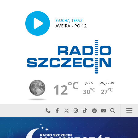
SŁUCHAJ TERAZ
AVEIRA - PO 12
°C
jutro
pojutrze
12
°C
°C
30
27
Najlepiej po prostu do nas zadzwoń
Odwiedź nas na Facebook-u
Odwiedź nas na X
Odwiedź nas na Instagram-ie
Odwiedź nas na TikTok-u
Szukaj nas na Spotify
Wyślij do nas w
Szukaj