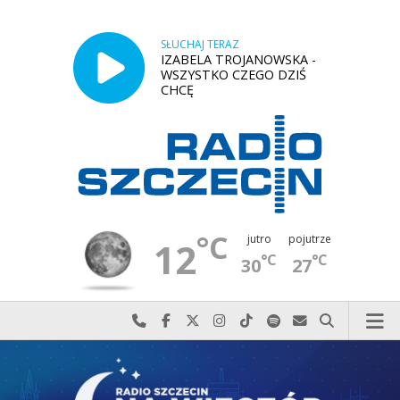
SŁUCHAJ TERAZ
IZABELA TROJANOWSKA -
WSZYSTKO CZEGO DZIŚ
CHCĘ
°C
jutro
pojutrze
12
°C
°C
30
27
Najlepiej po prostu do nas zadzwoń
Odwiedź nas na Facebook-u
Odwiedź nas na X
Odwiedź nas na Instagram-ie
Odwiedź nas na TikTok-u
Szukaj nas na Spotify
Wyślij do nas w
Szukaj