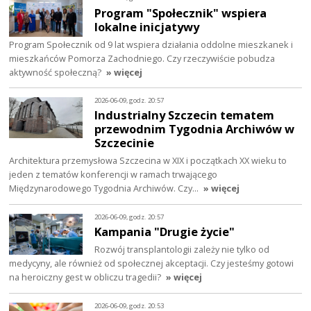
Program "Społecznik" wspiera
lokalne inicjatywy
Program Społecznik od 9 lat wspiera działania oddolne mieszkanek i
mieszkańców Pomorza Zachodniego. Czy rzeczywiście pobudza
aktywność społeczną?
» więcej
2026-06-09, godz. 20:57
Industrialny Szczecin tematem
przewodnim Tygodnia Archiwów w
Szczecinie
Architektura przemysłowa Szczecina w XIX i początkach XX wieku to
jeden z tematów konferencji w ramach trwającego
Międzynarodowego Tygodnia Archiwów. Czy…
» więcej
2026-06-09, godz. 20:57
Kampania "Drugie życie"
Rozwój transplantologii zależy nie tylko od
medycyny, ale również od społecznej akceptacji. Czy jesteśmy gotowi
na heroiczny gest w obliczu tragedii?
» więcej
2026-06-09, godz. 20:53