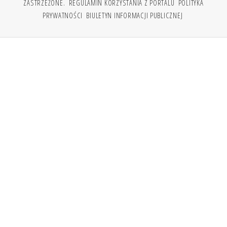
ZASTRZEŻONE.
REGULAMIN KORZYSTANIA Z PORTALU
POLITYKA
PRYWATNOŚCI
BIULETYN INFORMACJI PUBLICZNEJ