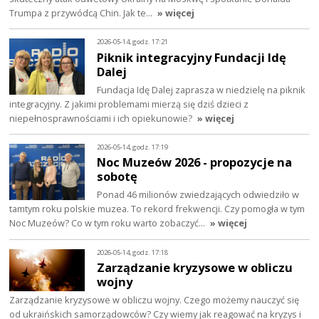
Trumpa z przywódcą Chin. Jak te…
» więcej
2026-05-14, godz. 17:21
Piknik integracyjny Fundacji Idę
Dalej
Fundacja Idę Dalej zaprasza w niedzielę na piknik
integracyjny. Z jakimi problemami mierzą się dziś dzieci z
niepełnosprawnościami i ich opiekunowie?
» więcej
2026-05-14, godz. 17:19
Noc Muzeów 2026 - propozycje na
sobotę
Ponad 46 milionów zwiedzających odwiedziło w
tamtym roku polskie muzea. To rekord frekwencji. Czy pomogła w tym
Noc Muzeów? Co w tym roku warto zobaczyć…
» więcej
2026-05-14, godz. 17:18
Zarządzanie kryzysowe w obliczu
wojny
Zarządzanie kryzysowe w obliczu wojny. Czego możemy nauczyć się
od ukraińskich samorządowców? Czy wiemy jak reagować na kryzys i