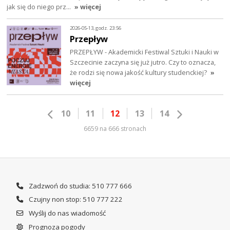
jak się do niego prz…
» więcej
2026-05-13, godz. 23:56
Przepływ
PRZEPŁYW - Akademicki Festiwal Sztuki i Nauki w
Szczecinie zaczyna się już jutro. Czy to oznacza,
że rodzi się nowa jakość kultury studenckiej?
»
więcej
10
11
12
13
14
6659 na 666 stronach
Zadzwoń do studia: 510 777 666
Czujny non stop: 510 777 222
Wyślij do nas wiadomość
Prognoza pogody