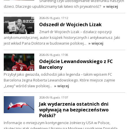
Shareting czyli udostępnianie wizerunku naszych
dzieci. Dlaczego upubliczniamy tak łatwo ich prywatność?
» więcej
2026-05-18, godz. 17:12
Odszedł dr Wojciech Lizak
Zmarł dr Wojciech Lizak – działacz opozycji
antykomunistycznej, autor książek historycznych i antykwariusz. Jaki
jest wkład Pana Doktora w budowanie polskiej…
» więcej
2026-05-18, godz. 17:08
Odejście Lewandowskiego z FC
Barcelony
Przybył jako gwiazda, odchodzi jako legenda – takim wpisem FC
Barcelona żegna Roberta Lewandowskiego. Które miejsce zajmie
„Lewy” wśród sław polskiej…
» więcej
2026-05-18, godz. 17:07
Jak wydarzenia ostatnich dni
wpływają na bezpieczeństwo
Polski?
Informacje o mniejszym kontyngencie żołnierzy USA w Polsce,
skuteczny atak odwetowy Ukrainy na Moskwę i spotkanie Donalda