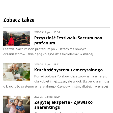
Zobacz także
2026-05-19, godz. 15:34
Przyszłość Festiwalu Sacrum non
profanum
Festiwal Sacrum non profanum po 20 latach ma nowych
organizatorów. Jakie będą kolejne dziesięciolecia?
» więcej
2026-05-19, godz. 15:31
Kruchość systemu emerytalnego
Ponad połowa Polaków chce zrównania emerytur
dla kobiet i mężczyzn, ale w dół. Eksperci alarmują
o kruchości systemu emerytalnego. Czy powinniśmy dłużej…
» więcej
2026-05-19, godz. 15:29
Zapytaj eksperta - Zjawisko
sharentingu