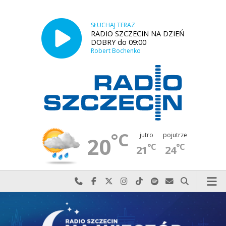
SŁUCHAJ TERAZ
RADIO SZCZECIN NA DZIEŃ
DOBRY do 09:00
Robert Bochenko
°C
jutro
pojutrze
20
°C
°C
21
24
Najlepiej po prostu do nas zadzwoń
Odwiedź nas na Facebook-u
Odwiedź nas na X
Odwiedź nas na Instagram-ie
Odwiedź nas na TikTok-u
Szukaj nas na Spotify
Wyślij do nas w
Szukaj