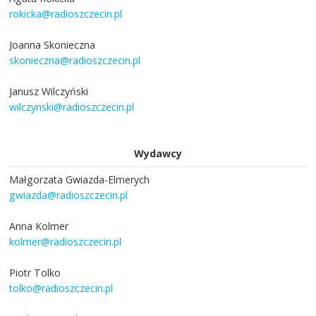
rokicka@radioszczecin.pl
Joanna Skonieczna
skonieczna@radioszczecin.pl
Janusz Wilczyński
wilczynski@radioszczecin.pl
Wydawcy
Małgorzata Gwiazda-Elmerych
gwiazda@radioszczecin.pl
Anna Kolmer
kolmer@radioszczecin.pl
Piotr Tolko
tolko@radioszczecin.pl