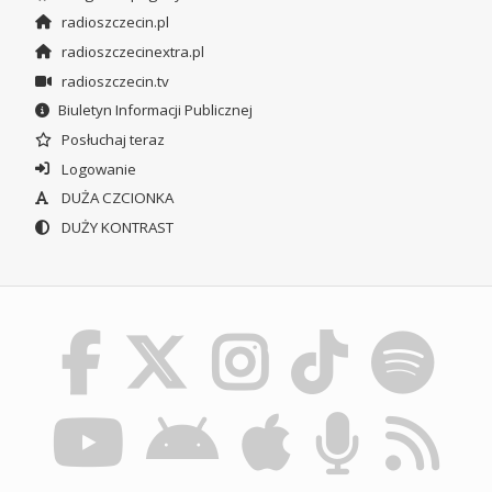
radioszczecin.pl
radioszczecinextra.pl
radioszczecin.tv
Biuletyn Informacji Publicznej
Posłuchaj teraz
Logowanie
DUŻA CZCIONKA
DUŻY KONTRAST