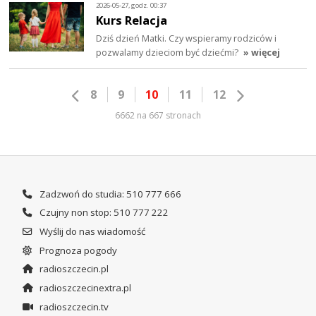
2026-05-27, godz. 00:37
Kurs Relacja
Dziś dzień Matki. Czy wspieramy rodziców i
pozwalamy dzieciom być dziećmi?
» więcej
8
9
10
11
12
6662 na 667 stronach
Zadzwoń do studia: 510 777 666
Czujny non stop: 510 777 222
Wyślij do nas wiadomość
Prognoza pogody
radioszczecin.pl
radioszczecinextra.pl
radioszczecin.tv