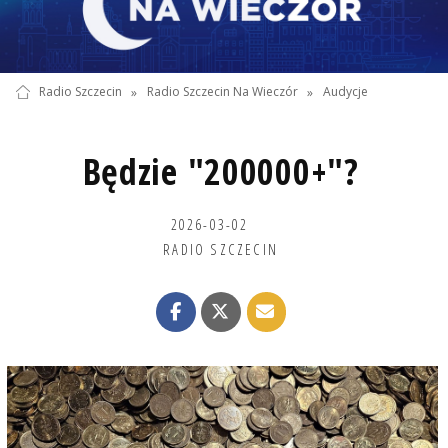
Radio Szczecin
»
Radio Szczecin Na Wieczór
»
Audycje
Będzie "200000+"?
2026-03-02
RADIO SZCZECIN