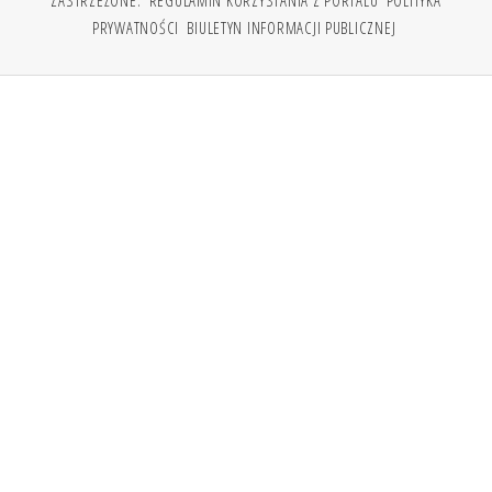
ZASTRZEŻONE.
REGULAMIN KORZYSTANIA Z PORTALU
POLITYKA
PRYWATNOŚCI
BIULETYN INFORMACJI PUBLICZNEJ