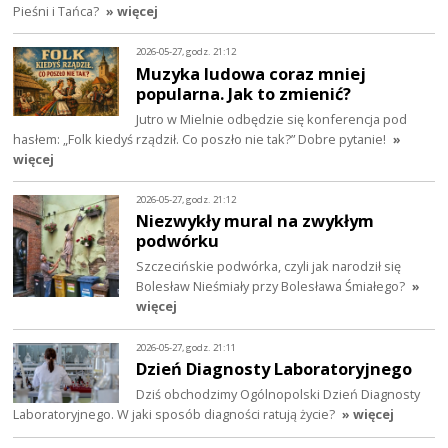
Pieśni i Tańca?
» więcej
2026-05-27, godz. 21:12
Muzyka ludowa coraz mniej
popularna. Jak to zmienić?
Jutro w Mielnie odbędzie się konferencja pod
hasłem: „Folk kiedyś rządził. Co poszło nie tak?” Dobre pytanie!
»
więcej
2026-05-27, godz. 21:12
Niezwykły mural na zwykłym
podwórku
Szczecińskie podwórka, czyli jak narodził się
Bolesław Nieśmiały przy Bolesława Śmiałego?
»
więcej
2026-05-27, godz. 21:11
Dzień Diagnosty Laboratoryjnego
Dziś obchodzimy Ogólnopolski Dzień Diagnosty
Laboratoryjnego. W jaki sposób diagności ratują życie?
» więcej