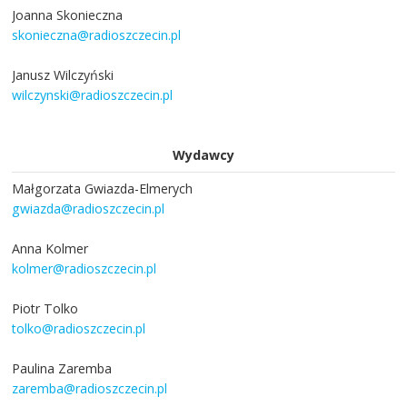
Joanna Skonieczna
skonieczna@radioszczecin.pl
Janusz Wilczyński
wilczynski@radioszczecin.pl
Wydawcy
Małgorzata Gwiazda-Elmerych
gwiazda@radioszczecin.pl
Anna Kolmer
kolmer@radioszczecin.pl
Piotr Tolko
tolko@radioszczecin.pl
Paulina Zaremba
zaremba@radioszczecin.pl