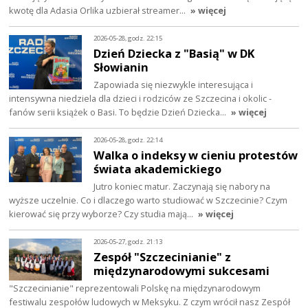
kwotę dla Adasia Orlika uzbierał streamer…
» więcej
2026-05-28, godz. 22:15
Dzień Dziecka z "Basią" w DK
Słowianin
Zapowiada się niezwykle interesująca i
intensywna niedziela dla dzieci i rodziców ze Szczecina i okolic -
fanów serii książek o Basi. To będzie Dzień Dziecka…
» więcej
2026-05-28, godz. 22:14
Walka o indeksy w cieniu protestów
świata akademickiego
Jutro koniec matur. Zaczynają się nabory na
wyższe uczelnie. Co i dlaczego warto studiować w Szczecinie? Czym
kierować się przy wyborze? Czy studia mają…
» więcej
2026-05-27, godz. 21:13
Zespół "Szczecinianie" z
międzynarodowymi sukcesami
"Szczecinianie" reprezentowali Polskę na międzynarodowym
festiwalu zespołów ludowych w Meksyku. Z czym wrócił nasz Zespół