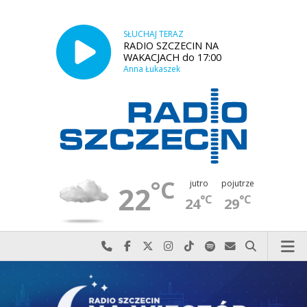
SŁUCHAJ TERAZ
RADIO SZCZECIN NA
WAKACJACH do 17:00
Anna Łukaszek
°C
jutro
pojutrze
22
°C
°C
24
29
Najlepiej po prostu do nas zadzwoń
Odwiedź nas na Facebook-u
Odwiedź nas na X
Odwiedź nas na Instagram-ie
Odwiedź nas na TikTok-u
Szukaj nas na Spotify
Wyślij do nas w
Szukaj