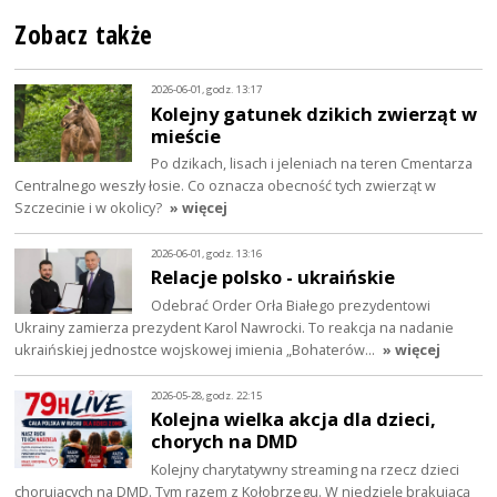
Zobacz także
2026-06-01, godz. 13:17
Kolejny gatunek dzikich zwierząt w
mieście
Po dzikach, lisach i jeleniach na teren Cmentarza
Centralnego weszły łosie. Co oznacza obecność tych zwierząt w
Szczecinie i w okolicy?
» więcej
2026-06-01, godz. 13:16
Relacje polsko - ukraińskie
Odebrać Order Orła Białego prezydentowi
Ukrainy zamierza prezydent Karol Nawrocki. To reakcja na nadanie
ukraińskiej jednostce wojskowej imienia „Bohaterów…
» więcej
2026-05-28, godz. 22:15
Kolejna wielka akcja dla dzieci,
chorych na DMD
Kolejny charytatywny streaming na rzecz dzieci
chorujących na DMD. Tym razem z Kołobrzegu. W niedzielę brakującą