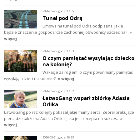
2026-05-25, godz. 17:35
Tunel pod Odrą
Umowa na tunel pod Odra podpisana. Jakie
będzie znaczenie gospodarcze zachodniej obwodnicy Szczecina?
»
więcej
2026-05-25, godz. 17:33
O czym pamiętać wysyłając dziecko
na kolonię?
Wakacje za rogiem, o czym powinniśmy pamiętać
wysyłając dzieci na kolonie?
» więcej
2026-05-25, godz. 17:32
ŁatwoGang wsparł zbiórkę Adasia
Orlika
ŁatwoGang po raz kolejny pokazał jakie mamy serca. Zebrał brakujące
pieniądze także na Adasia Orlika. Jaka jest recepta na sukces.
»
więcej
2026-05-21, godz. 16:23