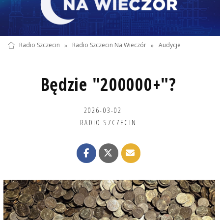
Radio Szczecin
»
Radio Szczecin Na Wieczór
»
Audycje
Będzie "200000+"?
2026-03-02
RADIO SZCZECIN