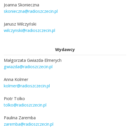
Joanna Skonieczna
skonieczna@radioszczecin.pl
Janusz Wilczyński
wilczynski@radioszczecin.pl
Wydawcy
Małgorzata Gwiazda-Elmerych
gwiazda@radioszczecin.pl
Anna Kolmer
kolmer@radioszczecin.pl
Piotr Tolko
tolko@radioszczecin.pl
Paulina Zaremba
zaremba@radioszczecin.pl