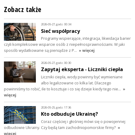
Zobacz także
2026-05-27, godz. 00:34
Sieć współpracy
Programy wspierające, integracja, likwidacja barier
czyli kompleksowe wsparcie osób z niepełnosprawnościami. W jaki
sposób wydatkowane są pieniądze z P…
» więcej
2026-05-27, godz. 00:30
Zapytaj eksperta - Liczniki ciepła
Liczniki ciepła, wody powinny być wymieniane
albo legalizowane co kilka lat. Dlaczego
powinniśmy to robić, ile to kosztuje i co się dzieje kiedy tego nie…
»
więcej
2026-05-25, godz. 17:36
Kto odbuduje Ukrainę?
Coraz częściej i głośniej mówi się o powojennej
odbudowie Ukrainy. Czy będą tam zachodniopomorskie firmy?
»
więcej