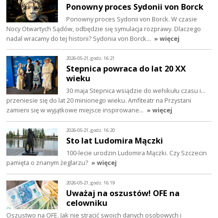
Ponowny proces Sydonii von Borck
Ponowny proces Sydonii von Borck. W czasie
Nocy Otwartych Sądów, odbędzie się symulacja rozprawy. Dlaczego
nadal wracamy do tej historii? Sydonia von Borck…
» więcej
2026-05-21, godz. 16:21
Stepnica powraca do lat 20 XX
wieku
30 maja Stepnica wsiądzie do wehikułu czasu i…
przeniesie się do lat 20 minionego wieku. Amfiteatr na Przystani
zamieni się w wyjątkowe miejsce inspirowane…
» więcej
2026-05-21, godz. 16:20
Sto lat Ludomira Mączki
100-lecie urodzin Ludomira Mączki. Czy Szczecin
pamięta o znanym żeglarzu?
» więcej
2026-05-21, godz. 16:19
Uważaj na oszustów! OFE na
celowniku
Oszustwo na OFE. Jak nie stracić swoich danych osobowych i