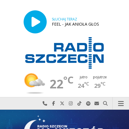
SŁUCHAJ TERAZ
FEEL - JAK ANIOŁA GŁOS
°C
jutro
pojutrze
22
°C
°C
24
29
Najlepiej po prostu do nas zadzwoń
Odwiedź nas na Facebook-u
Odwiedź nas na X
Odwiedź nas na Instagram-ie
Odwiedź nas na TikTok-u
Szukaj nas na Spotify
Wyślij do nas w
Szukaj