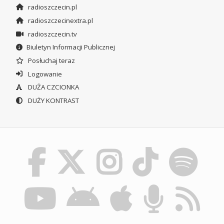
radioszczecin.pl
radioszczecinextra.pl
radioszczecin.tv
Biuletyn Informacji Publicznej
Posłuchaj teraz
Logowanie
DUŻA CZCIONKA
DUŻY KONTRAST