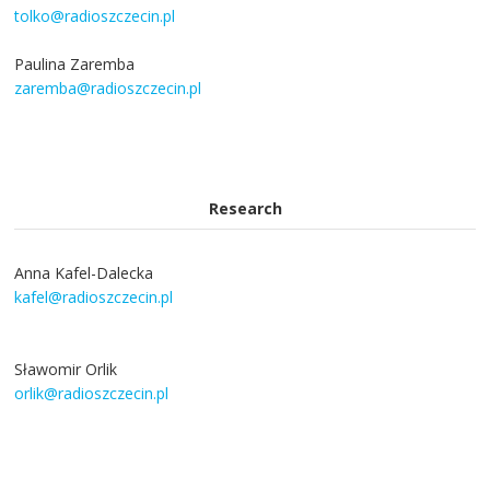
tolko@radioszczecin.pl
Paulina Zaremba
zaremba@radioszczecin.pl
Research
Anna Kafel-Dalecka
kafel@radioszczecin.pl
Sławomir Orlik
orlik@radioszczecin.pl