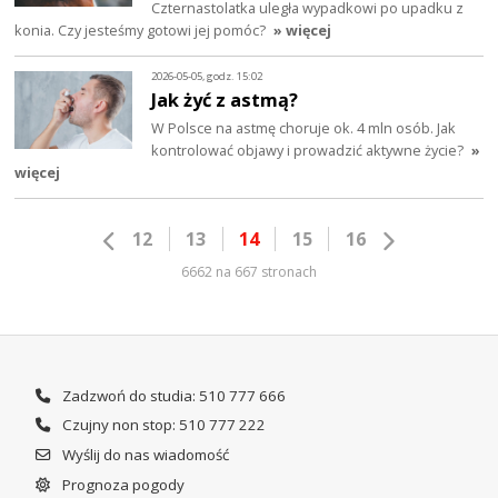
Czternastolatka uległa wypadkowi po upadku z
konia. Czy jesteśmy gotowi jej pomóc?
» więcej
2026-05-05, godz. 15:02
Jak żyć z astmą?
W Polsce na astmę choruje ok. 4 mln osób. Jak
kontrolować objawy i prowadzić aktywne życie?
»
więcej
12
13
14
15
16
6662 na 667 stronach
Zadzwoń do studia: 510 777 666
Czujny non stop: 510 777 222
Wyślij do nas wiadomość
Prognoza pogody