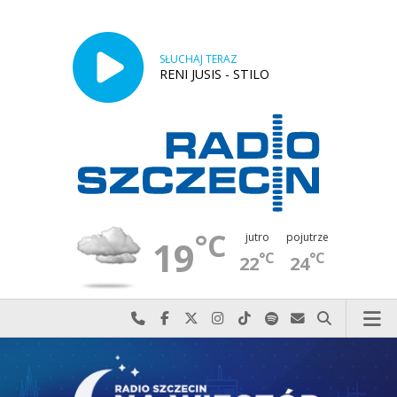
SŁUCHAJ TERAZ
RENI JUSIS - STILO
°C
jutro
pojutrze
19
°C
°C
22
24
Najlepiej po prostu do nas zadzwoń
Odwiedź nas na Facebook-u
Odwiedź nas na X
Odwiedź nas na Instagram-ie
Odwiedź nas na TikTok-u
Szukaj nas na Spotify
Wyślij do nas w
Szukaj