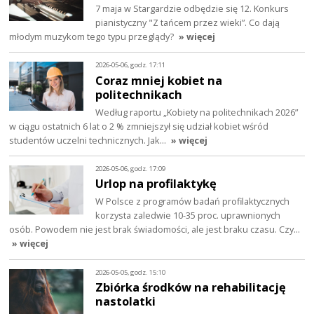
7 maja w Stargardzie odbędzie się 12. Konkurs
pianistyczny "Z tańcem przez wieki”. Co dają
młodym muzykom tego typu przeglądy?
» więcej
2026-05-06, godz. 17:11
Coraz mniej kobiet na
politechnikach
Według raportu „Kobiety na politechnikach 2026”
w ciągu ostatnich 6 lat o 2 % zmniejszył się udział kobiet wśród
studentów uczelni technicznych. Jak…
» więcej
2026-05-06, godz. 17:09
Urlop na profilaktykę
W Polsce z programów badań profilaktycznych
korzysta zaledwie 10-35 proc. uprawnionych
osób. Powodem nie jest brak świadomości, ale jest braku czasu. Czy…
» więcej
2026-05-05, godz. 15:10
Zbiórka środków na rehabilitację
nastolatki