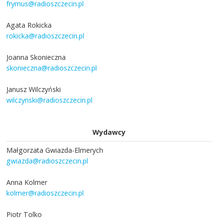
frymus@radioszczecin.pl
Agata Rokicka
rokicka@radioszczecin.pl
Joanna Skonieczna
skonieczna@radioszczecin.pl
Janusz Wilczyński
wilczynski@radioszczecin.pl
Wydawcy
Małgorzata Gwiazda-Elmerych
gwiazda@radioszczecin.pl
Anna Kolmer
kolmer@radioszczecin.pl
Piotr Tolko