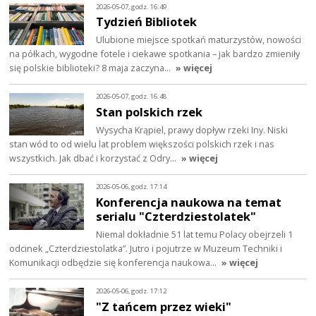
2026-05-07, godz. 16:49
Tydzień Bibliotek
Ulubione miejsce spotkań maturzystów, nowości
na półkach, wygodne fotele i ciekawe spotkania – jak bardzo zmieniły
się polskie biblioteki? 8 maja zaczyna…
» więcej
2026-05-07, godz. 16:48
Stan polskich rzek
Wysycha Krąpiel, prawy dopływ rzeki Iny. Niski
stan wód to od wielu lat problem większości polskich rzek i nas
wszystkich. Jak dbać i korzystać z Odry…
» więcej
2026-05-06, godz. 17:14
Konferencja naukowa na temat
serialu "Czterdziestolatek"
Niemal dokładnie 51 lat temu Polacy obejrzeli 1
odcinek „Czterdziestolatka”. Jutro i pojutrze w Muzeum Techniki i
Komunikacji odbędzie się konferencja naukowa…
» więcej
2026-05-06, godz. 17:12
"Z tańcem przez wieki"