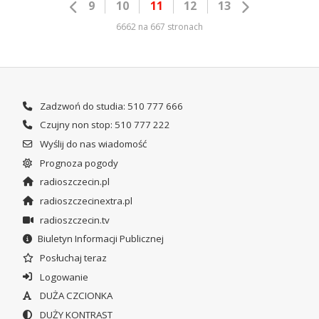
9
10
11
12
13
6662 na 667 stronach
Zadzwoń do studia: 510 777 666
Czujny non stop: 510 777 222
Wyślij do nas wiadomość
Prognoza pogody
radioszczecin.pl
radioszczecinextra.pl
radioszczecin.tv
Biuletyn Informacji Publicznej
Posłuchaj teraz
Logowanie
DUŻA CZCIONKA
DUŻY KONTRAST