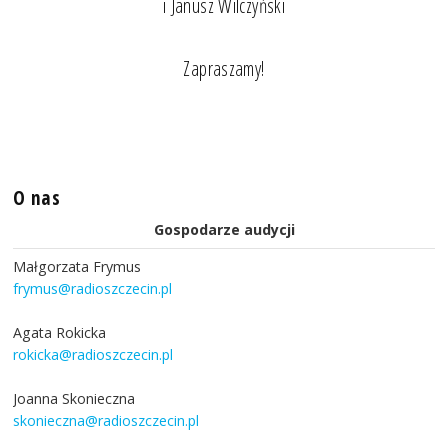
i Janusz Wilczyński
Zapraszamy!
O nas
Gospodarze audycji
Małgorzata Frymus
frymus@radioszczecin.pl
Agata Rokicka
rokicka@radioszczecin.pl
Joanna Skonieczna
skonieczna@radioszczecin.pl