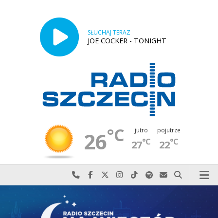
SŁUCHAJ TERAZ
JOE COCKER - TONIGHT
°C
jutro
pojutrze
26
°C
°C
27
22
Najlepiej po prostu do nas zadzwoń
Odwiedź nas na Facebook-u
Odwiedź nas na X
Odwiedź nas na Instagram-ie
Odwiedź nas na TikTok-u
Szukaj nas na Spotify
Wyślij do nas w
Szukaj