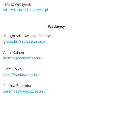
Janusz Wilczyński
wilczynski@radioszczecin.pl
Wydawcy
Małgorzata Gwiazda-Elmerych
gwiazda@radioszczecin.pl
Anna Kolmer
kolmer@radioszczecin.pl
Piotr Tolko
tolko@radioszczecin.pl
Paulina Zaremba
zaremba@radioszczecin.pl