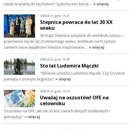
nadal wracamy do tej historii? Sydonia von Borck…
» więcej
2026-05-21, godz. 16:21
Stepnica powraca do lat 20 XX
wieku
30 maja Stepnica wsiądzie do wehikułu czasu i…
przeniesie się do lat 20 minionego wieku. Amfiteatr na Przystani
zamieni się w wyjątkowe miejsce inspirowane…
» więcej
2026-05-21, godz. 16:20
Sto lat Ludomira Mączki
100-lecie urodzin Ludomira Mączki. Czy Szczecin
pamięta o znanym żeglarzu?
» więcej
2026-05-21, godz. 16:19
Uważaj na oszustów! OFE na
celowniku
Oszustwo na OFE. Jak nie stracić swoich danych osobowych i
pieniędzy?
» więcej