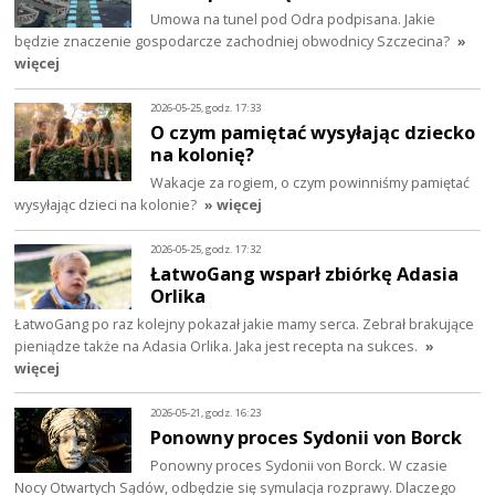
Umowa na tunel pod Odra podpisana. Jakie
będzie znaczenie gospodarcze zachodniej obwodnicy Szczecina?
»
więcej
2026-05-25, godz. 17:33
O czym pamiętać wysyłając dziecko
na kolonię?
Wakacje za rogiem, o czym powinniśmy pamiętać
wysyłając dzieci na kolonie?
» więcej
2026-05-25, godz. 17:32
ŁatwoGang wsparł zbiórkę Adasia
Orlika
ŁatwoGang po raz kolejny pokazał jakie mamy serca. Zebrał brakujące
pieniądze także na Adasia Orlika. Jaka jest recepta na sukces.
»
więcej
2026-05-21, godz. 16:23
Ponowny proces Sydonii von Borck
Ponowny proces Sydonii von Borck. W czasie
Nocy Otwartych Sądów, odbędzie się symulacja rozprawy. Dlaczego