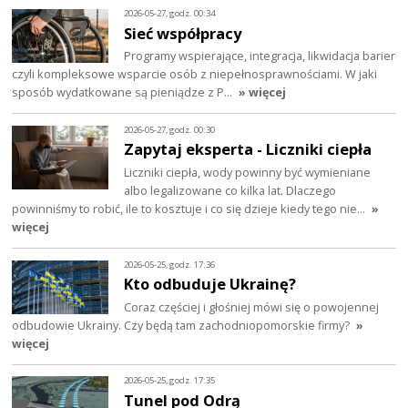
2026-05-27, godz. 00:34
Sieć współpracy
Programy wspierające, integracja, likwidacja barier
czyli kompleksowe wsparcie osób z niepełnosprawnościami. W jaki
sposób wydatkowane są pieniądze z P…
» więcej
2026-05-27, godz. 00:30
Zapytaj eksperta - Liczniki ciepła
Liczniki ciepła, wody powinny być wymieniane
albo legalizowane co kilka lat. Dlaczego
powinniśmy to robić, ile to kosztuje i co się dzieje kiedy tego nie…
»
więcej
2026-05-25, godz. 17:36
Kto odbuduje Ukrainę?
Coraz częściej i głośniej mówi się o powojennej
odbudowie Ukrainy. Czy będą tam zachodniopomorskie firmy?
»
więcej
2026-05-25, godz. 17:35
Tunel pod Odrą