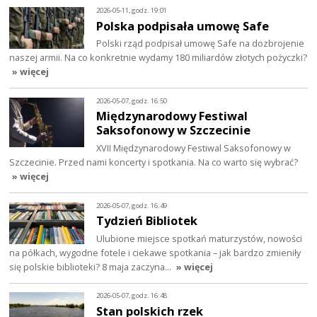
2026-05-11, godz. 19:01
Polska podpisała umowę Safe
Polski rząd podpisał umowę Safe na dozbrojenie
naszej armii. Na co konkretnie wydamy 180 miliardów złotych pożyczki?
» więcej
2026-05-07, godz. 16:50
Międzynarodowy Festiwal
Saksofonowy w Szczecinie
XVII Międzynarodowy Festiwal Saksofonowy w
Szczecinie. Przed nami koncerty i spotkania. Na co warto się wybrać?
» więcej
2026-05-07, godz. 16:49
Tydzień Bibliotek
Ulubione miejsce spotkań maturzystów, nowości
na półkach, wygodne fotele i ciekawe spotkania – jak bardzo zmieniły
się polskie biblioteki? 8 maja zaczyna…
» więcej
2026-05-07, godz. 16:48
Stan polskich rzek