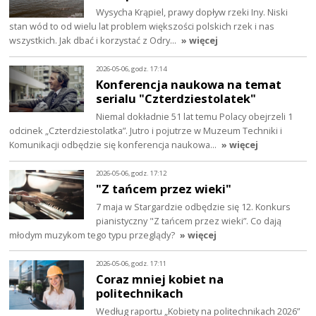
Wysycha Krąpiel, prawy dopływ rzeki Iny. Niski
stan wód to od wielu lat problem większości polskich rzek i nas
wszystkich. Jak dbać i korzystać z Odry…
» więcej
2026-05-06, godz. 17:14
Konferencja naukowa na temat
serialu "Czterdziestolatek"
Niemal dokładnie 51 lat temu Polacy obejrzeli 1
odcinek „Czterdziestolatka”. Jutro i pojutrze w Muzeum Techniki i
Komunikacji odbędzie się konferencja naukowa…
» więcej
2026-05-06, godz. 17:12
"Z tańcem przez wieki"
7 maja w Stargardzie odbędzie się 12. Konkurs
pianistyczny "Z tańcem przez wieki”. Co dają
młodym muzykom tego typu przeglądy?
» więcej
2026-05-06, godz. 17:11
Coraz mniej kobiet na
politechnikach
Według raportu „Kobiety na politechnikach 2026”