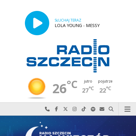
SŁUCHAJ TERAZ
LOLA YOUNG - MESSY
°C
jutro
pojutrze
26
°C
°C
27
22
Najlepiej po prostu do nas zadzwoń
Odwiedź nas na Facebook-u
Odwiedź nas na X
Odwiedź nas na Instagram-ie
Odwiedź nas na TikTok-u
Szukaj nas na Spotify
Wyślij do nas w
Szukaj