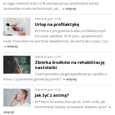
w ciągu ostatnich 6 lat o 2 % zmniejszył się udział kobiet wśród
studentów uczelni technicznych. Jak…
» więcej
2026-05-06, godz. 17:09
Urlop na profilaktykę
W Polsce z programów badań profilaktycznych
korzysta zaledwie 10-35 proc. uprawnionych
osób. Powodem nie jest brak świadomości, ale jest braku czasu. Czy…
» więcej
2026-05-05, godz. 15:10
Zbiórka środków na rehabilitację
nastolatki
Czternastolatka uległa wypadkowi po upadku z
konia. Czy jesteśmy gotowi jej pomóc?
» więcej
2026-05-05, godz. 15:02
Jak żyć z astmą?
W Polsce na astmę choruje ok. 4 mln osób. Jak
kontrolować objawy i prowadzić aktywne życie?
»
więcej