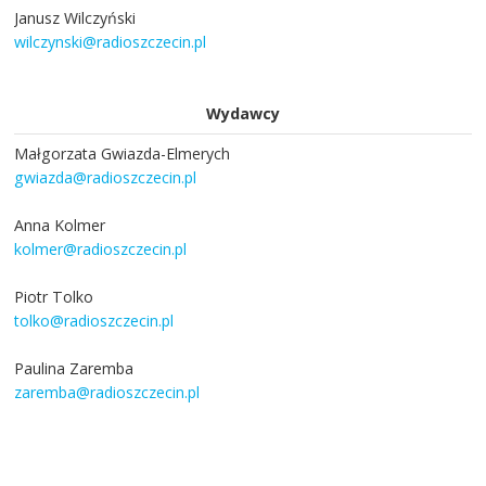
Janusz Wilczyński
wilczynski@radioszczecin.pl
Wydawcy
Małgorzata Gwiazda-Elmerych
gwiazda@radioszczecin.pl
Anna Kolmer
kolmer@radioszczecin.pl
Piotr Tolko
tolko@radioszczecin.pl
Paulina Zaremba
zaremba@radioszczecin.pl