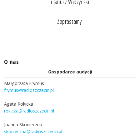
i Janusz Wilczyński
Zapraszamy!
O nas
Gospodarze audycji
Małgorzata Frymus
frymus@radioszczecin.pl
Agata Rokicka
rokicka@radioszczecin.pl
Joanna Skonieczna
skonieczna@radioszczecin.pl