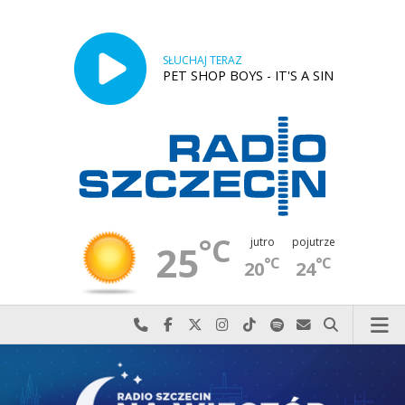
SŁUCHAJ TERAZ
PET SHOP BOYS - IT'S A SIN
°C
jutro
pojutrze
25
°C
°C
20
24
Najlepiej po prostu do nas zadzwoń
Odwiedź nas na Facebook-u
Odwiedź nas na X
Odwiedź nas na Instagram-ie
Odwiedź nas na TikTok-u
Szukaj nas na Spotify
Wyślij do nas w
Szukaj