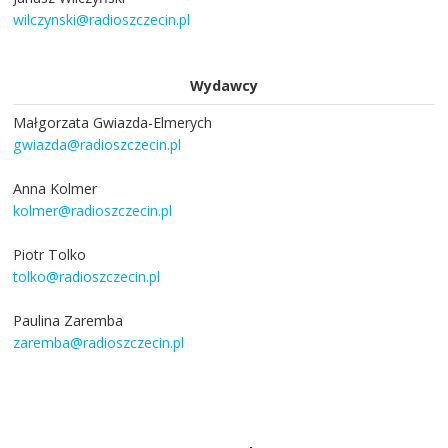
wilczynski@radioszczecin.pl
Wydawcy
Małgorzata Gwiazda-Elmerych
gwiazda@radioszczecin.pl
Anna Kolmer
kolmer@radioszczecin.pl
Piotr Tolko
tolko@radioszczecin.pl
Paulina Zaremba
zaremba@radioszczecin.pl