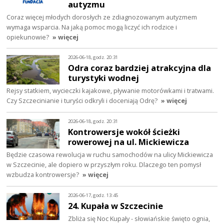
autyzmu
Coraz więcej młodych dorosłych ze zdiagnozowanym autyzmem
wymaga wsparcia. Na jaką pomoc mogą liczyć ich rodzice i
opiekunowie?
» więcej
2026-06-18, godz. 20:31
Odra coraz bardziej atrakcyjna dla
turystyki wodnej
Rejsy statkiem, wycieczki kajakowe, pływanie motorówkami i tratwami.
Czy Szczecinianie i turyści odkryli i doceniają Odrę?
» więcej
2026-06-18, godz. 20:31
Kontrowersje wokół ścieżki
rowerowej na ul. Mickiewicza
Będzie czasowa rewolucja w ruchu samochodów na ulicy Mickiewicza
w Szczecinie, ale dopiero w przyszłym roku. Dlaczego ten pomysł
wzbudza kontrowersje?
» więcej
2026-06-17, godz. 13:45
24. Kupała w Szczecinie
Zbliża się Noc Kupały - słowiańskie święto ognia,