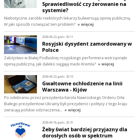
Sprawiedliwość czy żerowanie na
systemie?
Niebotyczne zarobki niektórych lekarzy bulwersują opinię publiczną.
W jaki sposób rozwiązać ten problem?
» więcej
2026-06-22, godz. 20:11
Rosyjski dysydent zamordowany w
Polsce
Zabójstwo w Białej Podlaskiej rosyjskiego performera wstrząsnęło
opinią publiczną. Jak daleko sięgają macki Kremla?
» więcej
2026-06-22, godz. 20:10
Gwałtowne ochłodzenie na linii
Warszawa - Kijów
Po odebraniu przez prezydenta Karola Nawrockiego Orderu Orła
Białego prezydentowi Ukrainy byli prezydenci i politycy z tego kraju
zwracają polskie odznaczenia…
» więcej
2026-06-18, godz. 20:31
Żeby świat bardziej przyjazny dla
dorosłych osób w spektrum