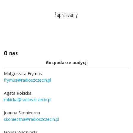
Zapraszamy!
O nas
Gospodarze audycji
Małgorzata Frymus
frymus@radioszczecin.pl
Agata Rokicka
rokicka@radioszczecin.pl
Joanna Skonieczna
skonieczna@radioszczecin.pl
Janusz Wilczyński