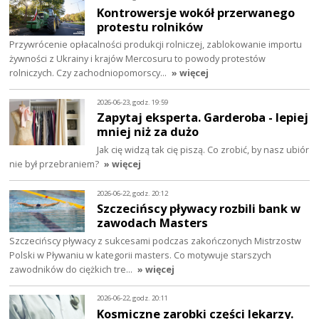
Kontrowersje wokół przerwanego
protestu rolników
Przywrócenie opłacalności produkcji rolniczej, zablokowanie importu
żywności z Ukrainy i krajów Mercosuru to powody protestów
rolniczych. Czy zachodniopomorscy…
» więcej
2026-06-23, godz. 19:59
Zapytaj eksperta. Garderoba - lepiej
mniej niż za dużo
Jak cię widzą tak cię piszą. Co zrobić, by nasz ubiór
nie był przebraniem?
» więcej
2026-06-22, godz. 20:12
Szczecińscy pływacy rozbili bank w
zawodach Masters
Szczecińscy pływacy z sukcesami podczas zakończonych Mistrzostw
Polski w Pływaniu w kategorii masters. Co motywuje starszych
zawodników do ciężkich tre…
» więcej
2026-06-22, godz. 20:11
Kosmiczne zarobki części lekarzy.