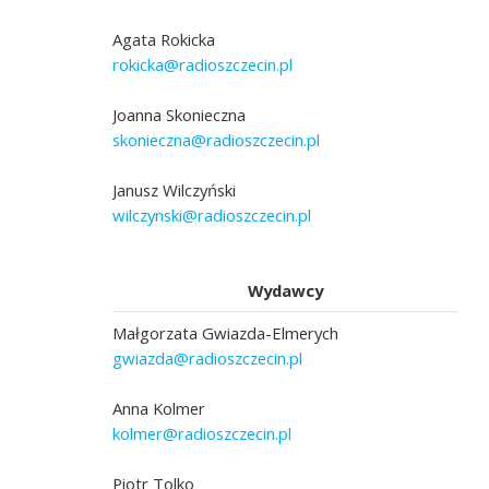
Agata Rokicka
rokicka@radioszczecin.pl
Joanna Skonieczna
skonieczna@radioszczecin.pl
Janusz Wilczyński
wilczynski@radioszczecin.pl
Wydawcy
Małgorzata Gwiazda-Elmerych
gwiazda@radioszczecin.pl
Anna Kolmer
kolmer@radioszczecin.pl
Piotr Tolko