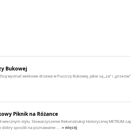
czy Bukowej
ą wycinać wiekowe drzewa w Puszczy Bukowej. Jakie są „za” i „przeciw” t
owy Piknik na Różance
III wiecznym stylu. Stowarzyszenie Rekonstrukcji Historycznej METRUM za
to dobry sposób na poznawanie …
» więcej