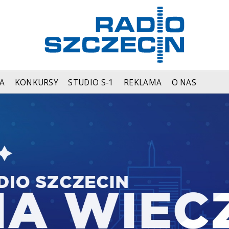
A
KONKURSY
STUDIO S-1
REKLAMA
O NAS