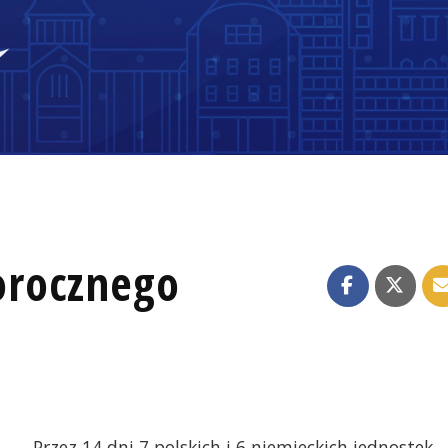
orocznego
Przez 14 dni 7 polskich i 6 niemieckich jednostek