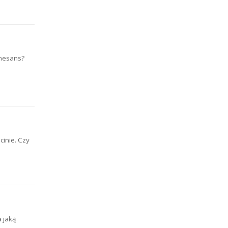
enesans?
cinie. Czy
 jaką