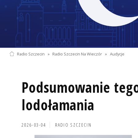
Radio Szczecin
»
Radio Szczecin Na Wieczór
»
Audycje
Podsumowanie teg
lodołamania
2026-03-04
RADIO SZCZECIN