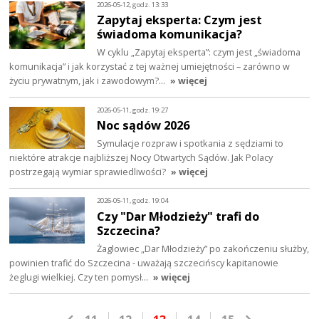
2026-05-12, godz. 13:33
Zapytaj eksperta: Czym jest
świadoma komunikacja?
W cyklu „Zapytaj eksperta”: czym jest „świadoma
komunikacja” i jak korzystać z tej ważnej umiejętności – zarówno w
życiu prywatnym, jak i zawodowym?…
» więcej
2026-05-11, godz. 19:27
Noc sądów 2026
Symulacje rozpraw i spotkania z sędziami to
niektóre atrakcje najbliższej Nocy Otwartych Sądów. Jak Polacy
postrzegają wymiar sprawiedliwości?
» więcej
2026-05-11, godz. 19:04
Czy "Dar Młodzieży" trafi do
Szczecina?
Żaglowiec „Dar Młodzieży” po zakończeniu służby,
powinien trafić do Szczecina - uważają szczecińscy kapitanowie
żeglugi wielkiej. Czy ten pomysł…
» więcej