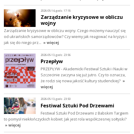
2026-05-14, godz. 17:18
Zarządzanie kryzysowe w obliczu
wojny
Zarządzanie kryzysowe w obliczu wojny. Czego możemy nauczyć się
od ukraińskich samorządowców? Czy wiemy jak reagować na kryzys i
jak się do niego prz…
» więcej
2026-05-13, godz. 23:56
Przepływ
PRZEPŁYW - Akademicki Festiwal Sztuki i Nauki w
Szczecinie zaczyna się już jutro. Czy to oznacza,
że rodzi się nowa jakość kultury studenckiej?
»
więcej
2026-05-13, godz. 23:50
Festiwal Sztuki Pod Drzewami
Festiwal Sztuki Pod Drzewami z Babskim Targiem
to pomysł niekłończyckich kobiet. Jak jest rola współczesnej sołtyski?
» więcej