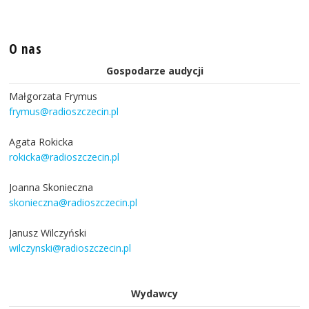
O nas
Gospodarze audycji
Małgorzata Frymus
frymus@radioszczecin.pl
Agata Rokicka
rokicka@radioszczecin.pl
Joanna Skonieczna
skonieczna@radioszczecin.pl
Janusz Wilczyński
wilczynski@radioszczecin.pl
Wydawcy