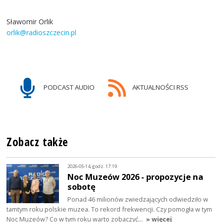
Sławomir Orlik
orlik@radioszczecin.pl
PODCAST AUDIO
AKTUALNOŚCI RSS
Zobacz także
2026-05-14, godz. 17:19
Noc Muzeów 2026 - propozycje na
sobotę
Ponad 46 milionów zwiedzających odwiedziło w
tamtym roku polskie muzea. To rekord frekwencji. Czy pomogła w tym
Noc Muzeów? Co w tym roku warto zobaczyć…
» więcej