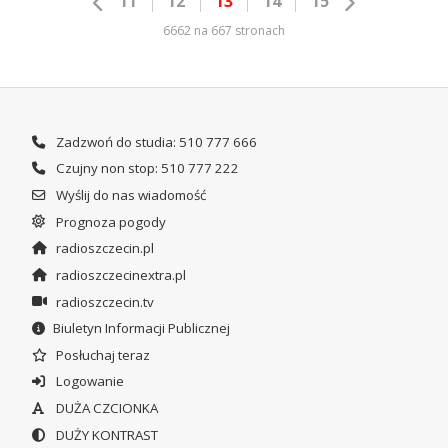
11
12
13
14
15
6662 na 667 stronach
Zadzwoń do studia: 510 777 666
Czujny non stop: 510 777 222
Wyślij do nas wiadomość
Prognoza pogody
radioszczecin.pl
radioszczecinextra.pl
radioszczecin.tv
Biuletyn Informacji Publicznej
Posłuchaj teraz
Logowanie
DUŻA CZCIONKA
DUŻY KONTRAST