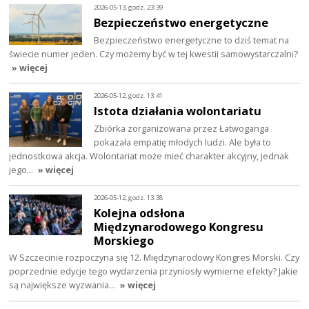
2026-05-13, godz. 23:39
Bezpieczeństwo energetyczne
Bezpieczeństwo energetyczne to dziś temat na
świecie numer jeden. Czy możemy być w tej kwestii samowystarczalni?
» więcej
2026-05-12, godz. 13:41
Istota działania wolontariatu
Zbiórka zorganizowana przez Łatwoganga
pokazała empatię młodych ludzi. Ale była to
jednostkowa akcja. Wolontariat może mieć charakter akcyjny, jednak
jego…
» więcej
2026-05-12, godz. 13:38
Kolejna odsłona
Międzynarodowego Kongresu
Morskiego
W Szczecinie rozpoczyna się 12. Międzynarodowy Kongres Morski. Czy
poprzednie edycje tego wydarzenia przyniosły wymierne efekty? Jakie
są największe wyzwania…
» więcej