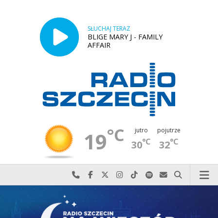
SŁUCHAJ TERAZ
BLIGE MARY J - FAMILY
AFFAIR
°C
jutro
pojutrze
19
°C
°C
30
32
Najlepiej po prostu do nas zadzwoń
Odwiedź nas na Facebook-u
Odwiedź nas na X
Odwiedź nas na Instagram-ie
Odwiedź nas na TikTok-u
Szukaj nas na Spotify
Wyślij do nas w
Szukaj