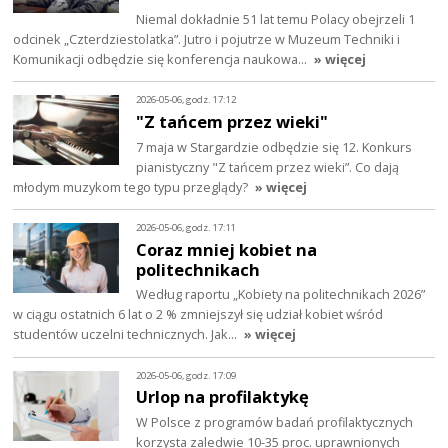
Niemal dokładnie 51 lat temu Polacy obejrzeli 1
odcinek „Czterdziestolatka”. Jutro i pojutrze w Muzeum Techniki i
Komunikacji odbędzie się konferencja naukowa…
» więcej
2026-05-06, godz. 17:12
"Z tańcem przez wieki"
7 maja w Stargardzie odbędzie się 12. Konkurs
pianistyczny "Z tańcem przez wieki”. Co dają
młodym muzykom tego typu przeglądy?
» więcej
2026-05-06, godz. 17:11
Coraz mniej kobiet na
politechnikach
Według raportu „Kobiety na politechnikach 2026”
w ciągu ostatnich 6 lat o 2 % zmniejszył się udział kobiet wśród
studentów uczelni technicznych. Jak…
» więcej
2026-05-06, godz. 17:09
Urlop na profilaktykę
W Polsce z programów badań profilaktycznych
korzysta zaledwie 10-35 proc. uprawnionych