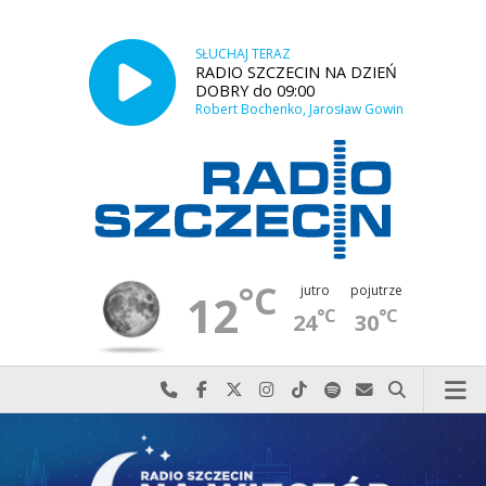
SŁUCHAJ TERAZ
RADIO SZCZECIN NA DZIEŃ
DOBRY do 09:00
Robert Bochenko, Jarosław Gowin
°C
jutro
pojutrze
12
°C
°C
24
30
Najlepiej po prostu do nas zadzwoń
Odwiedź nas na Facebook-u
Odwiedź nas na X
Odwiedź nas na Instagram-ie
Odwiedź nas na TikTok-u
Szukaj nas na Spotify
Wyślij do nas w
Szukaj