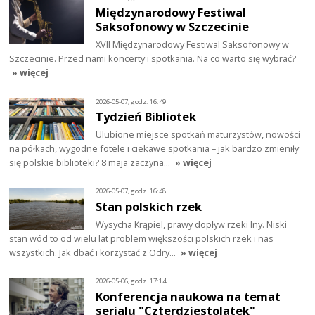
Międzynarodowy Festiwal
Saksofonowy w Szczecinie
XVII Międzynarodowy Festiwal Saksofonowy w
Szczecinie. Przed nami koncerty i spotkania. Na co warto się wybrać?
» więcej
2026-05-07, godz. 16:49
Tydzień Bibliotek
Ulubione miejsce spotkań maturzystów, nowości
na półkach, wygodne fotele i ciekawe spotkania – jak bardzo zmieniły
się polskie biblioteki? 8 maja zaczyna…
» więcej
2026-05-07, godz. 16:48
Stan polskich rzek
Wysycha Krąpiel, prawy dopływ rzeki Iny. Niski
stan wód to od wielu lat problem większości polskich rzek i nas
wszystkich. Jak dbać i korzystać z Odry…
» więcej
2026-05-06, godz. 17:14
Konferencja naukowa na temat
serialu "Czterdziestolatek"