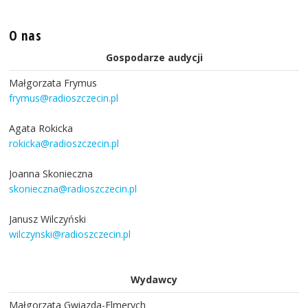
O nas
Gospodarze audycji
Małgorzata Frymus
frymus@radioszczecin.pl
Agata Rokicka
rokicka@radioszczecin.pl
Joanna Skonieczna
skonieczna@radioszczecin.pl
Janusz Wilczyński
wilczynski@radioszczecin.pl
Wydawcy
Małgorzata Gwiazda-Elmerych