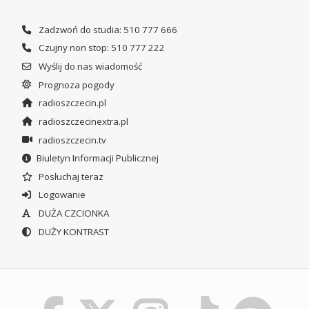
Zadzwoń do studia: 510 777 666
Czujny non stop: 510 777 222
Wyślij do nas wiadomość
Prognoza pogody
radioszczecin.pl
radioszczecinextra.pl
radioszczecin.tv
Biuletyn Informacji Publicznej
Posłuchaj teraz
Logowanie
DUŻA CZCIONKA
DUŻY KONTRAST