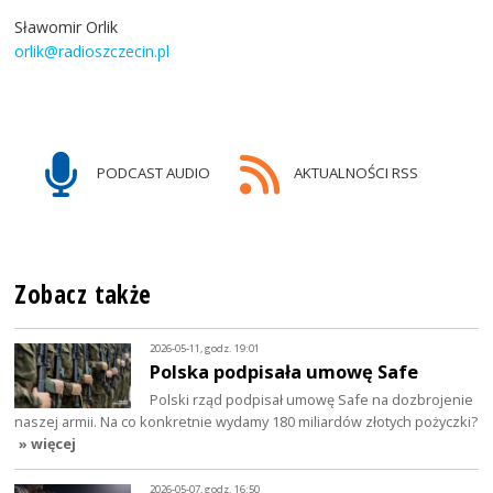
Sławomir Orlik
orlik@radioszczecin.pl
PODCAST AUDIO
AKTUALNOŚCI RSS
Zobacz także
2026-05-11, godz. 19:01
Polska podpisała umowę Safe
Polski rząd podpisał umowę Safe na dozbrojenie
naszej armii. Na co konkretnie wydamy 180 miliardów złotych pożyczki?
» więcej
2026-05-07, godz. 16:50