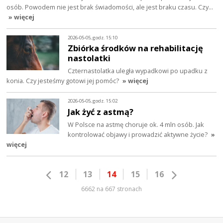
osób. Powodem nie jest brak świadomości, ale jest braku czasu. Czy…
» więcej
2026-05-05, godz. 15:10
Zbiórka środków na rehabilitację
nastolatki
Czternastolatka uległa wypadkowi po upadku z
konia. Czy jesteśmy gotowi jej pomóc?
» więcej
2026-05-05, godz. 15:02
Jak żyć z astmą?
W Polsce na astmę choruje ok. 4 mln osób. Jak
kontrolować objawy i prowadzić aktywne życie?
»
więcej
12
13
14
15
16
6662 na 667 stronach