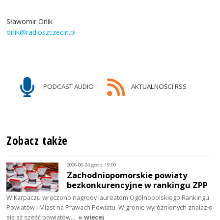
Sławomir Orlik
orlik@radioszczecin.pl
PODCAST AUDIO
AKTUALNOŚCI RSS
Zobacz także
2026-06-24, godz. 19:00
Zachodniopomorskie powiaty
bezkonkurencyjne w rankingu ZPP
W Karpaczu wręczono nagrody laureatom Ogólnopolskiego Rankingu
Powiatów i Miast na Prawach Powiatu. W gronie wyróżnionych znalazło
się aż sześć powiatów…
» więcej