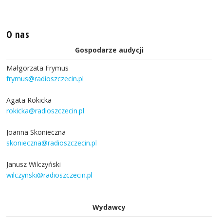
O nas
Gospodarze audycji
Małgorzata Frymus
frymus@radioszczecin.pl
Agata Rokicka
rokicka@radioszczecin.pl
Joanna Skonieczna
skonieczna@radioszczecin.pl
Janusz Wilczyński
wilczynski@radioszczecin.pl
Wydawcy