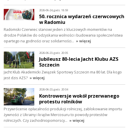
2026-06-24, godz. 18:59
50. rocznica wydarzeń czerwcowych
w Radomiu
Radomski Czerwiec stanowi jeden z kluczowych momentów na
drodze Polaków do odzyskania wolności i budowania społeczeństwa
opartego na godności oraz solidarności…
» więcej
2026-06-23, godz. 20:05
Jubileusz 80-lecia Jacht Klubu AZS
Szczecin
Jacht Klub Akademicki Związek Sportowy Szczecin ma 80 lat. Dla kogo
jest dzis AZS?
» więcej
2026-06-23, godz. 20:04
Kontrowersje wokół przerwanego
protestu rolników
Przywrócenie opłacalności produkcji rolniczej, zablokowanie importu
żywności z Ukrainy i krajów Mercosuru to powody protestów
rolniczych. Czy zachodniopomorscy…
» więcej