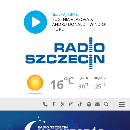
SŁUCHAJ TERAZ
EUGENIA VLASOVA &
ANDRU DONALD - WIND OF
HOPE
°C
jutro
pojutrze
16
°C
°C
30
25
Najlepiej po prostu do nas zadzwoń
Odwiedź nas na Facebook-u
Odwiedź nas na X
Odwiedź nas na Instagram-ie
Odwiedź nas na TikTok-u
Szukaj nas na Spotify
Wyślij do nas w
Szukaj