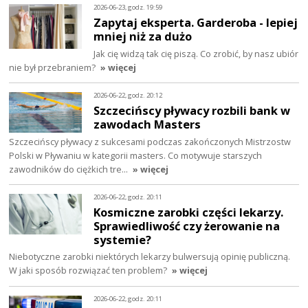
2026-06-23, godz. 19:59
Zapytaj eksperta. Garderoba - lepiej
mniej niż za dużo
Jak cię widzą tak cię piszą. Co zrobić, by nasz ubiór
nie był przebraniem?
» więcej
2026-06-22, godz. 20:12
Szczecińscy pływacy rozbili bank w
zawodach Masters
Szczecińscy pływacy z sukcesami podczas zakończonych Mistrzostw
Polski w Pływaniu w kategorii masters. Co motywuje starszych
zawodników do ciężkich tre…
» więcej
2026-06-22, godz. 20:11
Kosmiczne zarobki części lekarzy.
Sprawiedliwość czy żerowanie na
systemie?
Niebotyczne zarobki niektórych lekarzy bulwersują opinię publiczną.
W jaki sposób rozwiązać ten problem?
» więcej
2026-06-22, godz. 20:11