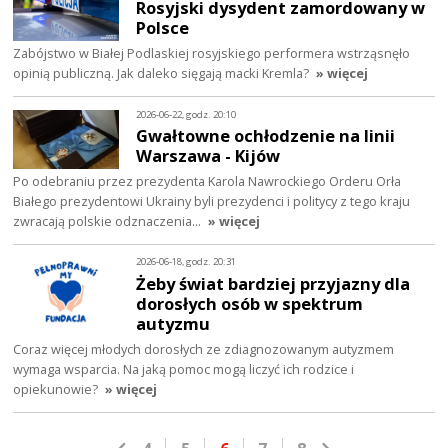
Rosyjski dysydent zamordowany w
Polsce
Zabójstwo w Białej Podlaskiej rosyjskiego performera wstrząsnęło
opinią publiczną. Jak daleko sięgają macki Kremla?
» więcej
2026-06-22, godz. 20:10
Gwałtowne ochłodzenie na linii
Warszawa - Kijów
Po odebraniu przez prezydenta Karola Nawrockiego Orderu Orła
Białego prezydentowi Ukrainy byli prezydenci i politycy z tego kraju
zwracają polskie odznaczenia…
» więcej
2026-06-18, godz. 20:31
Żeby świat bardziej przyjazny dla
dorosłych osób w spektrum
autyzmu
Coraz więcej młodych dorosłych ze zdiagnozowanym autyzmem
wymaga wsparcia. Na jaką pomoc mogą liczyć ich rodzice i
opiekunowie?
» więcej