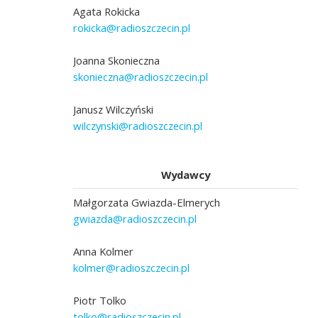
Agata Rokicka
rokicka@radioszczecin.pl
Joanna Skonieczna
skonieczna@radioszczecin.pl
Janusz Wilczyński
wilczynski@radioszczecin.pl
Wydawcy
Małgorzata Gwiazda-Elmerych
gwiazda@radioszczecin.pl
Anna Kolmer
kolmer@radioszczecin.pl
Piotr Tolko
tolko@radioszczecin.pl