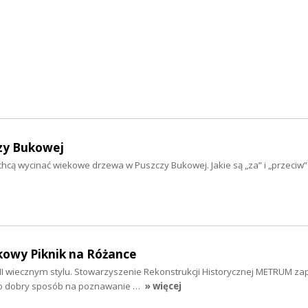
czy Bukowej
ą wycinać wiekowe drzewa w Puszczy Bukowej. Jakie są „za” i „przeciw” t
owy Piknik na Różance
III wiecznym stylu. Stowarzyszenie Rekonstrukcji Historycznej METRUM za
to dobry sposób na poznawanie …
» więcej