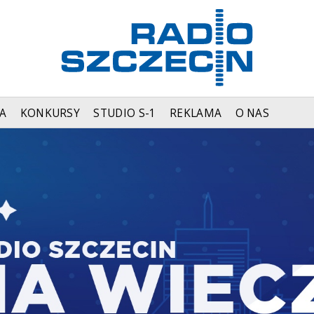
A
KONKURSY
STUDIO S-1
REKLAMA
O NAS