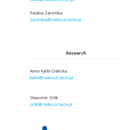
Paulina Zaremba
zaremba@radioszczecin.pl
Research
Anna Kafel-Dalecka
kafel@radioszczecin.pl
Sławomir Orlik
orlik@radioszczecin.pl