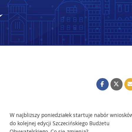
W najbliższy poniedziałek startuje nabór wnioskó
do kolejnej edycji Szczecińskiego Budżetu
Obywatelskiego. Co się zmienia?