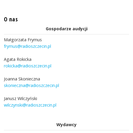
O nas
Gospodarze audycji
Małgorzata Frymus
frymus@radioszczecin.pl
Agata Rokicka
rokicka@radioszczecin.pl
Joanna Skonieczna
skonieczna@radioszczecin.pl
Janusz Wilczyński
wilczynski@radioszczecin.pl
Wydawcy