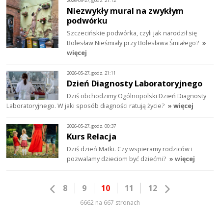
2026-05-27, godz. 21:12
Niezwykły mural na zwykłym
podwórku
Szczecińskie podwórka, czyli jak narodził się
Bolesław Nieśmiały przy Bolesława Śmiałego?
»
więcej
2026-05-27, godz. 21:11
Dzień Diagnosty Laboratoryjnego
Dziś obchodzimy Ogólnopolski Dzień Diagnosty
Laboratoryjnego. W jaki sposób diagności ratują życie?
» więcej
2026-05-27, godz. 00:37
Kurs Relacja
Dziś dzień Matki. Czy wspieramy rodziców i
pozwalamy dzieciom być dziećmi?
» więcej
8
9
10
11
12
6662 na 667 stronach