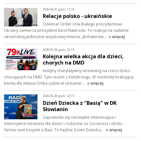
2026-06-01, godz. 13:16
Relacje polsko - ukraińskie
Odebrać Order Orła Białego prezydentowi
Ukrainy zamierza prezydent Karol Nawrocki. To reakcja na nadanie
ukraińskiej jednostce wojskowej imienia „Bohaterów…
» więcej
2026-05-28, godz. 22:15
Kolejna wielka akcja dla dzieci,
chorych na DMD
Kolejny charytatywny streaming na rzecz dzieci
chorujących na DMD. Tym razem z Kołobrzegu. W niedzielę brakującą
kwotę dla Adasia Orlika uzbierał streamer…
» więcej
2026-05-28, godz. 22:15
Dzień Dziecka z "Basią" w DK
Słowianin
Zapowiada się niezwykle interesująca i
intensywna niedziela dla dzieci i rodziców ze Szczecina i okolic -
fanów serii książek o Basi. To będzie Dzień Dziecka…
» więcej