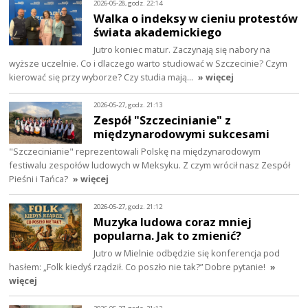
2026-05-28, godz. 22:14
Walka o indeksy w cieniu protestów
świata akademickiego
Jutro koniec matur. Zaczynają się nabory na
wyższe uczelnie. Co i dlaczego warto studiować w Szczecinie? Czym
kierować się przy wyborze? Czy studia mają…
» więcej
2026-05-27, godz. 21:13
Zespół "Szczecinianie" z
międzynarodowymi sukcesami
"Szczecinianie" reprezentowali Polskę na międzynarodowym
festiwalu zespołów ludowych w Meksyku. Z czym wrócił nasz Zespół
Pieśni i Tańca?
» więcej
2026-05-27, godz. 21:12
Muzyka ludowa coraz mniej
popularna. Jak to zmienić?
Jutro w Mielnie odbędzie się konferencja pod
hasłem: „Folk kiedyś rządził. Co poszło nie tak?” Dobre pytanie!
»
więcej