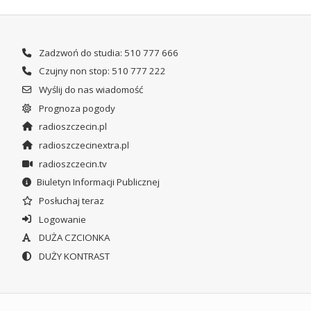
Zadzwoń do studia: 510 777 666
Czujny non stop: 510 777 222
Wyślij do nas wiadomość
Prognoza pogody
radioszczecin.pl
radioszczecinextra.pl
radioszczecin.tv
Biuletyn Informacji Publicznej
Posłuchaj teraz
Logowanie
DUŻA CZCIONKA
DUŻY KONTRAST