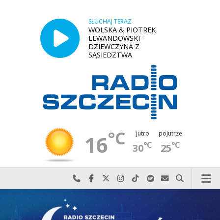
SŁUCHAJ TERAZ
WOLSKA & PIOTREK
LEWANDOWSKI -
DZIEWCZYNA Z
SĄSIEDZTWA
°C
jutro
pojutrze
16
°C
°C
30
25
Najlepiej po prostu do nas zadzwoń
Odwiedź nas na Facebook-u
Odwiedź nas na X
Odwiedź nas na Instagram-ie
Odwiedź nas na TikTok-u
Szukaj nas na Spotify
Wyślij do nas w
Szukaj