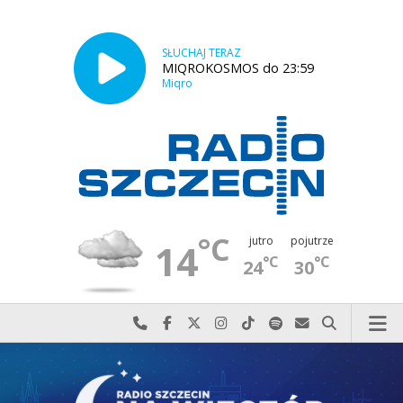
SŁUCHAJ TERAZ
MIQROKOSMOS do 23:59
Miqro
°C
jutro
pojutrze
14
°C
°C
24
30
Najlepiej po prostu do nas zadzwoń
Odwiedź nas na Facebook-u
Odwiedź nas na X
Odwiedź nas na Instagram-ie
Odwiedź nas na TikTok-u
Szukaj nas na Spotify
Wyślij do nas w
Szukaj