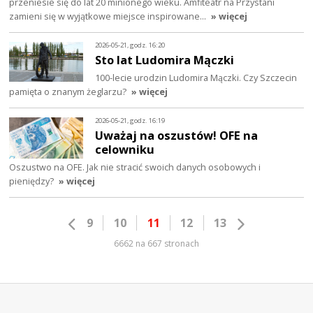
przeniesie się do lat 20 minionego wieku. Amfiteatr na Przystani
zamieni się w wyjątkowe miejsce inspirowane…
» więcej
2026-05-21, godz. 16:20
Sto lat Ludomira Mączki
100-lecie urodzin Ludomira Mączki. Czy Szczecin
pamięta o znanym żeglarzu?
» więcej
2026-05-21, godz. 16:19
Uważaj na oszustów! OFE na
celowniku
Oszustwo na OFE. Jak nie stracić swoich danych osobowych i
pieniędzy?
» więcej
9
10
11
12
13
6662 na 667 stronach