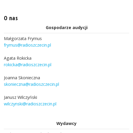
O nas
Gospodarze audycji
Małgorzata Frymus
frymus@radioszczecin.pl
Agata Rokicka
rokicka@radioszczecin.pl
Joanna Skonieczna
skonieczna@radioszczecin.pl
Janusz Wilczyński
wilczynski@radioszczecin.pl
Wydawcy