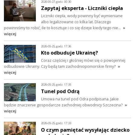
2026-05-27, godz. 00:30
Zapytaj eksperta - Liczniki ciepła
Liczniki ciepła, wody powinny być wymieniane
albo legalizowane co kilka lat. Dlaczego
powinniśmy to robić, ile to kosztuje i co się dzieje kiedy tego nie…
»
więcej
2026-05-25, godz. 17:36
Kto odbuduje Ukrainę?
Coraz częściej i głośniej mówi się o powojennej
odbudowie Ukrainy. Czy będą tam zachodniopomorskie firmy?
»
więcej
2026-05-25, godz. 17:35
Tunel pod Odrą
Umowa na tunel pod Odra podpisana. Jakie
będzie znaczenie gospodarcze zachodniej obwodnicy Szczecina?
»
więcej
2026-05-25, godz. 17:33
O czym pamiętać wysyłając dziecko