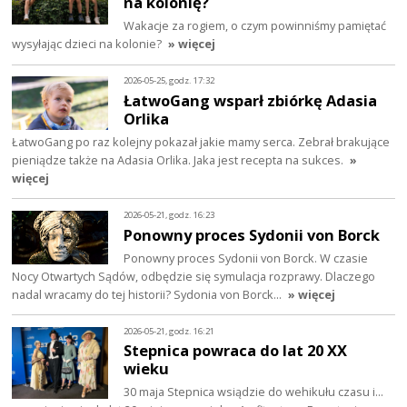
na kolonię?
Wakacje za rogiem, o czym powinniśmy pamiętać
wysyłając dzieci na kolonie?
» więcej
2026-05-25, godz. 17:32
ŁatwoGang wsparł zbiórkę Adasia
Orlika
ŁatwoGang po raz kolejny pokazał jakie mamy serca. Zebrał brakujące
pieniądze także na Adasia Orlika. Jaka jest recepta na sukces.
»
więcej
2026-05-21, godz. 16:23
Ponowny proces Sydonii von Borck
Ponowny proces Sydonii von Borck. W czasie
Nocy Otwartych Sądów, odbędzie się symulacja rozprawy. Dlaczego
nadal wracamy do tej historii? Sydonia von Borck…
» więcej
2026-05-21, godz. 16:21
Stepnica powraca do lat 20 XX
wieku
30 maja Stepnica wsiądzie do wehikułu czasu i…