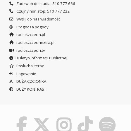
Zadzwoń do studia: 510 777 666
Czujny non stop: 510 777 222
Wyślij do nas wiadomość
Prognoza pogody
radioszczecin.pl
radioszczecinextra.pl
radioszczecin.tv
Biuletyn Informacji Publicznej
Posłuchaj teraz
Logowanie
DUŻA CZCIONKA
DUŻY KONTRAST