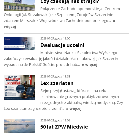
Czy czekają nas strajki?
Połączenie Zachodniopomorskiego Centrum
Onkologii (ul. Strzałowska) ze Szpitalem „Zdroje” w Szczecinie -
zdaniem Marszałek Województwa Zachodniopomorskiego…
»
więcej
2026-07-27, godz. 18:00
Ewaluacja uczelni
Ministerstwo Nauki i Szkolnictwa Wyższego
zakończyło ewaluację jakości działalności naukowej. Jak Szczecin
wypada na tle Polski? Goście: prof. dr hab…
» więcej
2026-07-27, godz. 11:33
Lex szarlatan
Sejm przyjął ustawę, która ma na celu
eliminowanie groźnych praktyk zdrowotnych
niezgodnych z aktualną wiedzą medyczną. Czy
Lex szarlatan zagrozi zielarzom?…
» więcej
2026-07-23, godz. 18:08
50 lat ZPW Miedwie