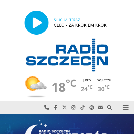
SŁUCHAJ TERAZ
CLEO - ZA KROKIEM KROK
°C
jutro
pojutrze
18
°C
°C
24
30
Najlepiej po prostu do nas zadzwoń
Odwiedź nas na Facebook-u
Odwiedź nas na X
Odwiedź nas na Instagram-ie
Odwiedź nas na TikTok-u
Szukaj nas na Spotify
Wyślij do nas w
Szukaj