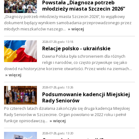
Powstała „Diagnoza potrzeb
młodzieży miasta Szczecin 2026”
„Diagnozy potrzeb młodzieży miasta Szczecin 2026”, to wyjątkowy
dokument będący wynikiem samobadania przeprowadzonego przez
młodych mieszkańców naszego…
» więcej
2026-07-29, godz. 13:18
Relacje polsko - ukraińskie
Dawna Polska była schronieniem dla różnych
religii i narodów, co często przywołuje się jako
dowód na historyczne korzenie otwartości. Przez wieki na ziemiach…
» więcej
2026-07-28, godz. 13:26
Podsumowanie kadencji Miejskiej
Rady Seniorów
Po czterech latach działania zakończyła się druga kadencja Miejskiej
Rady Seniorów w Szczecinie. Organ powołano w 2022 roku i pełnił
funkcje opiniodawczą…
» więcej
2026-07-28, godz. 13:20