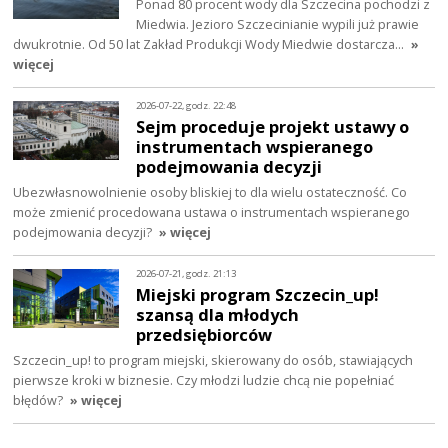
Ponad 80 procent wody dla Szczecina pochodzi z
Miedwia. Jezioro Szczecinianie wypili już prawie
dwukrotnie. Od 50 lat Zakład Produkcji Wody Miedwie dostarcza…
»
więcej
2026-07-22, godz. 22:48
Sejm proceduje projekt ustawy o
instrumentach wspieranego
podejmowania decyzji
Ubezwłasnowolnienie osoby bliskiej to dla wielu ostateczność. Co
może zmienić procedowana ustawa o instrumentach wspieranego
podejmowania decyzji?
» więcej
2026-07-21, godz. 21:13
Miejski program Szczecin_up!
szansą dla młodych
przedsiębiorców
Szczecin_up! to program miejski, skierowany do osób, stawiających
pierwsze kroki w biznesie. Czy młodzi ludzie chcą nie popełniać
błędów?
» więcej