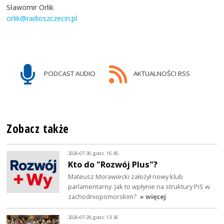
Sławomir Orlik
orlik@radioszczecin.pl
PODCAST AUDIO
AKTUALNOŚCI RSS
Zobacz także
2026-07-30, godz. 16:45
Kto do "Rozwój Plus"?
Mateusz Morawiecki założył nowy klub
parlamentarny. Jak to wpłynie na struktury PiS w
zachodniopomorskim?
» więcej
2026-07-29, godz. 13:36