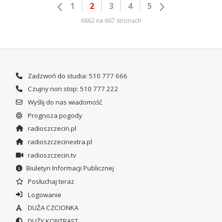
1
2
3
4
5
6662 na 667 stronach
Zadzwoń do studia: 510 777 666
Czujny non stop: 510 777 222
Wyślij do nas wiadomość
Prognoza pogody
radioszczecin.pl
radioszczecinextra.pl
radioszczecin.tv
Biuletyn Informacji Publicznej
Posłuchaj teraz
Logowanie
DUŻA CZCIONKA
DUŻY KONTRAST