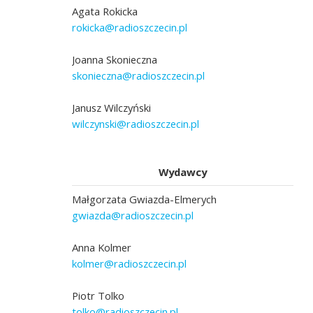
Agata Rokicka
rokicka@radioszczecin.pl
Joanna Skonieczna
skonieczna@radioszczecin.pl
Janusz Wilczyński
wilczynski@radioszczecin.pl
Wydawcy
Małgorzata Gwiazda-Elmerych
gwiazda@radioszczecin.pl
Anna Kolmer
kolmer@radioszczecin.pl
Piotr Tolko
tolko@radioszczecin.pl