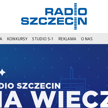
A
KONKURSY
STUDIO S-1
REKLAMA
O NAS