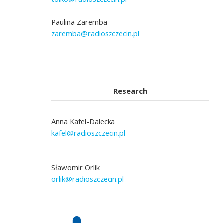
Paulina Zaremba
zaremba@radioszczecin.pl
Research
Anna Kafel-Dalecka
kafel@radioszczecin.pl
Sławomir Orlik
orlik@radioszczecin.pl