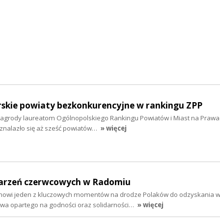
kie powiaty bezkonkurencyjne w rankingu ZPP
agrody laureatom Ogólnopolskiego Rankingu Powiatów i Miast na Prawa
znalazło się aż sześć powiatów…
» więcej
darzeń czerwcowych w Radomiu
nowi jeden z kluczowych momentów na drodze Polaków do odzyskania wo
wa opartego na godności oraz solidarności…
» więcej