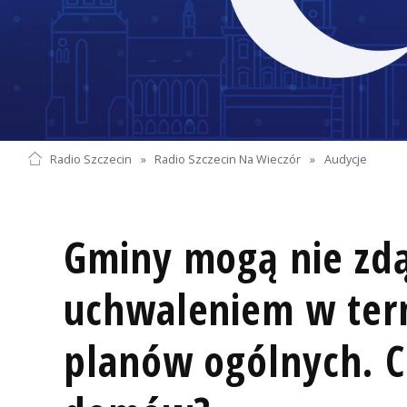
Radio Szczecin
»
Radio Szczecin Na Wieczór
»
Audycje
Gminy mogą nie zdą
uchwaleniem w ter
planów ogólnych. 