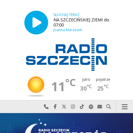
SŁUCHAJ TERAZ
NA SZCZECIŃSKIEJ ZIEMI do
07:00
Joanna Maraszek
°C
jutro
pojutrze
11
°C
°C
30
25
Najlepiej po prostu do nas zadzwoń
Odwiedź nas na Facebook-u
Odwiedź nas na X
Odwiedź nas na Instagram-ie
Odwiedź nas na TikTok-u
Szukaj nas na Spotify
Wyślij do nas w
Szukaj