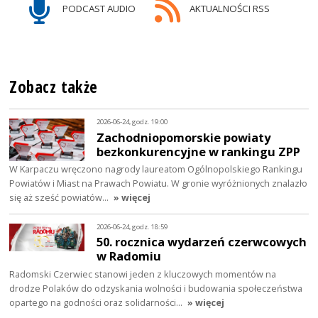
PODCAST AUDIO
AKTUALNOŚCI RSS
Zobacz także
2026-06-24, godz. 19:00
Zachodniopomorskie powiaty
bezkonkurencyjne w rankingu ZPP
W Karpaczu wręczono nagrody laureatom Ogólnopolskiego Rankingu
Powiatów i Miast na Prawach Powiatu. W gronie wyróżnionych znalazło
się aż sześć powiatów…
» więcej
2026-06-24, godz. 18:59
50. rocznica wydarzeń czerwcowych
w Radomiu
Radomski Czerwiec stanowi jeden z kluczowych momentów na
drodze Polaków do odzyskania wolności i budowania społeczeństwa
opartego na godności oraz solidarności…
» więcej