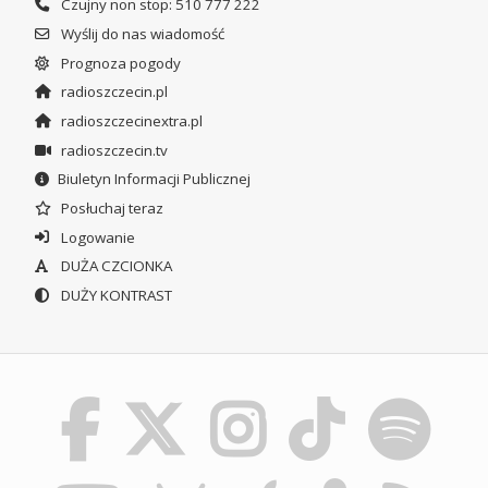
Czujny non stop: 510 777 222
Wyślij do nas wiadomość
Prognoza pogody
radioszczecin.pl
radioszczecinextra.pl
radioszczecin.tv
Biuletyn Informacji Publicznej
Posłuchaj teraz
Logowanie
DUŻA CZCIONKA
DUŻY KONTRAST