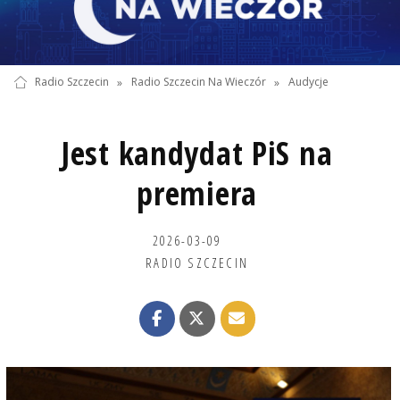
Radio Szczecin
»
Radio Szczecin Na Wieczór
»
Audycje
Jest kandydat PiS na
premiera
2026-03-09
RADIO SZCZECIN