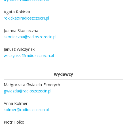
Agata Rokicka
rokicka@radioszczecin.pl
Joanna Skonieczna
skonieczna@radioszczecin.pl
Janusz Wilczyński
wilczynski@radioszczecin.pl
Wydawcy
Małgorzata Gwiazda-Elmerych
gwiazda@radioszczecin.pl
Anna Kolmer
kolmer@radioszczecin.pl
Piotr Tolko