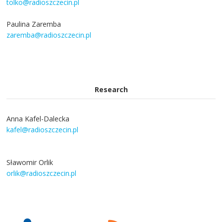
tolko@radioszczecin.pl
Paulina Zaremba
zaremba@radioszczecin.pl
Research
Anna Kafel-Dalecka
kafel@radioszczecin.pl
Sławomir Orlik
orlik@radioszczecin.pl