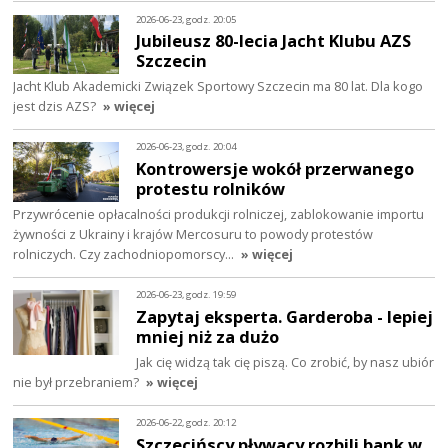
2026-06-23, godz. 20:05
Jubileusz 80-lecia Jacht Klubu AZS
Szczecin
Jacht Klub Akademicki Związek Sportowy Szczecin ma 80 lat. Dla kogo
jest dzis AZS?
» więcej
2026-06-23, godz. 20:04
Kontrowersje wokół przerwanego
protestu rolników
Przywrócenie opłacalności produkcji rolniczej, zablokowanie importu
żywności z Ukrainy i krajów Mercosuru to powody protestów
rolniczych. Czy zachodniopomorscy…
» więcej
2026-06-23, godz. 19:59
Zapytaj eksperta. Garderoba - lepiej
mniej niż za dużo
Jak cię widzą tak cię piszą. Co zrobić, by nasz ubiór
nie był przebraniem?
» więcej
2026-06-22, godz. 20:12
Szczecińscy pływacy rozbili bank w