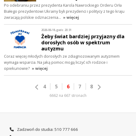
Po odebraniu przez prezydenta Karola Nawrockiego Orderu Orła
Białego prezydentowi Ukrainy byli prezydenci i politycy z tego kraju
zwracają polskie odznaczenia…
» więcej
2026-06-18, godz. 20:31
Żeby świat bardziej przyjazny dla
dorosłych osób w spektrum
autyzmu
Coraz więcej młodych dorosłych ze zdiagnozowanym autyzmem
wymaga wsparcia. Na jaką pomoc mogą liczyć ich rodzice i
opiekunowie?
» więcej
4
5
6
7
8
6662 na 667 stronach
Zadzwoń do studia: 510 777 666