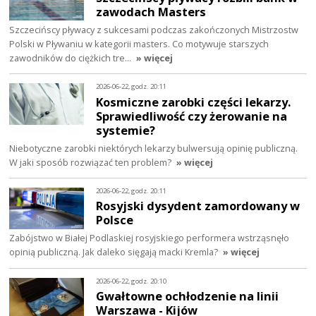
zawodach Masters
Szczecińscy pływacy z sukcesami podczas zakończonych Mistrzostw
Polski w Pływaniu w kategorii masters. Co motywuje starszych
zawodników do ciężkich tre…
» więcej
2026-06-22, godz. 20:11
Kosmiczne zarobki części lekarzy.
Sprawiedliwość czy żerowanie na
systemie?
Niebotyczne zarobki niektórych lekarzy bulwersują opinię publiczną.
W jaki sposób rozwiązać ten problem?
» więcej
2026-06-22, godz. 20:11
Rosyjski dysydent zamordowany w
Polsce
Zabójstwo w Białej Podlaskiej rosyjskiego performera wstrząsnęło
opinią publiczną. Jak daleko sięgają macki Kremla?
» więcej
2026-06-22, godz. 20:10
Gwałtowne ochłodzenie na linii
Warszawa - Kijów