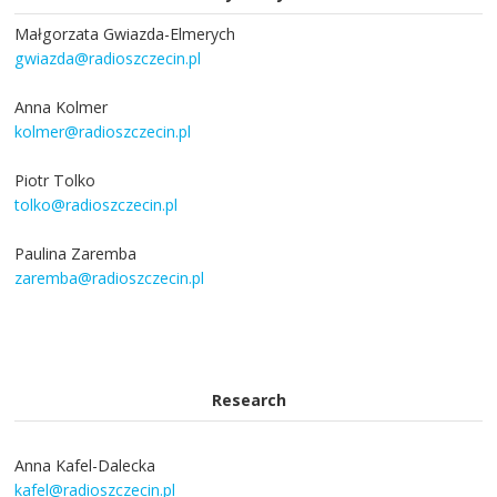
Małgorzata Gwiazda-Elmerych
gwiazda@radioszczecin.pl
Anna Kolmer
kolmer@radioszczecin.pl
Piotr Tolko
tolko@radioszczecin.pl
Paulina Zaremba
zaremba@radioszczecin.pl
Research
Anna Kafel-Dalecka
kafel@radioszczecin.pl