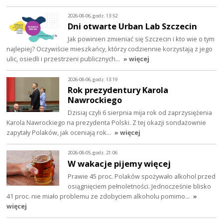
2026-08-06, godz. 13:52
Dni otwarte Urban Lab Szczecin
Jak powinien zmieniać się Szczecin i kto wie o tym
najlepiej? Oczywiście mieszkańcy, którzy codziennie korzystają z jego
ulic, osiedli i przestrzeni publicznych…
» więcej
2026-08-06, godz. 13:19
Rok prezydentury Karola
Nawrockiego
Dzisiaj czyli 6 sierpnia mija rok od zaprzysiężenia
Karola Nawrockiego na prezydenta Polski. Z tej okazji sondażownie
zapytały Polaków, jak oceniają rok…
» więcej
2026-08-05, godz. 21:06
W wakacje pijemy więcej
Prawie 45 proc. Polaków spożywało alkohol przed
osiągnięciem pełnoletności. Jednocześnie blisko
41 proc. nie miało problemu ze zdobyciem alkoholu pomimo…
»
więcej