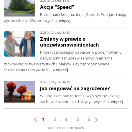
2026-08-03, godz. 13:38
Akcja "Speed"
Przed nami kolejna akcja „Speed”. Policjanci mają
być bezlitośni. Wobec kogo?
» więcej
2026-08-03, godz. 13:33
Zmiany w prawie o
ubezwłasnowolnieniach
Projekt zakładający wsparcie w podejmowaniu
decyzji zamiast ubezwłasnowolnienia ma
zrównywać prawa wszystkich Polaków. Czy zaproponowane
rozwiązania rzeczywiście…
» więcej
2026-07-30, godz. 16:46
Jak reagować na zagrożenie?
W lubelskim nad ranem zawyły syreny. Jak się
zachować w sytuacjach kryzysowych?
» więcej
1
2
3
4
5
6662 na 667 stronach