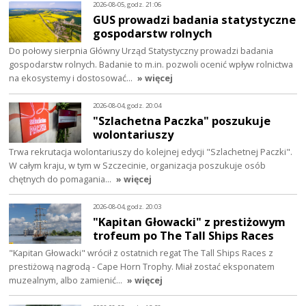
2026-08-05, godz. 21:06
GUS prowadzi badania statystyczne
gospodarstw rolnych
Do połowy sierpnia Główny Urząd Statystyczny prowadzi badania
gospodarstw rolnych. Badanie to m.in. pozwoli ocenić wpływ rolnictwa
na ekosystemy i dostosować…
» więcej
2026-08-04, godz. 20:04
"Szlachetna Paczka" poszukuje
wolontariuszy
Trwa rekrutacja wolontariuszy do kolejnej edycji "Szlachetnej Paczki".
W całym kraju, w tym w Szczecinie, organizacja poszukuje osób
chętnych do pomagania…
» więcej
2026-08-04, godz. 20:03
"Kapitan Głowacki" z prestiżowym
trofeum po The Tall Ships Races
"Kapitan Głowacki" wrócił z ostatnich regat The Tall Ships Races z
prestiżową nagrodą - Cape Horn Trophy. Miał zostać eksponatem
muzealnym, albo zamienić…
» więcej