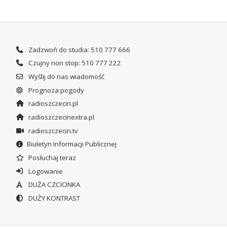
Zadzwoń do studia: 510 777 666
Czujny non stop: 510 777 222
Wyślij do nas wiadomość
Prognoza pogody
radioszczecin.pl
radioszczecinextra.pl
radioszczecin.tv
Biuletyn Informacji Publicznej
Posłuchaj teraz
Logowanie
DUŻA CZCIONKA
DUŻY KONTRAST