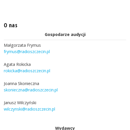
O nas
Gospodarze audycji
Małgorzata Frymus
frymus@radioszczecin.pl
Agata Rokicka
rokicka@radioszczecin.pl
Joanna Skonieczna
skonieczna@radioszczecin.pl
Janusz Wilczyński
wilczynski@radioszczecin.pl
Wydawcy