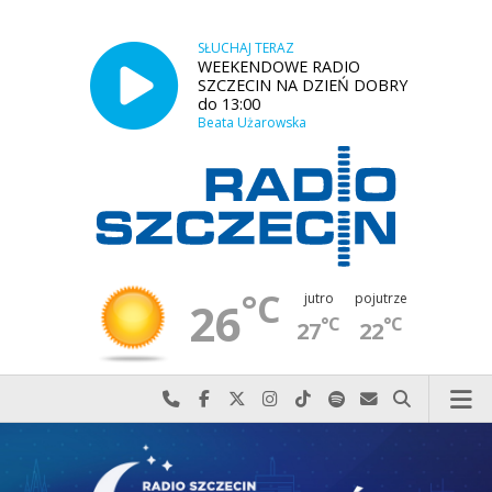
SŁUCHAJ TERAZ
WEEKENDOWE RADIO
SZCZECIN NA DZIEŃ DOBRY
do 13:00
Beata Użarowska
°C
jutro
pojutrze
26
°C
°C
27
22
Najlepiej po prostu do nas zadzwoń
Odwiedź nas na Facebook-u
Odwiedź nas na X
Odwiedź nas na Instagram-ie
Odwiedź nas na TikTok-u
Szukaj nas na Spotify
Wyślij do nas w
Szukaj