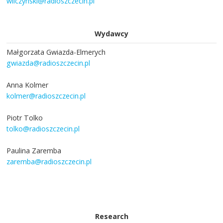
wilczynski@radioszczecin.pl
Wydawcy
Małgorzata Gwiazda-Elmerych
gwiazda@radioszczecin.pl
Anna Kolmer
kolmer@radioszczecin.pl
Piotr Tolko
tolko@radioszczecin.pl
Paulina Zaremba
zaremba@radioszczecin.pl
Research