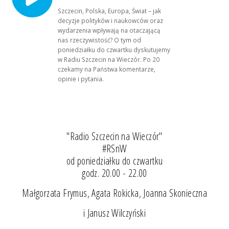
Szczecin, Polska, Europa, Świat – jak
decyzje polityków i naukowców oraz
wydarzenia wpływają na otaczającą
nas rzeczywistość? O tym od
poniedziałku do czwartku dyskutujemy
w Radiu Szczecin na Wieczór. Po 20
czekamy na Państwa komentarze,
opinie i pytania.
"Radio Szczecin na Wieczór"
#RSnW
od poniedziałku do czwartku
godz. 20.00 - 22.00
Małgorzata Frymus, Agata Rokicka, Joanna Skonieczna
i Janusz Wilczyński