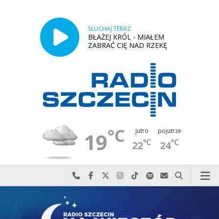
SŁUCHAJ TERAZ
BŁAŻEJ KRÓL - MIAŁEM
ZABRAĆ CIĘ NAD RZEKĘ
°C
jutro
pojutrze
19
°C
°C
22
24
Najlepiej po prostu do nas zadzwoń
Odwiedź nas na Facebook-u
Odwiedź nas na X
Odwiedź nas na Instagram-ie
Odwiedź nas na TikTok-u
Szukaj nas na Spotify
Wyślij do nas w
Szukaj