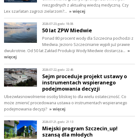
niezgodnych z aktualną wiedzą medyczną. Czy
Lex szarlatan zagrozi zielarzom?…
» więcej
2026-07-23, godz. 18:08
50 lat ZPW Miedwie
Ponad 80 procent wody dla Szczecina pochodzi z
Miedwia. Jezioro Szczecinianie wypili już prawie
dwukrotnie. Od 50 lat Zakład Produkcji Wody Miedwie dostarcza…
»
więcej
2026-07-22, godz. 22:48
Sejm proceduje projekt ustawy o
instrumentach wspieranego
podejmowania decyzji
Ubezwłasnowolnienie osoby bliskiej to dla wielu ostateczność. Co
może zmienić procedowana ustawa o instrumentach wspieranego
podejmowania decyzji?
» więcej
2026-07-21, godz. 21:13
Miejski program Szczecin_up!
szansą dla młodych