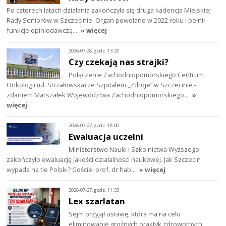
Po czterech latach działania zakończyła się druga kadencja Miejskiej
Rady Seniorów w Szczecinie. Organ powołano w 2022 roku i pełnił
funkcje opiniodawczą…
» więcej
2026-07-28, godz. 13:20
Czy czekają nas strajki?
Połączenie Zachodniopomorskiego Centrum
Onkologii (ul. Strzałowska) ze Szpitalem „Zdroje” w Szczecinie -
zdaniem Marszałek Województwa Zachodniopomorskiego…
»
więcej
2026-07-27, godz. 18:00
Ewaluacja uczelni
Ministerstwo Nauki i Szkolnictwa Wyższego
zakończyło ewaluację jakości działalności naukowej. Jak Szczecin
wypada na tle Polski? Goście: prof. dr hab…
» więcej
2026-07-27, godz. 11:33
Lex szarlatan
Sejm przyjął ustawę, która ma na celu
eliminowanie groźnych praktyk zdrowotnych