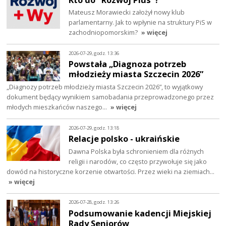
Mateusz Morawiecki założył nowy klub
parlamentarny. Jak to wpłynie na struktury PiS w
zachodniopomorskim?
» więcej
2026-07-29, godz. 13:36
Powstała „Diagnoza potrzeb
młodzieży miasta Szczecin 2026”
„Diagnozy potrzeb młodzieży miasta Szczecin 2026”, to wyjątkowy
dokument będący wynikiem samobadania przeprowadzonego przez
młodych mieszkańców naszego…
» więcej
2026-07-29, godz. 13:18
Relacje polsko - ukraińskie
Dawna Polska była schronieniem dla różnych
religii i narodów, co często przywołuje się jako
dowód na historyczne korzenie otwartości. Przez wieki na ziemiach…
» więcej
2026-07-28, godz. 13:26
Podsumowanie kadencji Miejskiej
Rady Seniorów