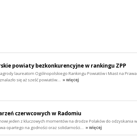
kie powiaty bezkonkurencyjne w rankingu ZPP
agrody laureatom Ogólnopolskiego Rankingu Powiatów i Miast na Prawa
znalazło się aż sześć powiatów…
» więcej
darzeń czerwcowych w Radomiu
nowi jeden z kluczowych momentów na drodze Polaków do odzyskania wo
wa opartego na godności oraz solidarności…
» więcej