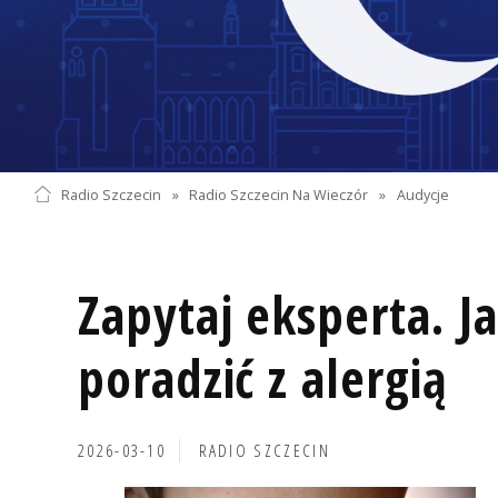
Radio Szczecin
»
Radio Szczecin Na Wieczór
»
Audycje
Zapytaj eksperta. J
poradzić z alergią
2026-03-10
RADIO SZCZECIN