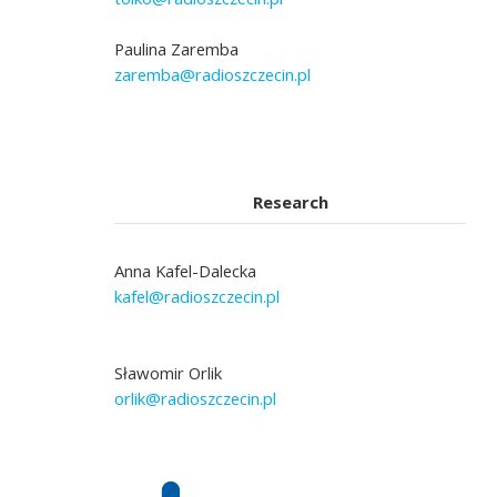
Paulina Zaremba
zaremba@radioszczecin.pl
Research
Anna Kafel-Dalecka
kafel@radioszczecin.pl
Sławomir Orlik
orlik@radioszczecin.pl