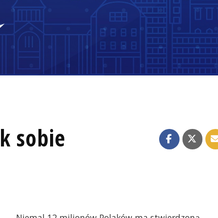
ak sobie
Niemal 12 milionów Polaków ma stwierdzoną