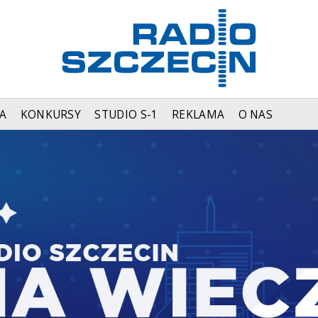
A
KONKURSY
STUDIO S-1
REKLAMA
O NAS