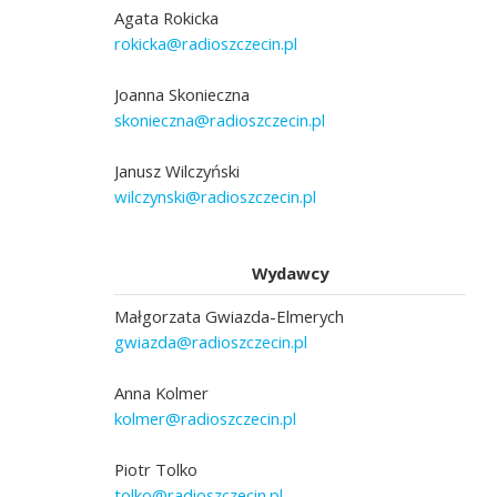
Agata Rokicka
rokicka@radioszczecin.pl
Joanna Skonieczna
skonieczna@radioszczecin.pl
Janusz Wilczyński
wilczynski@radioszczecin.pl
Wydawcy
Małgorzata Gwiazda-Elmerych
gwiazda@radioszczecin.pl
Anna Kolmer
kolmer@radioszczecin.pl
Piotr Tolko
tolko@radioszczecin.pl