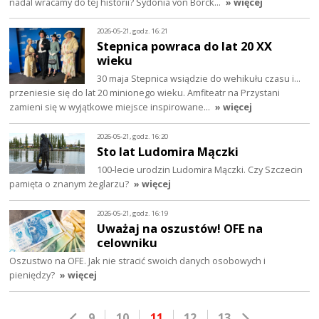
nadal wracamy do tej historii? Sydonia von Borck…
» więcej
2026-05-21, godz. 16:21
Stepnica powraca do lat 20 XX
wieku
30 maja Stepnica wsiądzie do wehikułu czasu i…
przeniesie się do lat 20 minionego wieku. Amfiteatr na Przystani
zamieni się w wyjątkowe miejsce inspirowane…
» więcej
2026-05-21, godz. 16:20
Sto lat Ludomira Mączki
100-lecie urodzin Ludomira Mączki. Czy Szczecin
pamięta o znanym żeglarzu?
» więcej
2026-05-21, godz. 16:19
Uważaj na oszustów! OFE na
celowniku
Oszustwo na OFE. Jak nie stracić swoich danych osobowych i
pieniędzy?
» więcej
9
10
11
12
13