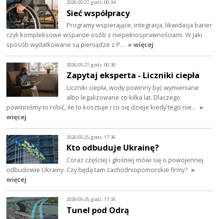
2026-05-27, godz. 00:34
Sieć współpracy
Programy wspierające, integracja, likwidacja barier
czyli kompleksowe wsparcie osób z niepełnosprawnościami. W jaki
sposób wydatkowane są pieniądze z P…
» więcej
2026-05-27, godz. 00:30
Zapytaj eksperta - Liczniki ciepła
Liczniki ciepła, wody powinny być wymieniane
albo legalizowane co kilka lat. Dlaczego
powinniśmy to robić, ile to kosztuje i co się dzieje kiedy tego nie…
»
więcej
2026-05-25, godz. 17:36
Kto odbuduje Ukrainę?
Coraz częściej i głośniej mówi się o powojennej
odbudowie Ukrainy. Czy będą tam zachodniopomorskie firmy?
»
więcej
2026-05-25, godz. 17:35
Tunel pod Odrą