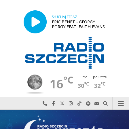
SŁUCHAJ TERAZ
ERIC BENET - GEORGY
PORGY FEAT. FAITH EVANS
°C
jutro
pojutrze
16
°C
°C
30
32
Najlepiej po prostu do nas zadzwoń
Odwiedź nas na Facebook-u
Odwiedź nas na X
Odwiedź nas na Instagram-ie
Odwiedź nas na TikTok-u
Szukaj nas na Spotify
Wyślij do nas w
Szukaj