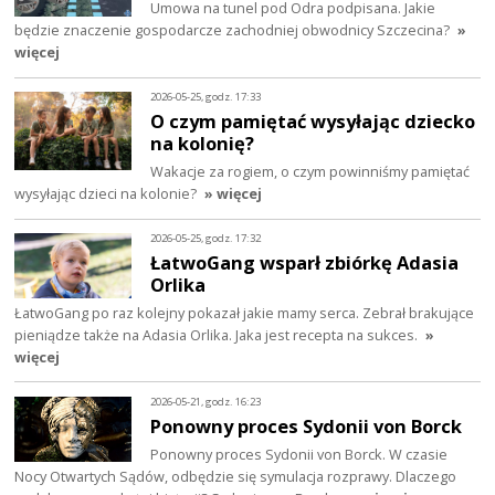
Umowa na tunel pod Odra podpisana. Jakie
będzie znaczenie gospodarcze zachodniej obwodnicy Szczecina?
»
więcej
2026-05-25, godz. 17:33
O czym pamiętać wysyłając dziecko
na kolonię?
Wakacje za rogiem, o czym powinniśmy pamiętać
wysyłając dzieci na kolonie?
» więcej
2026-05-25, godz. 17:32
ŁatwoGang wsparł zbiórkę Adasia
Orlika
ŁatwoGang po raz kolejny pokazał jakie mamy serca. Zebrał brakujące
pieniądze także na Adasia Orlika. Jaka jest recepta na sukces.
»
więcej
2026-05-21, godz. 16:23
Ponowny proces Sydonii von Borck
Ponowny proces Sydonii von Borck. W czasie
Nocy Otwartych Sądów, odbędzie się symulacja rozprawy. Dlaczego