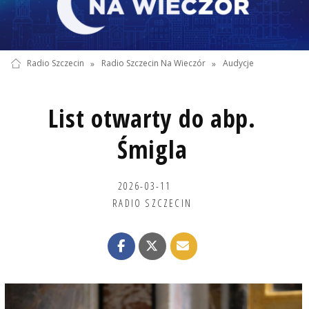
Radio Szczecin
»
Radio Szczecin Na Wieczór
»
Audycje
List otwarty do abp.
Śmigla
2026-03-11
RADIO SZCZECIN