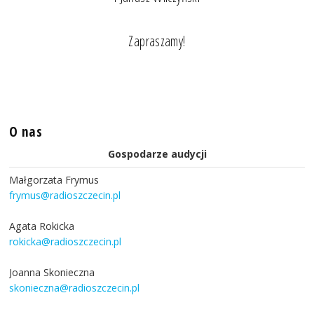
Zapraszamy!
O nas
Gospodarze audycji
Małgorzata Frymus
frymus@radioszczecin.pl
Agata Rokicka
rokicka@radioszczecin.pl
Joanna Skonieczna
skonieczna@radioszczecin.pl