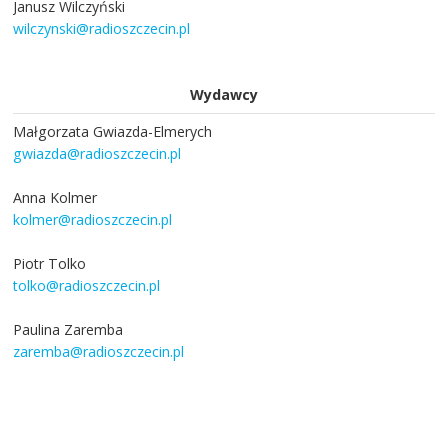
Janusz Wilczyński
wilczynski@radioszczecin.pl
Wydawcy
Małgorzata Gwiazda-Elmerych
gwiazda@radioszczecin.pl
Anna Kolmer
kolmer@radioszczecin.pl
Piotr Tolko
tolko@radioszczecin.pl
Paulina Zaremba
zaremba@radioszczecin.pl