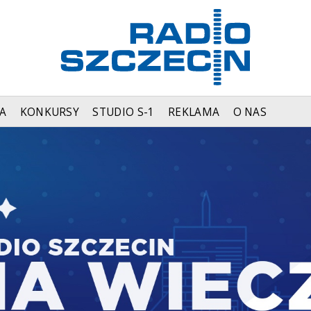
A
KONKURSY
STUDIO S-1
REKLAMA
O NAS