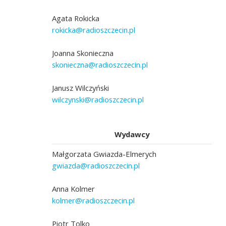
Agata Rokicka
rokicka@radioszczecin.pl
Joanna Skonieczna
skonieczna@radioszczecin.pl
Janusz Wilczyński
wilczynski@radioszczecin.pl
Wydawcy
Małgorzata Gwiazda-Elmerych
gwiazda@radioszczecin.pl
Anna Kolmer
kolmer@radioszczecin.pl
Piotr Tolko