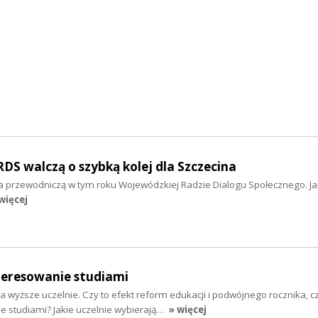
S walczą o szybką kolej dla Szczecina
 przewodniczą w tym roku Wojewódzkiej Radzie Dialogu Społecznego. Jak
więcej
eresowanie studiami
 wyższe uczelnie. Czy to efekt reform edukacji i podwójnego rocznika, 
e studiami? Jakie uczelnie wybierają…
» więcej