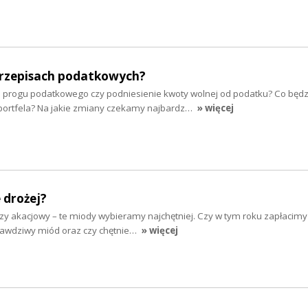
rzepisach podatkowych?
 progu podatkowego czy podniesienie kwoty wolnej od podatku? Co będz
portfela? Na jakie zmiany czekamy najbardz…
» więcej
 drożej?
zy akacjowy – te miody wybieramy najchętniej. Czy w tym roku zapłacimy
prawdziwy miód oraz czy chętnie…
» więcej