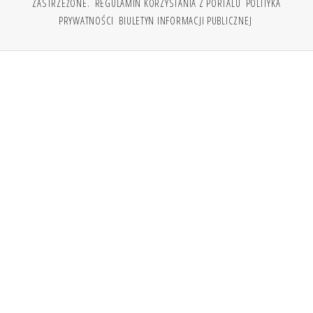
ZASTRZEŻONE.
REGULAMIN KORZYSTANIA Z PORTALU
POLITYKA
PRYWATNOŚCI
BIULETYN INFORMACJI PUBLICZNEJ