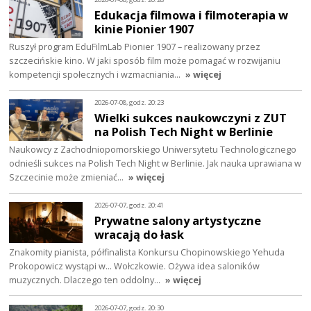
Edukacja filmowa i filmoterapia w
kinie Pionier 1907
Ruszył program EduFilmLab Pionier 1907 – realizowany przez
szczecińskie kino. W jaki sposób film może pomagać w rozwijaniu
kompetencji społecznych i wzmacniania…
» więcej
2026-07-08, godz. 20:23
Wielki sukces naukowczyni z ZUT
na Polish Tech Night w Berlinie
Naukowcy z Zachodniopomorskiego Uniwersytetu Technologicznego
odnieśli sukces na Polish Tech Night w Berlinie. Jak nauka uprawiana w
Szczecinie może zmieniać…
» więcej
2026-07-07, godz. 20:41
Prywatne salony artystyczne
wracają do łask
Znakomity pianista, półfinalista Konkursu Chopinowskiego Yehuda
Prokopowicz wystąpi w… Wołczkowie. Ożywa idea saloników
muzycznych. Dlaczego ten oddolny…
» więcej
2026-07-07, godz. 20:30