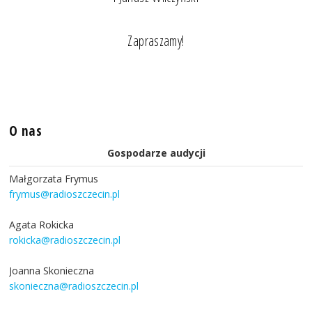
Zapraszamy!
O nas
Gospodarze audycji
Małgorzata Frymus
frymus@radioszczecin.pl
Agata Rokicka
rokicka@radioszczecin.pl
Joanna Skonieczna
skonieczna@radioszczecin.pl