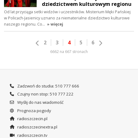
dziedzictwem kulturowym regionu
Od lat przyciąga setki widzów i uczestników. Misterium Męki Pańskiej
w Policach-Jasienicy uznano za niematerialne dziedzictwo kulturowe
naszego regionu. Co…
» więcej
2
3
4
5
6
6662 na 667 stronach
Zadzwoń do studia: 510 777 666
Czujny non stop: 510 777 222
Wyślij do nas wiadomość
Prognoza pogody
radioszczecin.pl
radioszczecinextra.pl
radioszczecin.tv