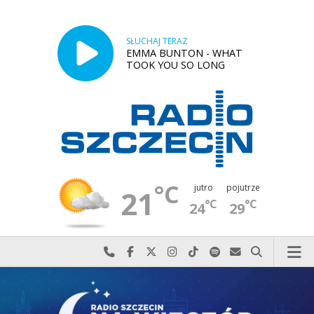
SŁUCHAJ TERAZ
EMMA BUNTON - WHAT
TOOK YOU SO LONG
°C
jutro
pojutrze
21
°C
°C
24
29
Najlepiej po prostu do nas zadzwoń
Odwiedź nas na Facebook-u
Odwiedź nas na X
Odwiedź nas na Instagram-ie
Odwiedź nas na TikTok-u
Szukaj nas na Spotify
Wyślij do nas w
Szukaj