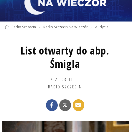
Radio Szczecin
»
Radio Szczecin Na Wieczór
»
Audycje
List otwarty do abp.
Śmigla
2026-03-11
RADIO SZCZECIN