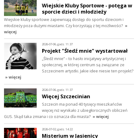
Wiejskie Kluby Sportowe - potęga w
sporcie dzieci i młodzieży
Wiejskie kluby sportowe zapewniają dostęp do sportu dzieciom i
młodzieży poza dużymi miastami. Czy korzystają z tej możliwości?
»
więcej
2026-07-06, godz. 11:37
Projekt "Śledź mnie" wystartował
„Śledź mnie” – to hasło inicjatywy artystycznej i
społecznej, w której centrum są związane ze
Szczecinem artystki. Jakie idee niesie ten projekt?
» więcej
2026-07-06, godz. 11:37
Więcej Szczecinian
Szczecin ma ponad 40 tysięcy mieszkańców
więcej niż wynikało z ubiegłorocznych obliczeń
GUS. Skąd taka zmiana i co oznacza dla miasta?
» więcej
2026-07-02, godz. 14:22
Misterium w Jasienicy