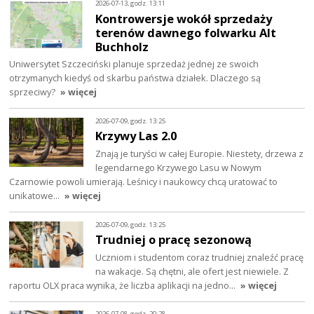
2026-07-13, godz. 13:11
Kontrowersje wokół sprzedaży
terenów dawnego folwarku Alt
Buchholz
Uniwersytet Szczeciński planuje sprzedaż jednej ze swoich
otrzymanych kiedyś od skarbu państwa działek. Dlaczego są
sprzeciwy?
» więcej
2026-07-09, godz. 13:25
Krzywy Las 2.0
Znają je turyści w całej Europie. Niestety, drzewa z
legendarnego Krzywego Lasu w Nowym
Czarnowie powoli umierają. Leśnicy i naukowcy chcą uratować to
unikatowe…
» więcej
2026-07-09, godz. 13:25
Trudniej o pracę sezonową
Uczniom i studentom coraz trudniej znaleźć pracę
na wakacje. Są chętni, ale ofert jest niewiele. Z
raportu OLX praca wynika, że liczba aplikacji na jedno…
» więcej
2026-07-08, godz. 20:28