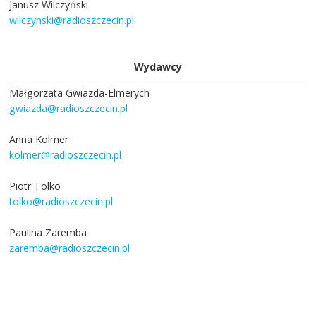
Janusz Wilczyński
wilczynski@radioszczecin.pl
Wydawcy
Małgorzata Gwiazda-Elmerych
gwiazda@radioszczecin.pl
Anna Kolmer
kolmer@radioszczecin.pl
Piotr Tolko
tolko@radioszczecin.pl
Paulina Zaremba
zaremba@radioszczecin.pl