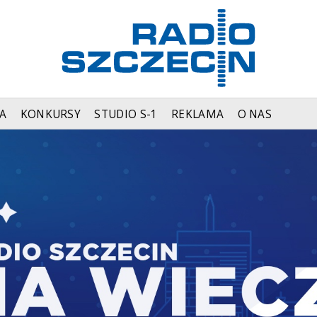
A
KONKURSY
STUDIO S-1
REKLAMA
O NAS