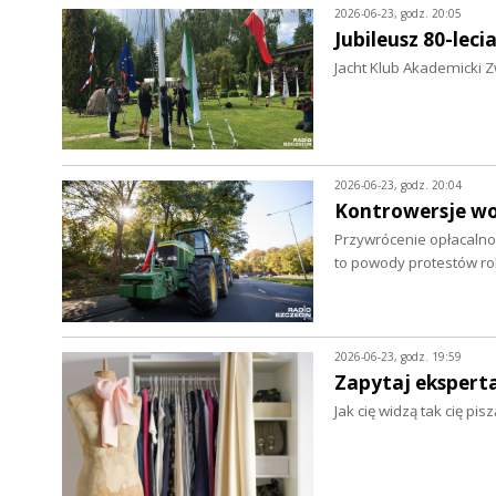
2026-06-23, godz. 20:05
Jubileusz 80-leci
Jacht Klub Akademicki Z
2026-06-23, godz. 20:04
Kontrowersje wo
Przywrócenie opłacalnoś
to powody protestów r
2026-06-23, godz. 19:59
Zapytaj eksperta.
Jak cię widzą tak cię pi