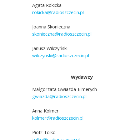
Agata Rokicka
rokicka@radioszczecin.pl
Joanna Skonieczna
skonieczna@radioszczecin.pl
Janusz Wilczyński
wilczynski@radioszczecin.pl
Wydawcy
Małgorzata Gwiazda-Elmerych
gwiazda@radioszczecin.pl
Anna Kolmer
kolmer@radioszczecin.pl
Piotr Tolko
tolko@radioszczecin.pl