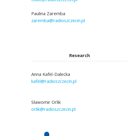
Paulina Zaremba
zaremba@radioszczecin.pl
Research
Anna Kafel-Dalecka
kafel@radioszczecin.pl
Sławomir Orlik
orlik@radioszczecin.pl