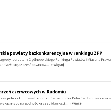
kie powiaty bezkonkurencyjne w rankingu ZPP
agrody laureatom Ogólnopolskiego Rankingu Powiatów i Miast na Prawa
znalazło się aż sześć powiatów…
» więcej
darzeń czerwcowych w Radomiu
nowi jeden z kluczowych momentów na drodze Polaków do odzyskania wo
wa opartego na godności oraz solidarności…
» więcej